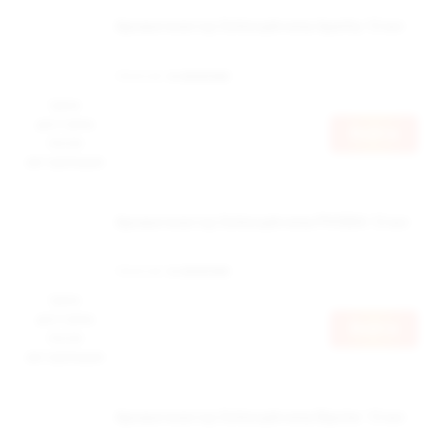
Ароматизатор Schizophrenia Apathy 12 мл
Наличие:
в наличии
Цена
доступна
Войти
после
авторизации
Ароматизатор Schizophrenia PHOBIA 12 мл
Наличие:
в наличии
Цена
доступна
Войти
после
авторизации
Ароматизатор Schizophrenia Bipolar 12 мл