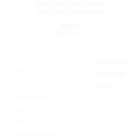
Пн-Пт
10:00 до 19:00 по Москве
Сб-Вс
12:00 до 17:00 по Москве
Телефон
8 800 500-30-67
О компании
Заказать звонок
Новости
Обратная связь
Статьи
Telegram
Доставка и оплата
Прайс-лист
Контакты
Сертификаты и декларации