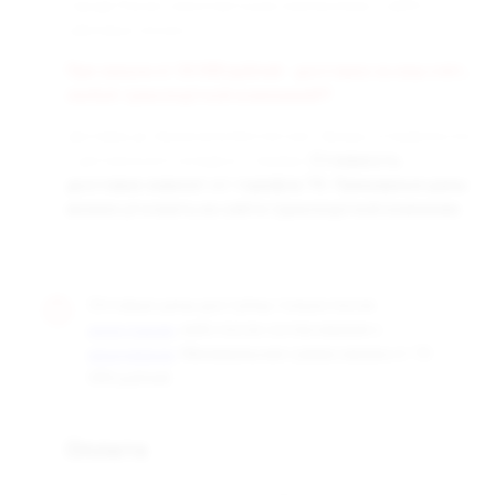
города России транспортными компаниями «СДЭК» и
«Деловые линии».
При заказе от 50 000 рублей - доставка за наш счёт,
любой транспортной компанией!!!
Доставка до терминала бесплатная. Заказы отправляются
с центрального склада в г. Самара.
Стоимость
доставки зависит от тарифов ТК. Примерные цены
можно уточнить на сайте транспортной компании.
Оптовые цены доступны только после
, либо после согласования с
регистрации
. Минимальная сумма заказа от 10
менеджером
000 рублей.
Оплата