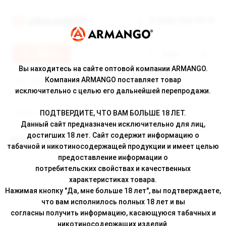
8 (800) 500-30-67
Меню
Вход
Вы находитесь на сайте оптовой компании ARMANGO.
Компания ARMANGO поставляет товар
исключительно с целью его дальнейшей перепродажи.
ПОДТВЕРДИТЕ, ЧТО ВАМ БОЛЬШЕ 18 ЛЕТ.
Главная
/
Каталог
/ Ароматизатор Schizophrenia Rage 12 мл
Данный сайт предназначен исключительно для лиц,
достигших 18 лет. Сайт содержит информацию о
Ароматизатор Schizophrenia Rage 12 мл
табачной и никотиносодержащей продукции и имеет целью
предоставление информации о
потребительских свойствах и качественных
характеристиках товара.
Нажимая кнопку "Да, мне больше 18 лет", вы подтверждаете,
что вам исполнилось полных 18 лет и вы
согласны получить информацию, касающуюся табачных и
никотиносодержащих изделий.