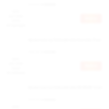
Наличие:
в наличии
Цена
доступна
Войти
после
авторизации
Ароматизатор Schizophrenia Anorexia 12 мл
Наличие:
в наличии
Цена
доступна
Войти
после
авторизации
Ароматизатор Schizophrenia DELIRIUM 12 мл
Наличие:
в наличии
Цена