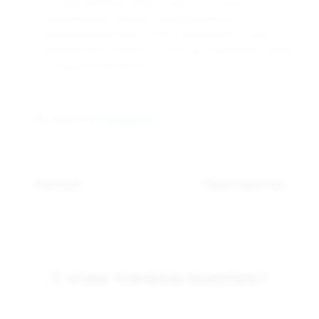
Оптовая компания Арманго работает только с
юридическими лицами и индивидуальными
предпринимателями. Оплата производится только
безналичным способом, по счёту выставленному нашим
оптовым менеджером.
Связаться с менеджером
Описание
Характеристики
С этим товаром покупают