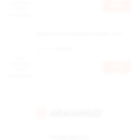
доступна
Войти
после
авторизации
Ароматизатор Schizophrenia Rage 12 мл
Наличие:
в наличии
Цена
доступна
Войти
после
авторизации
Режим работы