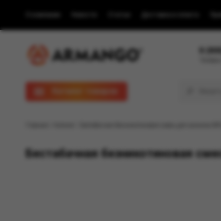
О компании
Новости
Статьи
Доставка и оплата
Пра
8 (80
Телефон
Каталог товаров
Главная
/
Каталог
/ Бестабачная безникотиновая смесь для кальяна BR
Бестабачная безникотиновая смес