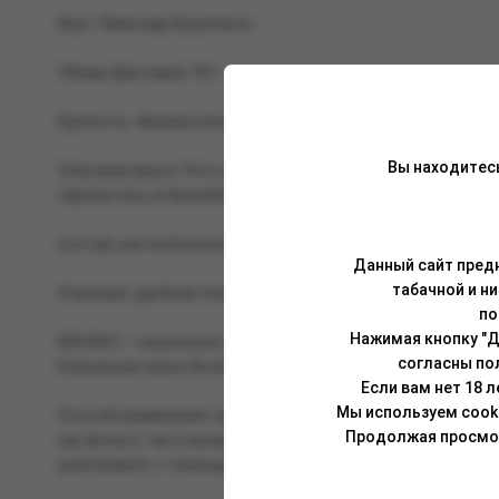
Вкус: Лимонад «Буратино».
Объем (фасовка): 50 г.
Крепость: безникотиновая.
Вы находитес
Описание вкуса: Этот аромат сладкого газированного нап
перенестись в беззаботное время.
Состав: растительные волокна, глицерин растительного п
Данный сайт предн
табачной и н
Упаковка: удобная пластиковая банка (PET) с чёрной крыш
по
Нажимая кнопку "Д
BRUSKO — кальянная смесь, изготовленная на основе вол
согласны по
Кальянная смесь Brusko отлично сочетается как с табакам
Если вам нет 18 
Мы используем cook
Способ применения: перед забивкой смесь необходимо тщ
Продолжая просмотр
как фольгу, так и калауд. Укладывать смесь в чашу можн
разогревать с помощью трех (25 мм) или четырех (22 мм) уг