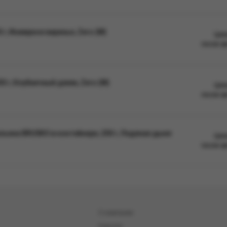
г, Инжирное варенье, Zero (М)
Цен
после а
0 г, Клубничный джем, Zero (М)
Цен
после а
ьяна BRUSKO в контейнере, 250 г, Ледяная дыня
Цен
после а
О компании
Новости