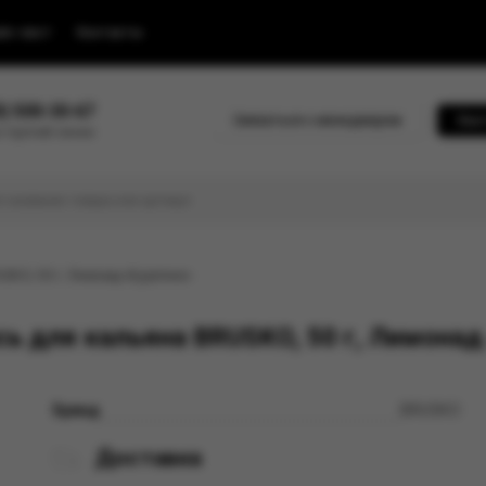
йс-лист
Контакты
0) 500-30-67
Связаться с менеджером
Быс
 горячей линии
USKO, 50 г, Лимонад «Буратино»
ь для кальяна BRUSKO, 50 г, Лимонад
Бренд
BRUSKO
Доставка