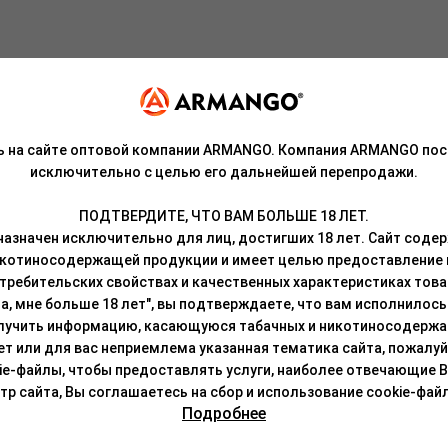
ь на сайте оптовой компании ARMANGO. Компания ARMANGO пос
итка с отголосками карамели, ванили и цитрусовых знает каждый 
исключительно с целью его дальнейшей перепродажи.
ПОДТВЕРДИТЕ, ЧТО ВАМ БОЛЬШЕ 18 ЛЕТ.
роисхождения, патока, ароматизаторы.
азначен исключительно для лиц, достигших 18 лет. Сайт сод
икотиносодержащей продукции и имеет целью предоставление
кой на резьбе.
требительских свойствах и качественных характеристиках това
а, мне больше 18 лет", вы подтверждаете, что вам исполнилось 
окон суданской розы. Продукт отличается отменной дымностью и
лучить информацию, касающуюся табачных и никотиносодержа
и, так и с бестабачными смесями.
лет или для вас неприемлема указанная тематика сайта, пожалуйс
ie-файлы, чтобы предоставлять услуги, наиболее отвечающие 
ательно перемешать, чтобы сироп был равномерно распределен п
 сайта, Вы соглашаетесь на сбор и использование cookie-файл
о любым привычным способом (смесь термоустойчива и легко восс
Подробнее
лей в течение 5-10 минут.