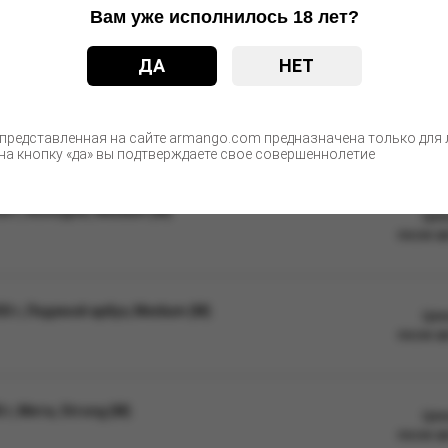
недоступном для детей и животных месте, не допускать длительног
Вам уже исполнилось 18 лет?
ые изменения в дизайне упаковки. Качественные характеристики
ДА
НЕТ
С этим товаром покупают
 представленная на сайте armango.com предназначена только для л
а кнопку «да» вы подтверждаете свое совершеннолетие
0 г, Холодок, Medium (М)
Цен
после а
 г, Ледяной арбуз, Medium (М)
Цен
после а
г, Мята, Strong (М)
Цен
после а