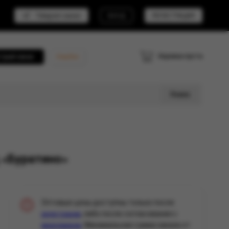
Telegram канал
ВХОД
РЕГИСТРАЦИЯ
Корзина пуста
трый заказ
Кешбэк
Поиск
 «Буратино»
Оптовые цены доступны только после
, либо после согласования с
регистрации
. Минимальная сумма заказа от
менеджером