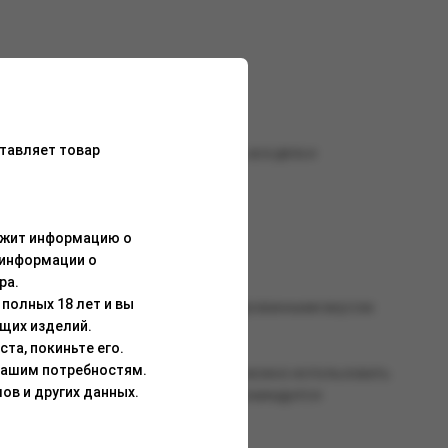
тавляет товар
— идеальный выбор, чтобы отложить все дела и
ержит информацию о
 информации о
ра.
полных 18 лет и вы
 жаростойкостью, а так же сбалансированными вкусом.
щих изделий.
та, покиньте его.
Вашим потребностям.
о всей смеси. Для работы со смесью можно использовать
ов и других данных.
танавливается после перегрева). Рекомендуется