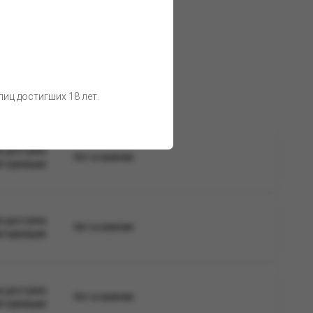
о воздействия солнечных лучей.
 товара остаются неизменными.
иц достигших 18 лет.
а доступна
Нет в наличии
вторизации
а доступна
Нет в наличии
вторизации
а доступна
Нет в наличии
вторизации