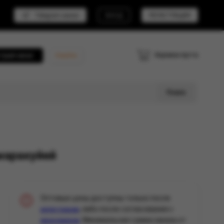
Telegram канал
ВХОД
РЕГИСТРАЦИЯ
Корзина пуста
трый заказ
Кешбэк
Поиск
маракуйей
Оптовые цены доступны только после
, либо после согласования с
регистрации
. Минимальная сумма заказа от
менеджером