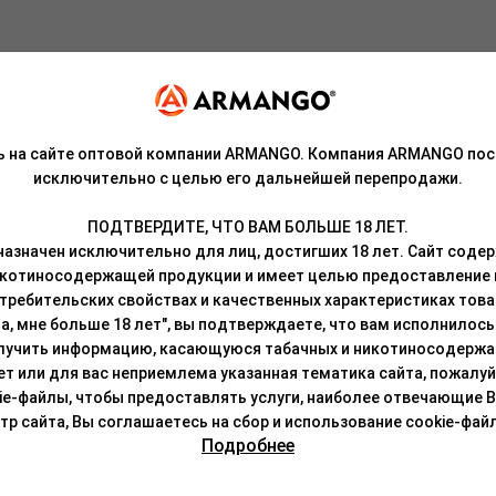
ь на сайте оптовой компании ARMANGO. Компания ARMANGO пос
тов тропических плодов — маракуйи и манго.
исключительно с целью его дальнейшей перепродажи.
роисхождения, патока, ароматизаторы.
ПОДТВЕРДИТЕ, ЧТО ВАМ БОЛЬШЕ 18 ЛЕТ.
азначен исключительно для лиц, достигших 18 лет. Сайт сод
кой на резьбе.
икотиносодержащей продукции и имеет целью предоставление
требительских свойствах и качественных характеристиках това
окон суданской розы. Продукт отличается отменной дымностью и
а, мне больше 18 лет", вы подтверждаете, что вам исполнилось 
и, так и с бестабачными смесями.
лучить информацию, касающуюся табачных и никотиносодержа
лет или для вас неприемлема указанная тематика сайта, пожалуйс
ательно перемешать, чтобы сироп был равномерно распределен п
ie-файлы, чтобы предоставлять услуги, наиболее отвечающие 
о любым привычным способом (смесь термоустойчива и легко восс
 сайта, Вы соглашаетесь на сбор и использование cookie-файл
лей в течение 5-10 минут.
Подробнее
недоступном для детей и животных месте, не допускать длительног