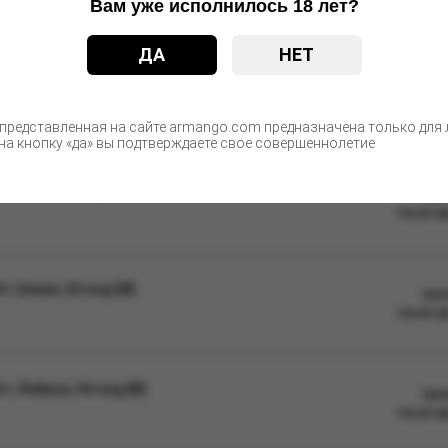
Вам уже исполнилось 18 лет?
ые изменения в дизайне упаковки. Качественные характеристики
ДА
НЕТ
С этим товаром покупают
 представленная на сайте armango.com предназначена только для л
а кнопку «да» вы подтверждаете свое совершеннолетие
 г, Ледяной арбуз, Zero (М)
Цен
после а
, Банан, Strong (М)
Цен
после а
г, Фейхоа, Strong (М)
Цен
после а