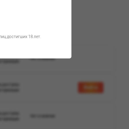
 товара остаются неизменными.
иц достигших 18 лет.
а доступна
Нет в наличии
вторизации
а доступна
Войти
вторизации
а доступна
Нет в наличии
вторизации