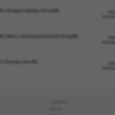
0 г, Ягодные леденцы, Strong (М)
Цен
после а
 г, Манго c апельсином и мятой, Strong (М)
Цен
после а
г, Холодок, Zero (М)
Цен
после а
О компании
Новости