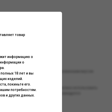
тавляет товар
ержит информацию о
 информации о
ра.
 жаростойкостью, а так же сбалансированными вкусом.
полных 18 лет и вы
щих изделий.
та, покиньте его.
о всей смеси. Для работы со смесью можно использовать
Вашим потребностям.
танавливается после перегрева). Рекомендуется
ов и других данных.
о воздействия солнечных лучей.