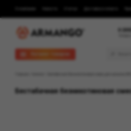
О компании
Новости
Статьи
Доставка и оплата
Пра
8 (80
Телефон
Каталог товаров
Главная
/
Каталог
/ Бестабачная безникотиновая смесь для кальяна BR
Бестабачная безникотиновая смес