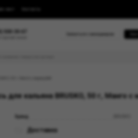
йс-лист
Контакты
0) 500-30-67
Связаться с менеджером
Быс
 горячей линии
USKO, 50 г, Манго с маракуйей
ь для кальяна BRUSKO, 50 г, Манго с 
Бренд
BRUSKO
Доставка