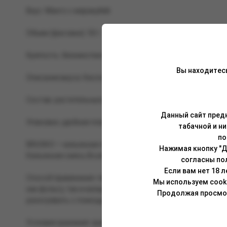
Вкус: Манго с маракуйей.
Объем (фасовка): 50 г.
Крепость: безникотиновая.
Вы находитес
Описание вкуса: Кисло-сладкий микс, состоящий из арома
Состав: растительные волокна, глицерин растительного п
Данный сайт предн
Упаковка: удобная пластиковая банка (PET) с чёрной крыш
табачной и н
по
BRUSKO — кальянная смесь, изготовленная на основе вол
Нажимая кнопку "Д
Кальянная смесь Brusko отлично сочетается как с табакам
согласны по
Если вам нет 18 
Способ применения: перед забивкой смесь необходимо тщ
Мы используем cook
как фольгу, так и калауд. Укладывать смесь в чашу можн
Продолжая просмотр
разогревать с помощью трех (25 мм) или четырех (22 мм) уг
Условия хранения: хранить при комнатной температуре, в 