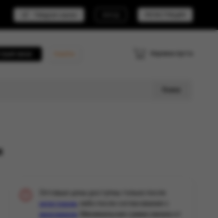
Telegram канал
ВХОД
РЕГИСТРАЦИЯ
Корзина пуста
трый заказ
Кешбэк
Поиск
я
Оптовые цены доступны только после
, либо после согласования с
регистрации
. Минимальная сумма заказа от
менеджером