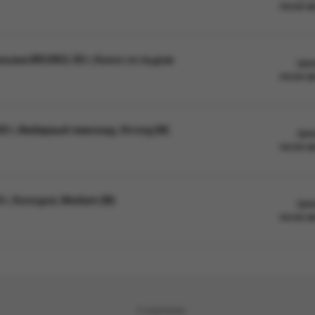
после а
ьяна BRUSKO, 50 г, Кокос со льдом
Цен
после а
0 г, Имбирный лимонад, Strong (М)
Цен
после а
 г, Холодок, Medium (М)
Цен
после а
О компании