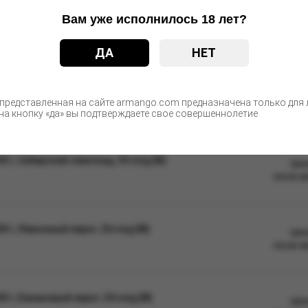
Вам уже исполнилось 18 лет?
недоступном для детей и животных месте, не допускать длительног
ДА
НЕТ
ые изменения в дизайне упаковки. Качественные характеристики
С этим товаром покупают
 представленная на сайте armango.com предназначена только для л
а кнопку «да» вы подтверждаете свое совершеннолетие
 г, Сибирский лимонад, Strong (М)
Цен
после а
 г, Лимонный пирог, Strong (М)
Цен
после а
 г, Банановый пирог, Strong (М)
Цен