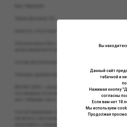
Вкус: Маракуйя.
Объем (фасовка): 50 г.
Крепость: отсутствует.
Описание вкуса: Вкус свисающих с тропических лиан кисл
Вы находитес
цитрусовыми или ягодными ароматами.
Состав: растительные волокна, глицерин растительного п
Данный сайт предн
Упаковка: удобная пластиковая банка (PET) с крышкой на 
табачной и н
по
BRUSKO ZERO — кальянная смесь без никотина, изготовле
Нажимая кнопку "Д
поставщиков. Сочетание первоклассных компонентов в B
согласны по
как с табаками, так и с чайными смесями, и подходит для в
Если вам нет 18 
Мы используем cook
Способ применения: перед забивкой смесь необходимо тщ
Продолжая просмотр
как фольгу, так и калауд. Укладывать смесь в чашу можн
разогревать с помощью трех (25 мм) или четырех (22 мм) уг