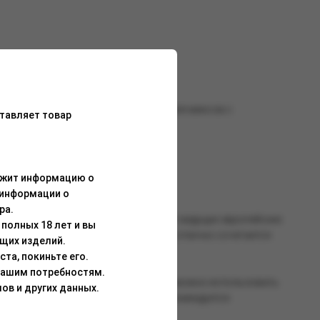
 для индивидуальных сессий, так и для миксов с
тавляет товар
ержит информацию о
 информации о
ра.
ококачественных ароматизаторов от ведущих европейских
полных 18 лет и вы
сом. Кальянная смесь BRUSKO ZERO отлично сочетается
щих изделий.
та, покиньте его.
Вашим потребностям.
о всей смеси. Для работы со смесью можно использовать
ов и других данных.
танавливается после перегрева). Рекомендуется