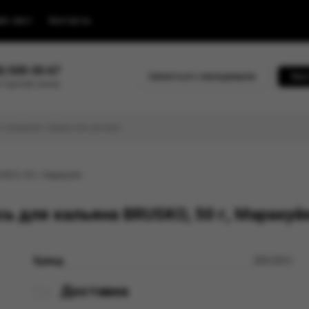
йс-лист
Контакты
0) 500-30-67
Связаться с менеджером
Быс
 горячей линии
USKO, 50 г, Маракуйя
ь для кальяна BRUSKO, 50 г, Маракуй
Бренд
BRUSKO
Доставка