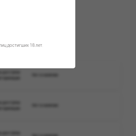
о воздействия солнечных лучей.
 товара остаются неизменными.
иц достигших 18 лет.
а доступна
Нет в наличии
вторизации
а доступна
Нет в наличии
вторизации
а доступна
Нет в наличии