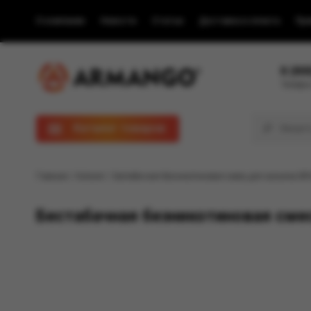
О компании
Новости
Статьи
Доставка и оплата
Пра
8 (80
Телефон
Каталог товаров
Главная
/
Каталог
/ Бестабачная безникотиновая смесь для кальяна BR
Бестабачная безникотиновая смес