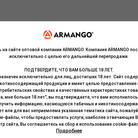
о-сладких плодов бразильского фрукта — оптимальный вариант как
ь на сайте оптовой компании ARMANGO. Компания ARMANGO пос
исключительно с целью его дальнейшей перепродажи.
роисхождения, патока, ароматизаторы.
ПОДТВЕРДИТЕ, ЧТО ВАМ БОЛЬШЕ 18 ЛЕТ.
азначен исключительно для лиц, достигших 18 лет. Сайт сод
резьбе.
икотиносодержащей продукции и имеет целью предоставление
требительских свойствах и качественных характеристиках това
нная на основе лепестков суданской розы с использованием выс
а, мне больше 18 лет", вы подтверждаете, что вам исполнилось 
RUSKO ZERO позволило создать продукт с очень насыщенным вку
лучить информацию, касающуюся табачных и никотиносодержа
сех видов чаш и забивок.
лет или для вас неприемлема указанная тематика сайта, пожалуйс
ie-файлы, чтобы предоставлять услуги, наиболее отвечающие 
ательно перемешать, чтобы сироп был равномерно распределен п
 сайта, Вы соглашаетесь на сбор и использование cookie-файл
о любым привычным способом (смесь термоустойчива и легко восс
Подробнее
лей в течение 5-10 минут.