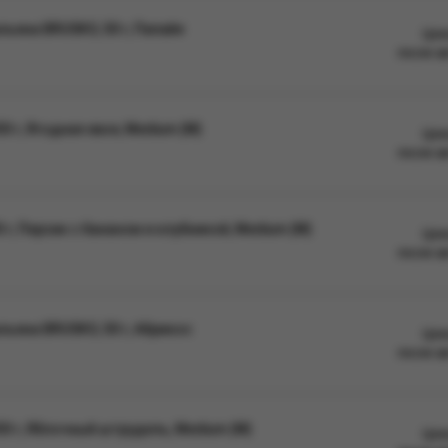
ьяна BRUSKO, 50 г, Папайя
Цен
после а
 г, Ягодная хвоя, Medium (М)
Цен
после а
г, Персик с бананом и клубникой, Medium (М)
Цен
после а
ьяна BRUSKO, 50 г, Абрикос
Цен
после а
0 г, Яблочный штрудель, Medium (М)
Цен