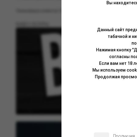
Вы находитес
Уважаемые клиенты! Обращаем ваше внимание на возможн
ВИДЕО ОБЗОРЫ:
Данный сайт предн
табачной и н
по
Нажимая кнопку "Д
согласны по
Если вам нет 18 
Мы используем cook
Продолжая просмотр
Продукция,