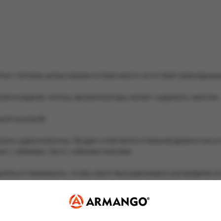
тка с лёгкими цитрусовыми нотами никого не оставит равнодушным
роисхождения, патока, ароматизаторы, может содержать никотин.
кой на резьбе.
локон суданской розы. Продукт отличается отменной дымностью 
к с табаками, так и с чайными смесями.
ательно перемешать, чтобы сироп был равномерно распределен п
о любым привычным способом (смесь термоустойчива и легко восс
лей в течение 5-10 минут.
недоступном для детей и животных месте, не допускать длительног