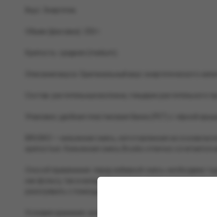
Вкус: Энергетик.
Объем (фасовка): 250 г.
Крепость: средняя (medium).
Описание вкуса: Оригинальный вкус энергетического напи
Состав: растительные волокна, глицерин растительного п
Упаковка: удобная пластиковая банка (PET) с чёрной крыш
BRUSKO — кальянная смесь, изготовленная на основе во
крепостью. Кальянная смесь Brusko отлично сочетается ка
Способ применения: перед забивкой смесь необходимо тщ
как фольгу, так и калауд. Укладывать смесь в чашу можн
разогревать с помощью трех (25 мм) или четырех (22 мм) уг
Условия хранения: хранить при комнатной температуре, в 