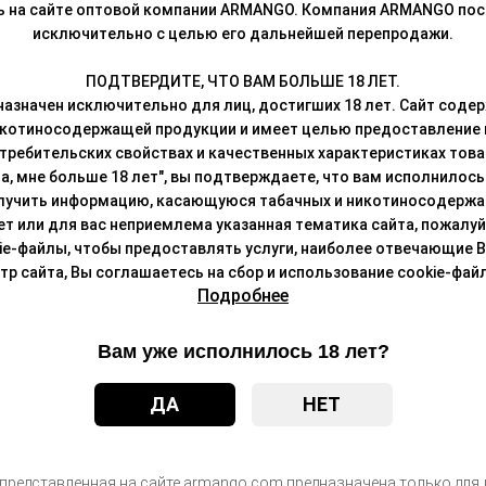
ь на сайте оптовой компании ARMANGO. Компания ARMANGO пос
исключительно с целью его дальнейшей перепродажи.
ые изменения в дизайне упаковки. Качественные характеристики
ПОДТВЕРДИТЕ, ЧТО ВАМ БОЛЬШЕ 18 ЛЕТ.
азначен исключительно для лиц, достигших 18 лет. Сайт сод
икотиносодержащей продукции и имеет целью предоставление
требительских свойствах и качественных характеристиках това
а, мне больше 18 лет", вы подтверждаете, что вам исполнилось 
лучить информацию, касающуюся табачных и никотиносодержа
лет или для вас неприемлема указанная тематика сайта, пожалуйс
ie-файлы, чтобы предоставлять услуги, наиболее отвечающие 
 сайта, Вы соглашаетесь на сбор и использование cookie-файл
Подробнее
Вам уже исполнилось 18 лет?
ДА
НЕТ
 представленная на сайте armango.com предназначена только для л