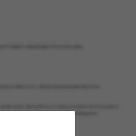
 и подарит заряд бодрости на весь день.
и жаростойкостью, сбалансированными вкусом и
о всей смеси. Для работы со смесью можно использовать
танавливается после перегрева). Рекомендуется
о воздействия солнечных лучей.