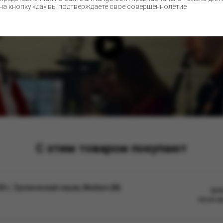
а кнопку «да» вы подтверждаете свое совершеннолетие
С этим товаром покупают
0 г, Тропический смузи, Medium (М)
Цен
после а