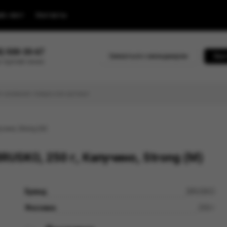
йс-лист
Контакты
0) 500-30-67
Связаться с менеджером
Быс
 горячей линии
учино, Strong (М)
USKO, 250 г, Капучино, Strong (М)
Бренд
BRUSKO
Фасовка
250 г