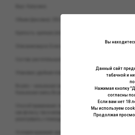
Вкус: Капучино.
Объем (фасовка): 250 гр.
Крепость: крепкая (strong).
Вы находитес
Описание вкуса: Если хочется насладиться нежным сливоч
Состав: растительные волокна, глицерин растительного п
Данный сайт предн
Упаковка: удобная пластиковая банка (PET) с чёрной крыш
табачной и н
по
Brusko – кальянная смесь, изготовленная на основе вол
Нажимая кнопку "Д
Кальянная смесь Brusko отлично сочетается как с табакам
согласны по
Если вам нет 18 
Способ применения: перед забивкой смесь необходимо тщ
Мы используем cook
как фольгу, так и калауд. Укладывать смесь в чашу можн
Продолжая просмотр
разогревать с помощью трех (25 мм) или четырех (22 мм) уг
Условия хранения: хранить при комнатной температуре, в 