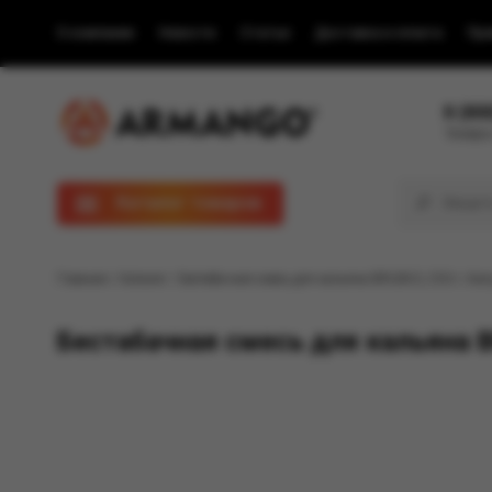
О компании
Новости
Статьи
Доставка и оплата
Пра
8 (80
Телефон
Каталог товаров
Главная
/
Каталог
/ Бестабачная смесь для кальяна BRUSKO, 250 г, Кап
Бестабачная смесь для кальяна BR