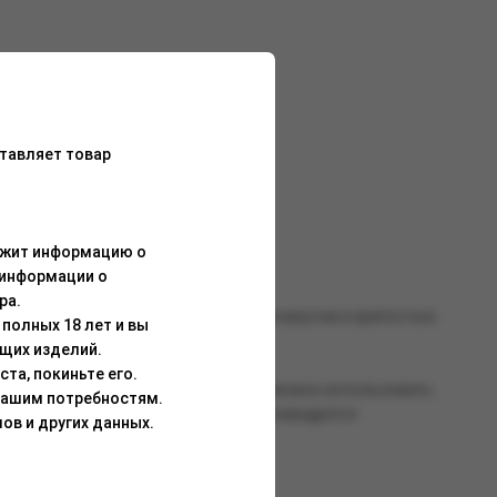
тавляет товар
в чашу. Прилив энергии обеспечен!
ержит информацию о
 информации о
ра.
 жаростойкостью, сбалансированными вкусом и крепостью.
полных 18 лет и вы
щих изделий.
та, покиньте его.
о всей смеси. Для работы со смесью можно использовать
Вашим потребностям.
танавливается после перегрева). Рекомендуется
ов и других данных.
о воздействия солнечных лучей.