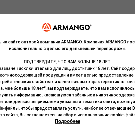
ь на сайте оптовой компании ARMANGO. Компания ARMANGO пос
но-кофейным вкусом, то достаточно просто забить наш капучино 
исключительно с целью его дальнейшей перепродажи.
роисхождения, патока, ароматизаторы, может содержать никотин.
ПОДТВЕРДИТЕ, ЧТО ВАМ БОЛЬШЕ 18 ЛЕТ.
азначен исключительно для лиц, достигших 18 лет. Сайт сод
кой на резьбе.
икотиносодержащей продукции и имеет целью предоставление
требительских свойствах и качественных характеристиках това
окон суданской розы. Продукт отличается отменной дымностью и
а, мне больше 18 лет", вы подтверждаете, что вам исполнилось 
и, так и с чайными смесями.
лучить информацию, касающуюся табачных и никотиносодержа
лет или для вас неприемлема указанная тематика сайта, пожалуйс
ательно перемешать, чтобы сироп был равномерно распределен п
ie-файлы, чтобы предоставлять услуги, наиболее отвечающие 
о любым привычным способом (смесь термоустойчива и легко восс
 сайта, Вы соглашаетесь на сбор и использование cookie-файл
лей в течение 5-10 минут.
Подробнее
недоступном для детей и животных месте, не допускать длительног