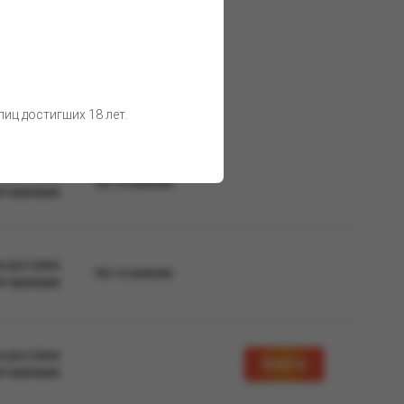
 товара остаются неизменными.
иц достигших 18 лет.
а доступна
Нет в наличии
вторизации
а доступна
Нет в наличии
вторизации
а доступна
Войти
вторизации