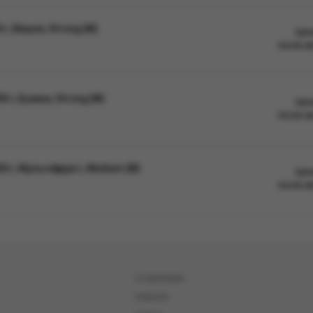
г, Вишня, Strong (М)
Цен
после а
г, Бузина, Strong (М)
Цен
после а
0 г, Мультифрукт, Medium (М)
Цен
после а
О компании
Новости