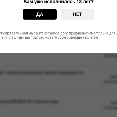
Вам уже исполнилось 18 лет?
ые изменения в дизайне упаковки. Качественные характеристики
ДА
НЕТ
С этим товаром покупают
 представленная на сайте armango.com предназначена только для л
а кнопку «да» вы подтверждаете свое совершеннолетие
г, Грейпфрут с малиной, Medium (М)
Цен
после а
0 г, Красный виноград и чёрная смородина со
Цен
после а
ьяна BRUSKO, 50 г, Пина колада
Цен
после а