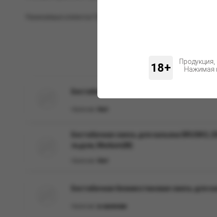
Уважаемые клиенты! Обращаем ваше внимание на возможн
Продукция,
18+
Нажимая н
Бестабачная смесь для кальяна BRUSKO, 50 
Наличие:
Нет
Бестабачная смесь для кальяна BRUSKO, 25
льдом, Medium(М)
Наличие:
Нет
Бестабачная безникотиновая смесь для кал
Наличие:
в наличии