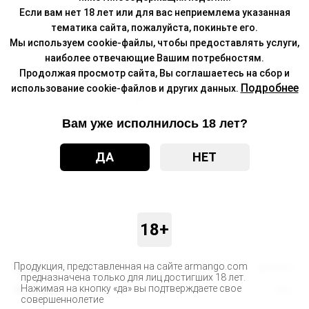
Если вам нет 18 лет или для вас неприемлема указанная
тематика сайта, пожалуйста, покиньте его.
Мы используем cookie-файлы, чтобы предоставлять услуги,
наиболее отвечающие Вашим потребностям.
Продолжая просмотр сайта, Вы соглашаетесь на сбор и
Подробнее
использование cookie-файлов и других данных.
Вам уже исполнилось 18 лет?
ДА
НЕТ
18+
Продукция, представленная на сайте armango.com
Бренд
BRUSKO
предназначена только для лиц достигших 18 лет.
Нажимая на кнопку «да» вы подтверждаете свое
Фасовка
250 г
совершеннолетие