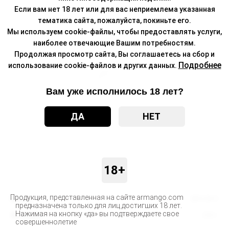
Если вам нет 18 лет или для вас неприемлема указанная
тематика сайта, пожалуйста, покиньте его.
Мы используем cookie-файлы, чтобы предоставлять услуги,
наиболее отвечающие Вашим потребностям.
Продолжая просмотр сайта, Вы соглашаетесь на сбор и
Подробнее
использование cookie-файлов и других данных.
Вам уже исполнилось 18 лет?
ДА
НЕТ
18+
Продукция, представленная на сайте armango.com
Бренд
BRUSKO
предназначена только для лиц достигших 18 лет.
Нажимая на кнопку «да» вы подтверждаете свое
Фасовка
250 г
совершеннолетие