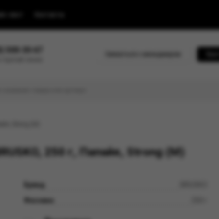
йс-лист
Контакты
0) 500-30-67
Связаться с менеджером
Быс
 горячей линии
йя, Strong (М)
USKO, 250 г, Папайя, Strong (М)
Бренд
BRUSKO
Фасовка
250 г