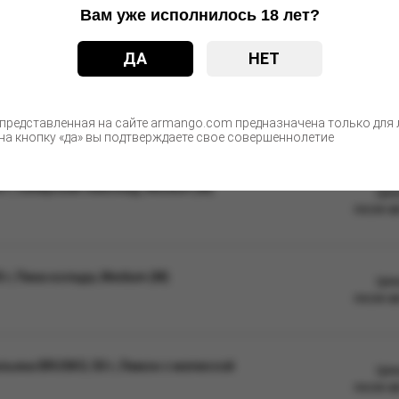
недоступном для детей и животных месте, не допускать длительног
Вам уже исполнилось 18 лет?
ые изменения в дизайне упаковки. Качественные характеристики
ДА
НЕТ
С этим товаром покупают
 представленная на сайте armango.com предназначена только для л
а кнопку «да» вы подтверждаете свое совершеннолетие
 г, Сибирский лимонад, Medium (М)
Цен
после а
г, Пина колада, Medium (М)
Цен
после а
ьяна BRUSKO, 50 г, Лимон с мелиссой
Цен
после а