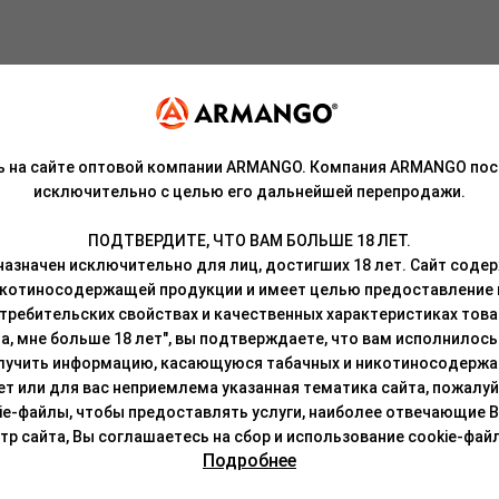
ь на сайте оптовой компании ARMANGO. Компания ARMANGO пос
годы с мягкой текстурой и лёгкой кремовой нотой оставляет посл
исключительно с целью его дальнейшей перепродажи.
ПОДТВЕРДИТЕ, ЧТО ВАМ БОЛЬШЕ 18 ЛЕТ.
роисхождения, патока, ароматизаторы, может содержать никотин.
азначен исключительно для лиц, достигших 18 лет. Сайт сод
икотиносодержащей продукции и имеет целью предоставление
кой на резьбе.
требительских свойствах и качественных характеристиках това
а, мне больше 18 лет", вы подтверждаете, что вам исполнилось 
окон суданской розы. Продукт отличается отменной дымностью и
лучить информацию, касающуюся табачных и никотиносодержа
и, так и с чайными смесями.
лет или для вас неприемлема указанная тематика сайта, пожалуйс
ie-файлы, чтобы предоставлять услуги, наиболее отвечающие 
ательно перемешать, чтобы сироп был равномерно распределен п
 сайта, Вы соглашаетесь на сбор и использование cookie-файл
о любым привычным способом (смесь термоустойчива и легко восс
Подробнее
лей в течение 5-10 минут.