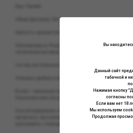
Вкус: Папайя.
Объем (фасовка): 250 гр.
Крепость: крепкая (strong).
Вы находитес
Описание вкуса: Плод экзотической латиноамериканской я
тропических мотивов.
Состав: растительные волокна, глицерин растительного п
Данный сайт предн
табачной и н
Упаковка: удобная пластиковая банка (PET) с чёрной крыш
по
Нажимая кнопку "Д
Brusko – кальянная смесь, изготовленная на основе вол
согласны по
Кальянная смесь Brusko отлично сочетается как с табакам
Если вам нет 18 
Мы используем cook
Способ применения: перед забивкой смесь необходимо тщ
Продолжая просмотр
как фольгу, так и калауд. Укладывать смесь в чашу можн
разогревать с помощью трех (25 мм) или четырех (22 мм) уг