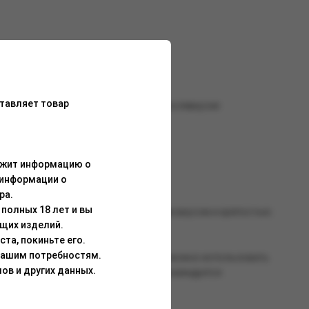
тавляет товар
е себя сладкое и очень ароматное послевкусие
ержит информацию о
 информации о
ра.
полных 18 лет и вы
 жаростойкостью, сбалансированными вкусом и крепостью.
щих изделий.
та, покиньте его.
Вашим потребностям.
о всей смеси. Для работы со смесью можно использовать
ов и других данных.
танавливается после перегрева). Рекомендуется