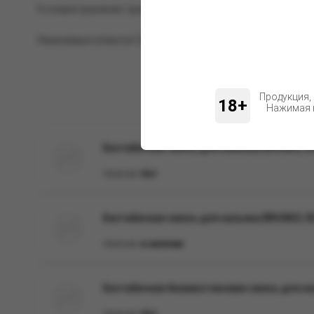
Условия хранения: хранить при комнатной температуре, в 
Уважаемые клиенты! Обращаем ваше внимание на возможн
Продукция,
18+
Нажимая н
Бестабачная смесь для кальяна BRUSKO, 50
Наличие:
Нет
Бестабачная смесь для кальяна BRUSKO, 50 
Наличие:
в наличии
Бестабачная безникотиновая смесь для кал