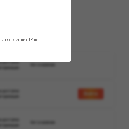
о воздействия солнечных лучей.
 товара остаются неизменными.
иц достигших 18 лет.
а доступна
Нет в наличии
вторизации
а доступна
Войти
вторизации
а доступна
Нет в наличии
вторизации