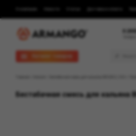
О компании
Новости
Статьи
Доставка и оплата
Пра
8 (80
Телефон
Каталог товаров
Главная
/
Каталог
/ Бестабачная смесь для кальяна BRUSKO, 250 г, Папа
Бестабачная смесь для кальяна BR