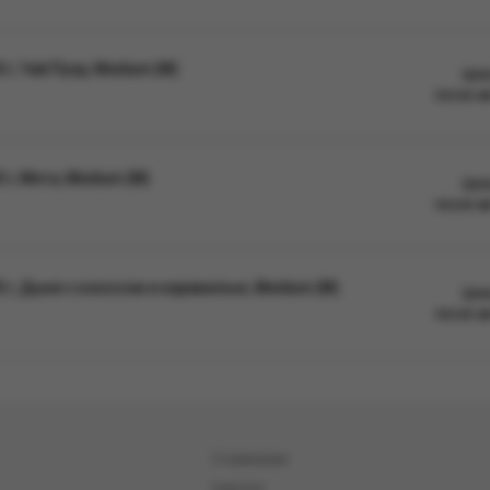
г, Чай Пуэр, Medium (М)
Цен
после а
г, Мята, Medium (М)
Цен
после а
 г, Дыня с кокосом и карамелью, Medium (М)
Цен
после а
О компании
Новости