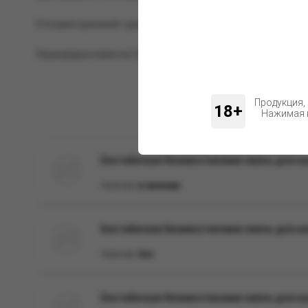
Условия хранения: хранить при комнатной температуре, в 
Уважаемые клиенты! Обращаем ваше внимание на возможн
Продукция,
18+
Нажимая н
Бестабачная безникотиновая смесь для кал
Наличие:
в наличии
Бестабачная безникотиновая смесь для кал
Наличие:
Нет
Бестабачная безникотиновая смесь для кал