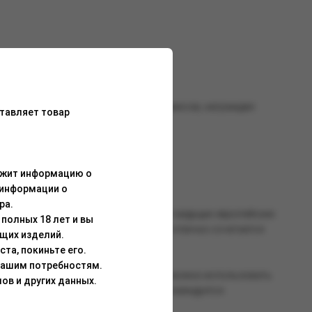
церемонии, но и подойдут для всех миксов, награждая
тавляет товар
ержит информацию о
 информации о
ра.
ококачественных ароматизаторов от ведущих европейских
полных 18 лет и вы
сом. Кальянная смесь BRUSKO ZERO отлично сочетается
щих изделий.
та, покиньте его.
Вашим потребностям.
о всей смеси. Для работы со смесью можно использовать
ов и других данных.
танавливается после перегрева). Рекомендуется