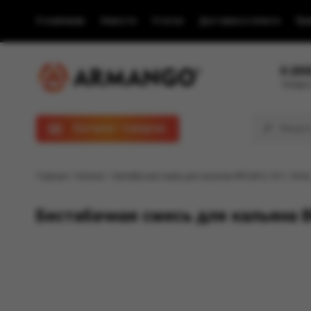
О компании
Новости
Статьи
Доставка и оплата
Пра
8 (80
Телефон
Каталог товаров
Главная
/
Каталог
/ Бестабачная смесь для кальяна BRUSKO, 50 г, Мята,
Бестабачная смесь для кальяна BR