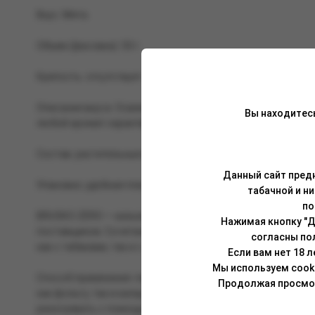
Вкус: Мята.
Объем (фасовка): 50 г.
Крепость: отсутствует.
Описание вкуса: Освежающие листочки с нотками сладости
Вы находитес
любой аромат характерной прохладой.
Состав: растительные волокна, глицерин растительного п
Данный сайт предн
Упаковка: удобная пластиковая банка (PET) с крышкой на 
табачной и н
по
BRUSKO ZERO — кальянная смесь без никотина, изготовле
Нажимая кнопку "Д
поставщиков. Сочетание первоклассных компонентов в B
согласны по
как с табаками, так и с чайными смесями, и подходит для в
Если вам нет 18 
Мы используем cook
Способ применения: перед забивкой смесь необходимо тщ
Продолжая просмотр
как фольгу, так и калауд. Укладывать смесь в чашу можн
разогревать с помощью трех (25 мм) или четырех (22 мм) уг