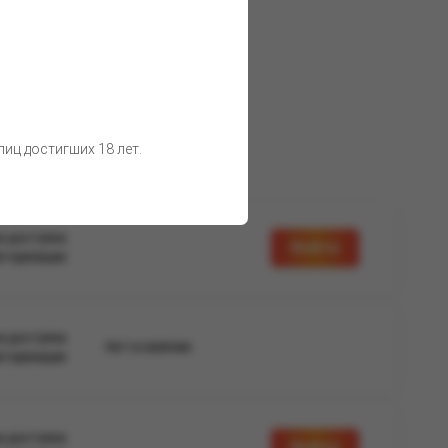
о воздействия солнечных лучей.
 товара остаются неизменными.
иц достигших 18 лет.
а доступна
Войти
вторизации
а доступна
Нет в наличии
вторизации
а доступна
Войти