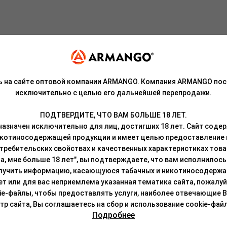
 на послевкусии станут не только отличным дополнением чайной 
ь на сайте оптовой компании ARMANGO. Компания ARMANGO пос
исключительно с целью его дальнейшей перепродажи.
роисхождения, патока, ароматизаторы.
ПОДТВЕРДИТЕ, ЧТО ВАМ БОЛЬШЕ 18 ЛЕТ.
азначен исключительно для лиц, достигших 18 лет. Сайт сод
резьбе.
икотиносодержащей продукции и имеет целью предоставление
требительских свойствах и качественных характеристиках това
нная на основе лепестков суданской розы с использованием выс
а, мне больше 18 лет", вы подтверждаете, что вам исполнилось 
RUSKO ZERO позволило создать продукт с очень насыщенным вку
лучить информацию, касающуюся табачных и никотиносодержа
сех видов чаш и забивок.
лет или для вас неприемлема указанная тематика сайта, пожалуйс
ie-файлы, чтобы предоставлять услуги, наиболее отвечающие 
ательно перемешать, чтобы сироп был равномерно распределен п
 сайта, Вы соглашаетесь на сбор и использование cookie-файл
о любым привычным способом (смесь термоустойчива и легко восс
Подробнее
лей в течение 5-10 минут.