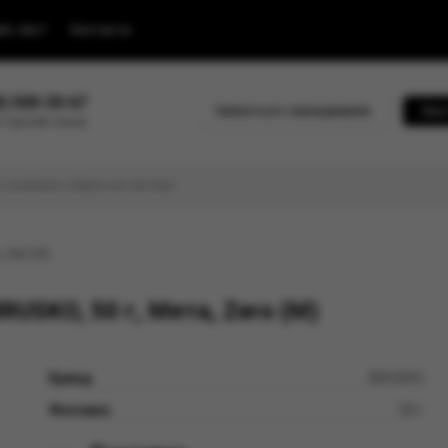
йс-лист
Контакты
0) 500-30-67
Связаться с менеджером
Быс
 горячей линии
 Zero (М)
USKO, 50 г, Мята, Zero (М)
Бренд
BRUSKO
Фасовка
50 г