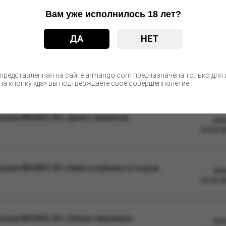
Вам уже исполнилось 18 лет?
недоступном для детей и животных месте, не допускать длительног
ДА
НЕТ
ые изменения в дизайне упаковки. Качественные характеристики
С этим товаром покупают
 представленная на сайте armango.com предназначена только для л
а кнопку «да» вы подтверждаете свое совершеннолетие
ьяна BRUSKO, 50 г, Дыня с ананасом
Цен
после а
ьяна BRUSKO, 50 г, Киви и клубника со льдом
Цен
после а
ьяна BRUSKO, 50 г, Спелая земляника
Цен