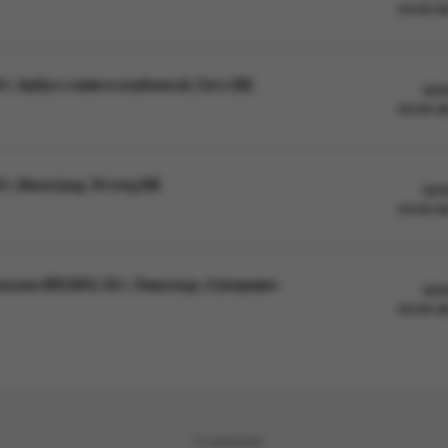
после а
, Арбуз с киви и клубникой, Zero (М)
Цен
после а
г, Виноград, Strong (М)
Цен
после а
льяна BRUSKO, 50 г, Лимонад «Саперави»
Цен
после а
О компании