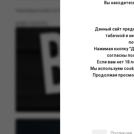
Вы находитес
Уважаемые клиенты! Обращаем ваше внимание на возможн
ВИДЕО ОБЗОРЫ:
Данный сайт предн
табачной и н
по
Нажимая кнопку "Д
согласны по
Если вам нет 18 
Мы используем cook
Продолжая просмотр
Продукция,