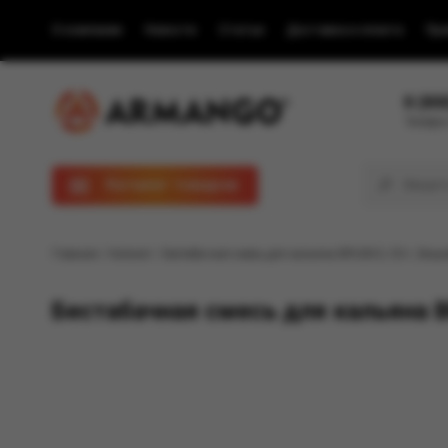
О компании
Новости
Статьи
Доставка и оплата
Пра
8 (80
Телефон
Каталог товаров
Главная
/
Каталог
/ Бестабачная смесь для кальяна BRUSKO, 50 г, Виш
Бестабачная смесь для кальяна B