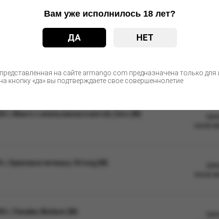
Вам уже исполнилось 18 лет?
недоступном для детей и животных месте, не допускать длительног
ДА
НЕТ
ые изменения в дизайне упаковки. Качественные характеристики
С этим товаром покупают
 представленная на сайте armango.com предназначена только для л
а кнопку «да» вы подтверждаете свое совершеннолетие
 г, Манго с апельсином и мятой, Zero (М)
Цен
после а
г, Ореховое печенье, Strong (М)
Цен
после а
 г, Папайя, Medium (М)
Цен