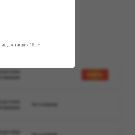
о воздействия солнечных лучей.
 товара остаются неизменными.
иц достигших 18 лет.
а доступна
Войти
вторизации
а доступна
Нет в наличии
вторизации
а доступна
Нет в наличии