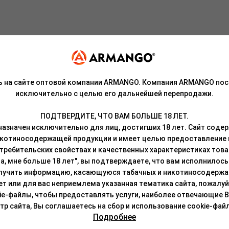
снове кисло-сладкого вишнёвого сока с добавлением лимона и лай
ь на сайте оптовой компании ARMANGO. Компания ARMANGO пос
исключительно с целью его дальнейшей перепродажи.
роисхождения, патока, ароматизаторы.
ПОДТВЕРДИТЕ, ЧТО ВАМ БОЛЬШЕ 18 ЛЕТ.
азначен исключительно для лиц, достигших 18 лет. Сайт сод
резьбе.
икотиносодержащей продукции и имеет целью предоставление
требительских свойствах и качественных характеристиках това
нная на основе лепестков суданской розы с использованием выс
а, мне больше 18 лет", вы подтверждаете, что вам исполнилось 
RUSKO ZERO позволило создать продукт с очень насыщенным вку
лучить информацию, касающуюся табачных и никотиносодержа
сех видов чаш и забивок.
лет или для вас неприемлема указанная тематика сайта, пожалуйс
ie-файлы, чтобы предоставлять услуги, наиболее отвечающие 
ательно перемешать, чтобы сироп был равномерно распределен п
 сайта, Вы соглашаетесь на сбор и использование cookie-файл
о любым привычным способом (смесь термоустойчива и легко восс
Подробнее
лей в течение 5-10 минут.