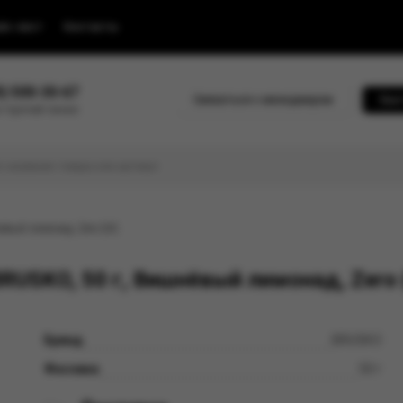
йс-лист
Контакты
0) 500-30-67
Связаться с менеджером
Быс
 горячей линии
нёвый лимонад, Zero (М)
RUSKO, 50 г, Вишнёвый лимонад, Zero
Бренд
BRUSKO
Фасовка
50 г