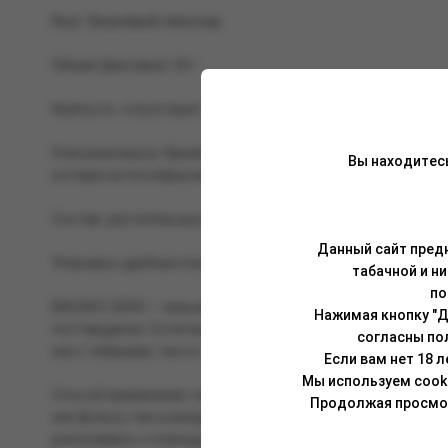
Вкус: Вишнёвый лимонад.
Объем (фасовка): 50 г.
Крепость: отсутствует.
Описание вкуса: Яркий вкус газированного напитка на о
Вы находитес
нотами на послевкусии.
Состав: растительные волокна, глицерин растительного п
Данный сайт предн
Упаковка: удобная пластиковая банка (PET) с крышкой на 
табачной и н
по
BRUSKO ZERO — кальянная смесь без никотина, изготовле
Нажимая кнопку "Д
поставщиков. Сочетание первоклассных компонентов в B
согласны по
как с табаками, так и с чайными смесями, и подходит для в
Если вам нет 18 
Мы используем cook
Способ применения: перед забивкой смесь необходимо тщ
Продолжая просмотр
как фольгу, так и калауд. Укладывать смесь в чашу можн
разогревать с помощью трех (25 мм) или четырех (22 мм) уг