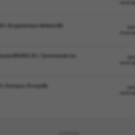
после а
0 г, Ягодный морс, Medium (М)
Цен
после а
ьяна BRUSKO, 50 г, Тропический сок
Цен
после а
г, Холодок, Strong (М)
Цен
после а
О компании