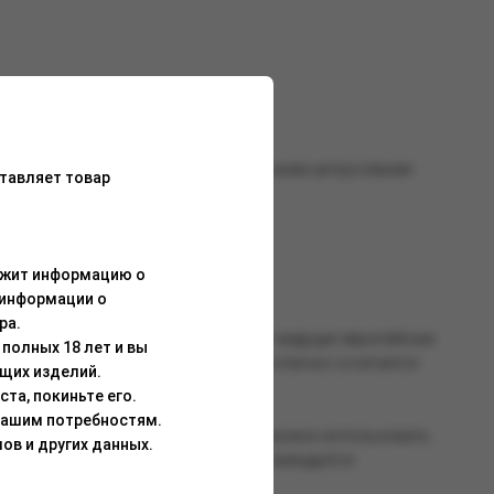
ма, который надолго останется приятными цитрусовыми
тавляет товар
ержит информацию о
 информации о
ра.
ококачественных ароматизаторов от ведущих европейских
полных 18 лет и вы
сом. Кальянная смесь BRUSKO ZERO отлично сочетается
щих изделий.
та, покиньте его.
Вашим потребностям.
о всей смеси. Для работы со смесью можно использовать
ов и других данных.
танавливается после перегрева). Рекомендуется