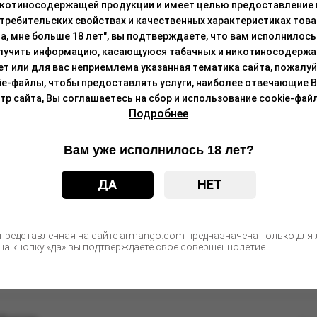
икотиносодержащей продукции и имеет целью предоставление
требительских свойствах и качественных характеристиках това
а, мне больше 18 лет", вы подтверждаете, что вам исполнилось 
С этим товаром покупают
лучить информацию, касающуюся табачных и никотиносодержа
лет или для вас неприемлема указанная тематика сайта, пожалуйс
ie-файлы, чтобы предоставлять услуги, наиболее отвечающие 
 сайта, Вы соглашаетесь на сбор и использование cookie-файл
атом вишнёвой колы со льдом, кулер, 20мг/см3, 3
Подробнее
Цен
после а
Вам уже исполнилось 18 лет?
ДА
НЕТ
Цен
после а
 представленная на сайте armango.com предназначена только для л
а кнопку «да» вы подтверждаете свое совершеннолетие
Ice, 19 мг/см3, 7 мл (М)
Цен
после а