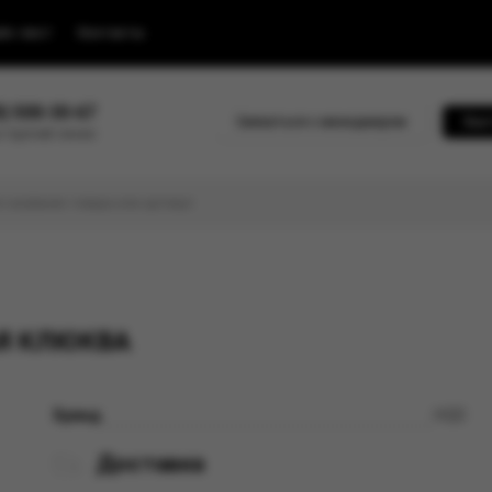
йс-лист
Контакты
0) 500-30-67
Связаться с менеджером
Быс
 горячей линии
АЯ КЛЮКВА
Бренд
HQD
Доставка