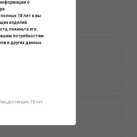
 информации о
ра.
полных 18 лет и вы
щих изделий.
та, покиньте его.
Вашим потребностям.
ов и других данных.
а доступна
Нет в наличии
вторизации
а доступна
Нет в наличии
вторизации
иц достигших 18 лет.
а доступна
Нет в наличии
вторизации