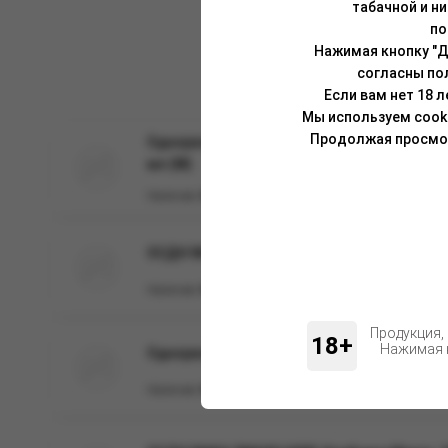
табачной и н
по
Нажимая кнопку "Д
согласны по
Если вам нет 18 
Мы используем cook
Продолжая просмотр
Одноразовая ЭС BRUSKO MAGIC 3000 с аром
мл (М)
Наличие:
Нет
ОСДН WAKA SOFIT 1000 Черника
Наличие:
Нет
Продукция,
18+
Нажимая н
Одноразовая ЭС ZEPHYR Typhoon 3200, Grape 
Наличие:
Нет