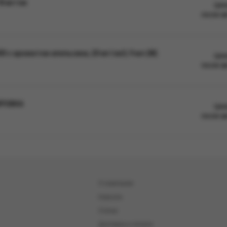
8 мг/см
Цен
после а
с ароматом апельсина, 20 мг/см3, 9 мл (М)
Цен
после а
ИРОВКА
Цен
после а
О компании
Новости
Статьи
Доставка и оплата