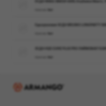
ОСДН WAKA SMASH 6000, Клубника Манго, 1
Наличие:
Нет
Одноразовая ЭСДН BRUSKO LONGPARTY 5000 
Наличие:
Нет
ЭСДН HQD CUVIE PLUS PRO ЛАЙМОВАЯ ГАЗ
Наличие:
Нет