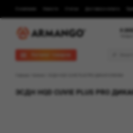
О компании
Новости
Статьи
Доставка и оплата
Пра
8 (80
Телефон
Каталог товаров
Главная
/
Каталог
/ ЭСДН HQD CUVIE PLUS PRO ДИКАЯ КЛЮКВА
ЭСДН HQD CUVIE PLUS PRO ДИК