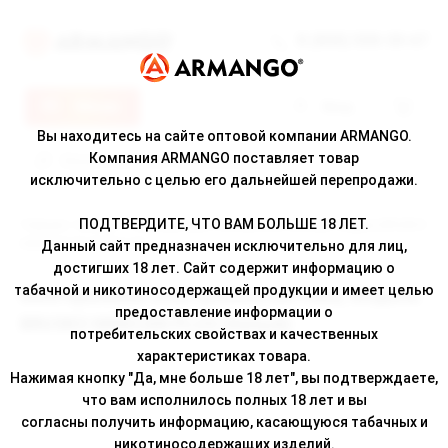
8 (800) 500-30-67
Меню
Вход
Вы находитесь на сайте оптовой компании ARMANGO.
Компания ARMANGO поставляет товар
исключительно с целью его дальнейшей перепродажи.
ПОДТВЕРДИТЕ, ЧТО ВАМ БОЛЬШЕ 18 ЛЕТ.
Главная
/
Каталог
/ Многоразовая электронная система, Модель BRUSKO
MINICAN PLUS (белый)
Данный сайт предназначен исключительно для лиц,
достигших 18 лет. Сайт содержит информацию о
табачной и никотиносодержащей продукции и имеет целью
Многоразовая электронная система, Модель
предоставление информации о
BRUSKO MINICAN PLUS (белый)
потребительских свойствах и качественных
характеристиках товара.
Нажимая кнопку "Да, мне больше 18 лет", вы подтверждаете,
что вам исполнилось полных 18 лет и вы
согласны получить информацию, касающуюся табачных и
никотиносодержащих изделий.