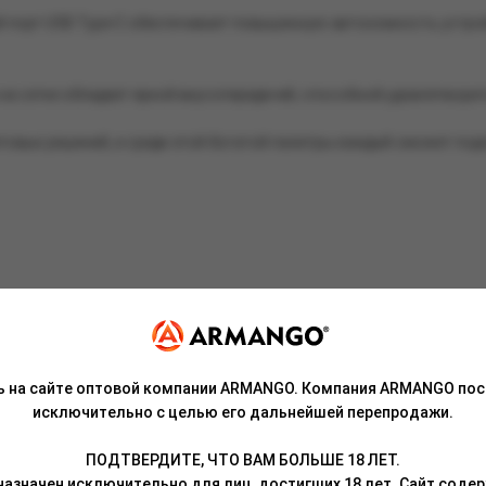
порт USB Type-C обеспечивает повышенную автономность устрой
а сетке обладает яркой вкусопередачей, способной удовлетвори
овых решений, и среди этой богатой палитры каждый сможет подо
ь на сайте оптовой компании ARMANGO. Компания ARMANGO пос
исключительно с целью его дальнейшей перепродажи.
ПОДТВЕРДИТЕ, ЧТО ВАМ БОЛЬШЕ 18 ЛЕТ.
азначен исключительно для лиц, достигших 18 лет. Сайт сод