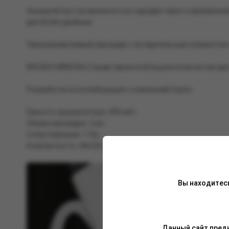
Аккумулятор с возможностью зарядки через современный 
дня более удобным.
Перезаправляемый картридж с испарительным элементом н
BRUSKO MINICAN 2 представлен в большом количестве цвет
Разработан в коллаборации с компанией Aspire.
Ёмкость аккумулятора: 400 мАч.
Объём картриджа: 3 мл.
Сопротивление: 1 Ом.
Компактность: 84х28 мм.
Вы находитес
Данный сайт предн