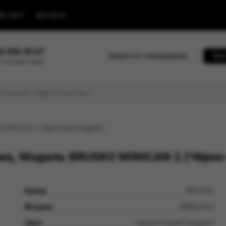
йс-лист
Контакты
0) 500-30-67
Связаться с менеджером
Быс
 горячей линии
O MINICAN 2 (Чёрно-синий градиент)
ма, Модель BRUSKO MINICAN 2 (Чёрно-
Бренд
BRUSKO
Модель
MINICAN 2
Цвет
Чёрный Синий Градиент