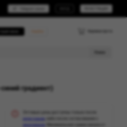
Telegram канал
ВХОД
РЕГИСТРАЦИЯ
Корзина пуста
трый заказ
Кешбэк
Поиск
синий градиент)
Оптовые цены доступны только после
, либо после согласования с
регистрации
. Минимальная сумма заказа от
менеджером