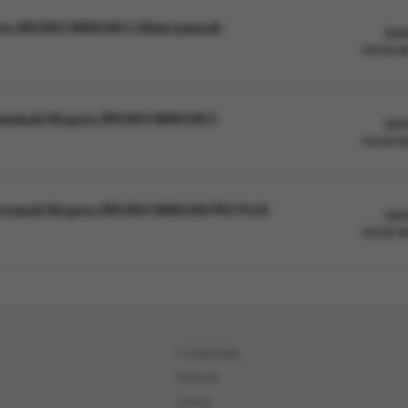
ль BRUSKO MINICAN 2 (Жемчужный)
Цен
после а
нжевый) Модель BRUSKO MINICAN 5
Цен
после а
юзовый) Модель BRUSKO MINICAN PRO PLUS
Цен
после а
О компании
Новости
Статьи