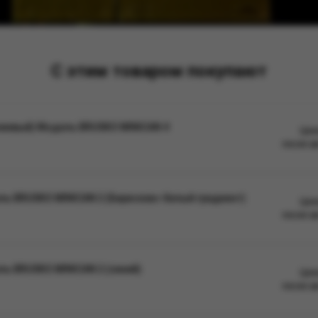
С этим товаром покупают
нжевый) Модель BRUSKO MINICAN 4
Цен
после а
ль BRUSKO MINICAN 2 (Бирюзово-белый градиент)
Цен
после а
ь BRUSKO MINICAN 2 (синий)
Цен
после а