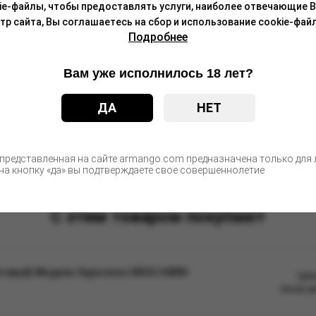
ie-файлы, чтобы предоставлять услуги, наиболее отвечающие 
 сайта, Вы соглашаетесь на сбор и использование cookie-файл
Подробнее
Вам уже исполнилось 18 лет?
ДА
НЕТ
 представленная на сайте armango.com предназначена только для л
а кнопку «да» вы подтверждаете свое совершеннолетие
С этим товаром покупают
товый) Модель Vaporesso XROS 4 MINI
Цен
после а