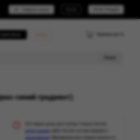
Telegram канал
ВХОД
РЕГИСТРАЦИЯ
Корзина пуста
трый заказ
Кешбэк
Поиск
рно-синий градиент)
Оптовые цены доступны только после
, либо после согласования с
регистрации
. Минимальная сумма заказа от
менеджером