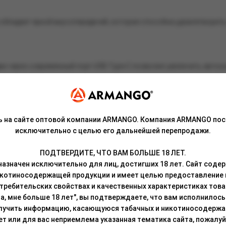
бладает яркой вкусопередачей, которая способна удовлетворить
и через современный порт USB Type-C позволил увеличить автон
цветовых решений, и среди этой богатой палитры каждый сможет п
ь на сайте оптовой компании ARMANGO. Компания ARMANGO пос
исключительно с целью его дальнейшей перепродажи.
ПОДТВЕРДИТЕ, ЧТО ВАМ БОЛЬШЕ 18 ЛЕТ.
азначен исключительно для лиц, достигших 18 лет. Сайт сод
икотиносодержащей продукции и имеет целью предоставление
требительских свойствах и качественных характеристиках това
а, мне больше 18 лет", вы подтверждаете, что вам исполнилось 
лучить информацию, касающуюся табачных и никотиносодержа
лет или для вас неприемлема указанная тематика сайта, пожалуйс