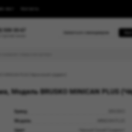
йс-лист
Контакты
0) 500-30-67
Связаться с менеджером
Быс
 горячей линии
O MINICAN PLUS (Чёрно-синий градиент)
ма, Модель BRUSKO MINICAN PLUS (Чё
Бренд
BRUSKO
Модель
MINIСAN PLUS
Цвет
Чёрный Синий Градиент