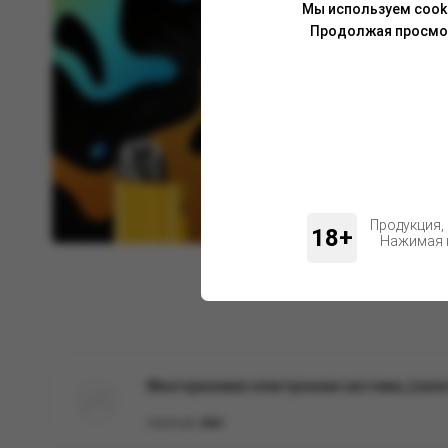
Мы используем cook
Продолжая просмотр
Продукция,
18+
Нажимая н
Многоразовая электронная система, (сала
Наличие:
Нет