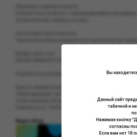
Яркий вкус в удобном корпусе.
Компактное устройство с перезаправляемым картриджем о
испарительному элементу на сетке.
Наслаждайся вкусом дольше.
Увеличенный объём аккумулятора с возможностью зарядк
Выбери свой стиль.
BRUSKO MINICAN PLUS представлен в большом количестве 
Вы находитес
Разработан в коллаборации с компанией Aspire.
Ёмкость аккумулятора: 850 мАч.
Объём картриджа: 3 мл.
Данный сайт предн
Сопротивление: 0,8 Ом.
табачной и н
Компактность: 75х40 мм.
по
Нажимая кнопку "Д
Видео обзор:
согласны по
Если вам нет 18 