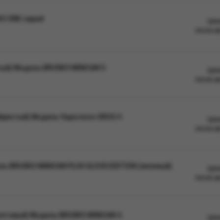
KO ONE серый
Цен
после а
тый) Модель BRUSKO MINICAN 5
Цен
после а
ебристый) Модель Vaporesso XROS 4
Цен
после а
ль BRUSKO MINICAN PLUS GLOSS EDITION (зеленый)
Цен
после а
летовый) Модель BRUSKO MINICAN 4
Цен