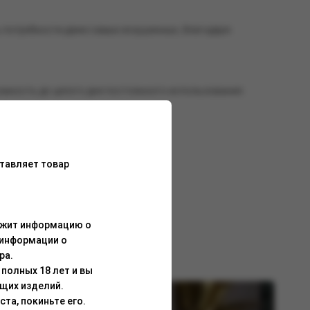
 потребности даже самых искушенных, благодаря
омность до целого дня постоянного использования.
одобрать устройство на свой вкус.
тавляет товар
ержит информацию о
 информации о
ра.
полных 18 лет и вы
щих изделий.
та, покиньте его.