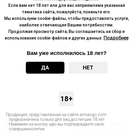
Если вам нет 18 лет или для вас неприемлема указанная
тематика сайта, пожалуйста, покиньте его.
Мы используем cookie-файлы, чтобы предоставлять услуги,
наиболее отвечающие Вашим потребностям.
Продолжая просмотр сайта, Вы соглашаетесь на сбор и
Подробнее
использование cookie-файлов и других данных.
Вам уже исполнилось 18 лет?
ДА
НЕТ
18+
Продукция, представленная на сайте armango.com
предназначена только для лиц достигших 18 лет.
Бренд
BRUSKO
Нажимая на кнопку «да» вы подтверждаете свое
совершеннолетие