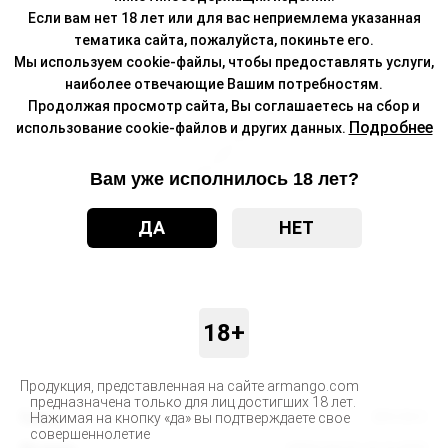
Если вам нет 18 лет или для вас неприемлема указанная
тематика сайта, пожалуйста, покиньте его.
Мы используем cookie-файлы, чтобы предоставлять услуги,
наиболее отвечающие Вашим потребностям.
Продолжая просмотр сайта, Вы соглашаетесь на сбор и
Подробнее
использование cookie-файлов и других данных.
Вам уже исполнилось 18 лет?
ДА
НЕТ
18+
Продукция, представленная на сайте armango.com
предназначена только для лиц достигших 18 лет.
Бренд
BRUSKO
Нажимая на кнопку «да» вы подтверждаете свое
совершеннолетие