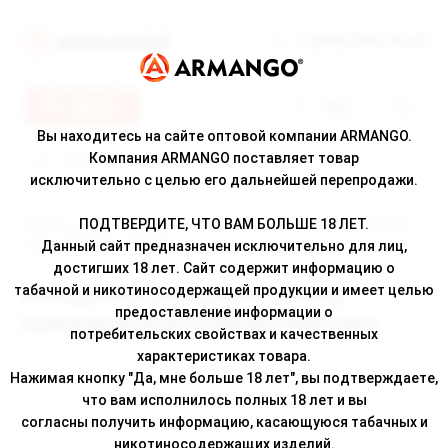
8 (800) 500-30-67
Меню
Вход
Вы находитесь на сайте оптовой компании ARMANGO.
Компания ARMANGO поставляет товар
исключительно с целью его дальнейшей перепродажи.
ПОДТВЕРДИТЕ, ЧТО ВАМ БОЛЬШЕ 18 ЛЕТ.
Главная
/
Каталог
/ Многоразовая электронная система, (оранжевый)
Модель BRUSKO MINICAN 4
Данный сайт предназначен исключительно для лиц,
достигших 18 лет. Сайт содержит информацию о
табачной и никотиносодержащей продукции и имеет целью
Многоразовая электронная система,
предоставление информации о
(оранжевый) Модель BRUSKO MINICAN 4
потребительских свойствах и качественных
характеристиках товара.
Нажимая кнопку "Да, мне больше 18 лет", вы подтверждаете,
что вам исполнилось полных 18 лет и вы
согласны получить информацию, касающуюся табачных и
никотиносодержащих изделий.