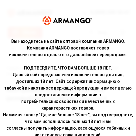
8 (800) 500-30-67
Меню
Вход
Вы находитесь на сайте оптовой компании ARMANGO.
Компания ARMANGO поставляет товар
исключительно с целью его дальнейшей перепродажи.
ПОДТВЕРДИТЕ, ЧТО ВАМ БОЛЬШЕ 18 ЛЕТ.
Главная
/
Каталог
/ Многоразовая электронная система, (розовый)
Модель BRUSKO MINICAN 4
Данный сайт предназначен исключительно для лиц,
достигших 18 лет. Сайт содержит информацию о
табачной и никотиносодержащей продукции и имеет целью
Многоразовая электронная система,
предоставление информации о
(розовый) Модель BRUSKO MINICAN 4
потребительских свойствах и качественных
характеристиках товара.
Нажимая кнопку "Да, мне больше 18 лет", вы подтверждаете,
что вам исполнилось полных 18 лет и вы
согласны получить информацию, касающуюся табачных и
никотиносодержащих изделий.