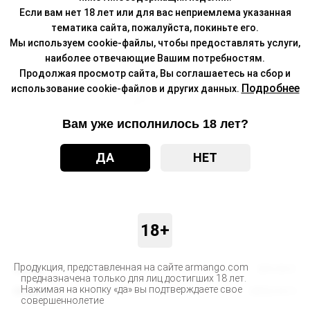
Если вам нет 18 лет или для вас неприемлема указанная
тематика сайта, пожалуйста, покиньте его.
Мы используем cookie-файлы, чтобы предоставлять услуги,
наиболее отвечающие Вашим потребностям.
Продолжая просмотр сайта, Вы соглашаетесь на сбор и
Подробнее
использование cookie-файлов и других данных.
Вам уже исполнилось 18 лет?
ДА
НЕТ
18+
Продукция, представленная на сайте armango.com
Бренд
BRUSKO
предназначена только для лиц достигших 18 лет.
Нажимая на кнопку «да» вы подтверждаете свое
Модель
MINICAN 4
совершеннолетие