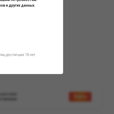
ов и других данных.
иц достигших 18 лет.
а доступна
Войти
вторизации