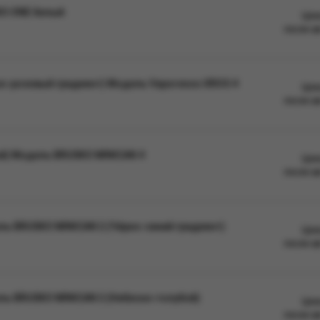
KO ONE белый
Цен
после а
но-розовый градиент) Модель Vaporesso XROS 4
Цен
после а
ый) Модель BRUSKO MINICAN 4
Цен
после а
ь BRUSKO MINICAN 2 (Чёрно-синий градиент)
Цен
после а
ль BRUSKO MINICAN 2 (Небесно-голубой)
Цен
после а