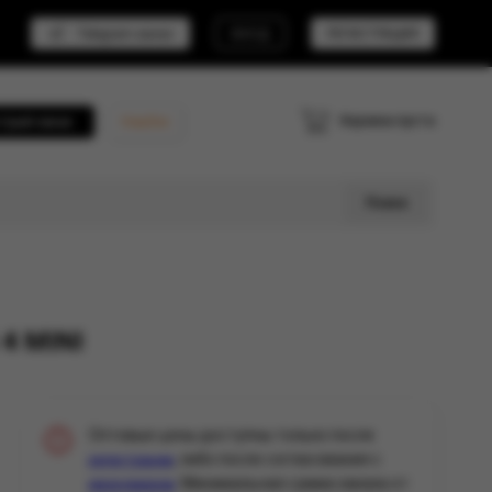
Telegram канал
ВХОД
РЕГИСТРАЦИЯ
Корзина пуста
трый заказ
Кешбэк
Поиск
4 MINI
Оптовые цены доступны только после
, либо после согласования с
регистрации
. Минимальная сумма заказа от
менеджером