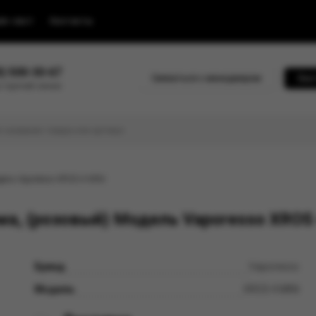
йс-лист
Контакты
0) 500-30-67
Связаться с менеджером
Быс
 горячей линии
ель Vaporesso XROS 4 MINI
ма, (розовый) Модель Vaporesso XROS 
Бренд
Vaporesso
Модель
XROS 4 MINI