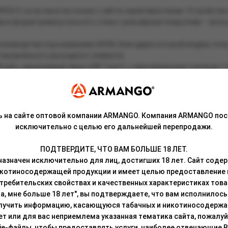
ROS 4, но во многом схожа с ней по характеристикам. Устройство
а в форме прямоугольного стика с рельефным покрытием — всё в
роизводства под названием AXON, благодаря которой модель пол
становленного расходного элемента.
 мАч, заряжаемый через USB Type-C, с максимальным током до 1 А.
 устройства происходит с помощью датчика затяжки, а цветной с
я заряда. Любые события, происходящие с девайсом, также трансл
м, позволяющим регулировать интенсивность затяжки от тугой, д
дшей.
ь на сайте оптовой компании ARMANGO. Компания ARMANGO пос
й заправкой и объёмом 3 мл. Сама комплектация может отличаться
исключительно с целью его дальнейшей перепродажи.
о вариант с сопротивлением 0,8 Ом. Информация об этом отображе
ПОДТВЕРДИТЕ, ЧТО ВАМ БОЛЬШЕ 18 ЛЕТ.
азначен исключительно для лиц, достигших 18 лет. Сайт сод
икотиносодержащей продукции и имеет целью предоставление
требительских свойствах и качественных характеристиках това
а, мне больше 18 лет", вы подтверждаете, что вам исполнилось 
лучить информацию, касающуюся табачных и никотиносодержа
лет или для вас неприемлема указанная тематика сайта, пожалуйс
ie-файлы, чтобы предоставлять услуги, наиболее отвечающие 