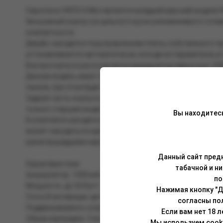
Vaporesso XROS 4 Mini является младшей версией модели X
бесшовный корпус из цельного куска алюминиевого сплав
компактности.
Девайс находится под управлением платы собственного п
устанавливается автоматически, исходя из параметров у
Внутри корпуса располагается аккумулятор ёмкостью 1000
Данная модель имеет простейшее управление — активация
панели, при этом будет указывать на уровень оставшегос
Задняя часть корпуса оборудована специальным слайдеро
только старшим моделям, но теперь стало доступно и мла
Вы находитес
В комплекте находится картридж нового образца с верхне
может находиться картридж с сопротивлением 0,4 Ом, либ
ранее вышедшими картриджами XROS.
Данный сайт предн
Характеристики:
табачной и н
Аккумулятор: 1000 мАч
по
Мощность: до 30 Ватт
Нажимая кнопку "Д
Способ активации: датчик затяжки
согласны по
Поддерживаемое сопротивление: 0,4 – 1,2 Ом
Если вам нет 18 
Объем картриджа: 3 мл
Мы используем cook