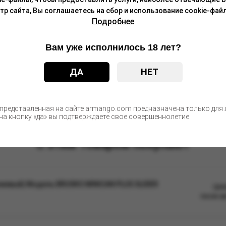
 сайта, Вы соглашаетесь на сбор и использование cookie-файл
Подробнее
Вам уже исполнилось 18 лет?
ДА
НЕТ
ид комплектации)
ид комплектации)
 представленная на сайте armango.com предназначена только для л
а кнопку «да» вы подтверждаете свое совершеннолетие
С этим товаром покупают
нжевый) Модель BRUSKO MINICAN PLUS SLIDER
Цен
после а