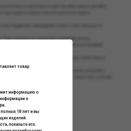
 выполнено в характерном для линейки «мини» дизайне:
 угоду превосходным тактильным качествам и
учила поддержку картриджей нового типа. Мощность
 Порт зарядки, по-прежнему, размещён внизу.
ветодиодный индикатор, расположенный на передней
ируются через индикатор.
о свободной. Ранее такое решение было свойственно
тавляет товар
 в зависимости от партии. Таким образом, в коробке
на на упаковке. Кроме того, девайс совместим со всеми
ержит информацию о
 информации о
ра.
полных 18 лет и вы
щих изделий.
та, покиньте его.
Вашим потребностям.