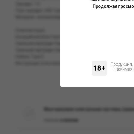
Зарядка: 1 А
Продолжая просмотр
Порт зарядки: USB Type-C
Материал: алюминиевый сплав
Комплектация:
Батарейный блок Vaporesso XROS 4 Mini
Сменный картридж Vaporesso XROS, 3 мл, 0,4 Ом (первый в
Сменный картридж Vaporesso XROS, 3 мл, 0,8 Ом (второй в
Кабель Type-C
Инструкция пользователя
Продукция,
18+
Нажимая н
Многоразовая электронная система, (ора
Наличие:
в наличии