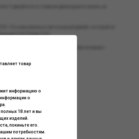
м. У девайса есть плавная движущаяся панель на
5 Вт. Это максимально автономный девайс, который не
нкции Fast Charge (2 А).
вный ползунок регулировки обдува обеспечивают
тавляет товар
ержит информацию о
 информации о
ра.
полных 18 лет и вы
щих изделий.
та, покиньте его.
Вашим потребностям.
ов и других данных.