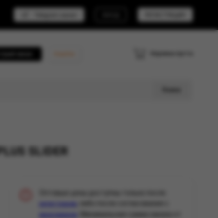
Telegram канал
ВХОД
РЕГИСТРАЦИЯ
Корзина пуста
трый заказ
Кешбэк
Поиск
PLUS SLIDER
Оптовые цены доступны только после
, либо после согласования с
регистрации
. Минимальная сумма заказа от
менеджером