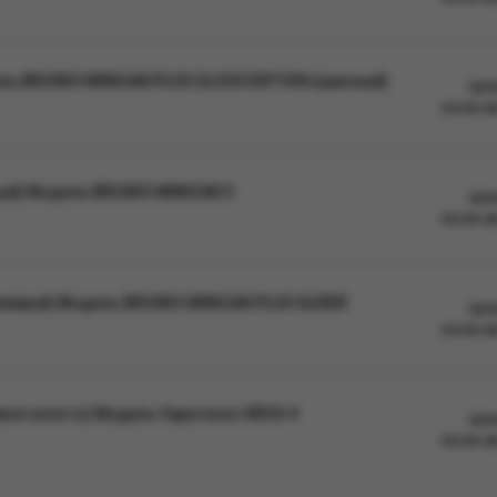
ль BRUSKO MINICAN PLUS GLOSS EDITION (красный)
Цен
после а
ный) Модель BRUSKO MINICAN 5
Цен
после а
нжевый) Модель BRUSKO MINICAN PLUS SLIDER
Цен
после а
вое золото) Модель Vaporesso XROS 4
Цен
после а