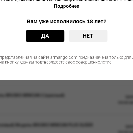
Подробнее
окрытием.
Вам уже исполнилось 18 лет?
ДА
НЕТ
 представленная на сайте armango.com предназначена только для л
а кнопку «да» вы подтверждаете свое совершеннолетие
С этим товаром покупают
ль BRUSKO MINICAN 2 (красный)
Цен
после а
юзовый) Модель BRUSKO MINICAN PLUS SLIDER
Цен
после а