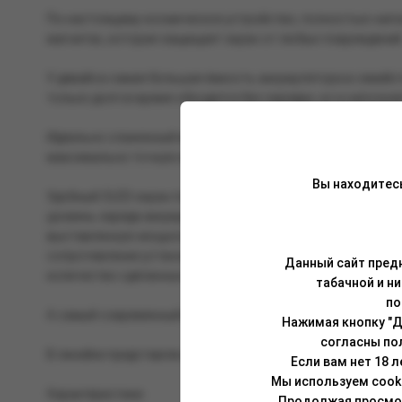
По-настоящему космическое устройство, полностью напо
магнитах, которая защищает экран от любых повреждений
У девайса самая большая ёмкость аккумулятора в семейс
только долгое время обходится без зарядки, но и наполняе
Идеально слаженный механизм для получения максимальн
максимально точную вкусопередачу любой жидкости.
Вы находитес
Удобный OLED-экран показывает все важные характеристи
уровень заряда аккумулятора;
выставленную мощность;
сопротивление установленного испарителя;
Данный сайт предн
количество сделанных затяжек.
табачной и н
по
А самый современный в семействе картридж BRUSKO MINIC
Нажимая кнопку "Д
согласны по
В линейке представлен целый спектр сочных цветов, среди 
Если вам нет 18 
Мы используем cook
Характеристики:
Продолжая просмотр