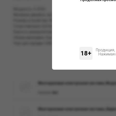
Мощность: 5-25 Вт.
Материал девайса: противоударный пластик с soft-touch п
Размер устройства: 90,5*43*18 мм.
Сопротивление: 0,8 Ом.
Ёмкость аккумулятора: 1200 мАч.
Объём картриджа: 3 мл.
Порт для зарядки: USB Type-C, 2 А.
Продукция,
18+
Нажимая н
Многоразовая электронная система, Моде
Наличие:
Нет
Многоразовая электронная система, (бир