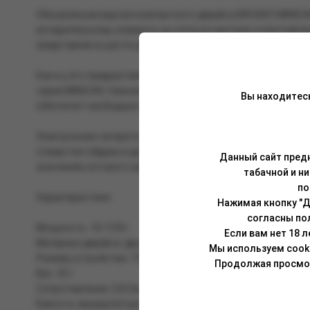
Обновлённая версия компактного девайса BRUSKO MINICAN
испарительному элементу на сетке из кантала сопротивле
представлен в шести цветовых решениях.
Как и у его предшественника — MINICAN GLOSS EDITION, в
серии MINICAN. Нижнее отверстие для заправки жидкости 
Вы находитес
обеспечит свободную RDTL-затяжку.
Электронная сигарета оснащена мощным аккумулятором ём
отверстие обдува и удобный порт для зарядки USB Type-C
Данный сайт предн
значениях которого вы можете узнать из индивидуальной 
табачной и н
по
Характеристики:
Нажимая кнопку "Д
согласны по
Мощность: 10-13 Вт.
Если вам нет 18 
Материал девайса: двухслойный пластик.
Мы используем cook
Размер устройства: 75х40х15,8 мм.
Продолжая просмотр
Вес: 42 г.
Сопротивление: 0,8 Ом.
Ёмкость аккумулятора: 850 мАч.