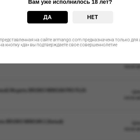
Вам уже исполнилось 18 лет?
ДА
НЕТ
С этим товаром покупают
 представленная на сайте armango.com предназначена только для л
а кнопку «да» вы подтверждаете свое совершеннолетие
ль BRUSKO MINICAN 2 (Лавандовый)
Цен
после а
ёный) Модель BRUSKO MINICAN PRO PLUS
Цен
после а
ль BRUSKO MINICAN 2 (белый)
Цен
после а