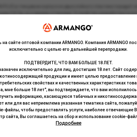
 PLUS в глянцевом корпусе из двухслойного пластика порадует н
нием 0,8 Ом, но и яркими оттенками. Устройство разработано в ко
 комплект к девайсу входит цветной картридж из PCTG-пластика об
закрыто силиконовой заглушкой для защиты от протечек, а класс
ь на сайте оптовой компании ARMANGO. Компания ARMANGO пос
исключительно с целью его дальнейшей перепродажи.
костью 850 мАч, который продержится без подзарядки в течение 
ПОДТВЕРДИТЕ, ЧТО ВАМ БОЛЬШЕ 18 ЛЕТ.
. Девайс активируется при помощи автозатяжки. Внизу корпуса уст
азначен исключительно для лиц, достигших 18 лет. Сайт сод
инструкции, прикладываемой к электронной сигарете.
икотиносодержащей продукции и имеет целью предоставление
требительских свойствах и качественных характеристиках това
а, мне больше 18 лет", вы подтверждаете, что вам исполнилось 
лучить информацию, касающуюся табачных и никотиносодержа
лет или для вас неприемлема указанная тематика сайта, пожалуйс
ie-файлы, чтобы предоставлять услуги, наиболее отвечающие 
 сайта, Вы соглашаетесь на сбор и использование cookie-файл
Подробнее