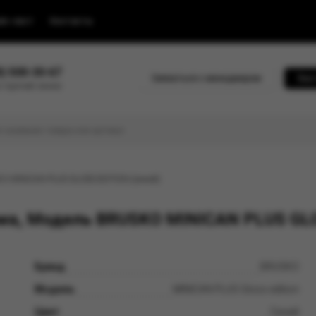
йс-лист
Контакты
0) 500-30-67
Связаться с менеджером
Быс
 горячей линии
KO MINICAN PLUS GLOSS EDITION (синий)
ма, Модель BRUSKO MINICAN PLUS GLO
Бренд
BRUSKO
Модель
MINIСAN PLUS Gloss edition
Цвет
Синий