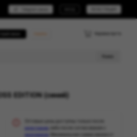
Telegram канал
ВХОД
РЕГИСТРАЦИЯ
Корзина пуста
трый заказ
Кешбэк
Поиск
SS EDITION (синий)
Оптовые цены доступны только после
, либо после согласования с
регистрации
. Минимальная сумма заказа от
менеджером