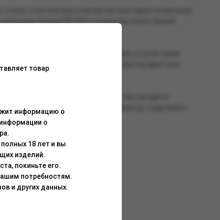
е только отличной вкусопередачей, благодаря несменному
ллаборации бренда BRUSKO и компании Aspire. Девайс
ъёмом 3 мл, который совместим со всеми устройствами
ический для семейства MINICAN форм-фактор дрип-типа
тавляет товар
всего дня. На боковой грани устройства находится
ройства находится светодиодный индикатор, подробнее о
ержит информацию о
 информации о
ра.
полных 18 лет и вы
щих изделий.
та, покиньте его.
Вашим потребностям.
ов и других данных.