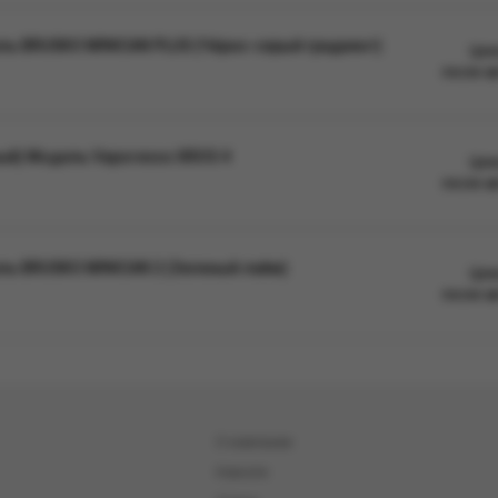
ль BRUSKO MINICAN PLUS (Чёрно-серый градиент)
Цен
после а
ый) Модель Vaporesso XROS 4
Цен
после а
ль BRUSKO MINICAN 2 (Зеленый лайм)
Цен
после а
О компании
Новости