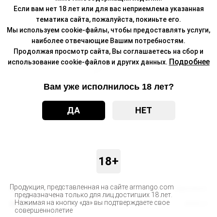
Если вам нет 18 лет или для вас неприемлема указанная
тематика сайта, пожалуйста, покиньте его.
Мы используем cookie-файлы, чтобы предоставлять услуги,
наиболее отвечающие Вашим потребностям.
Продолжая просмотр сайта, Вы соглашаетесь на сбор и
Подробнее
использование cookie-файлов и других данных.
Вам уже исполнилось 18 лет?
ДА
НЕТ
18+
Продукция, представленная на сайте armango.com
Бренд
Vaporesso
предназначена только для лиц достигших 18 лет.
Нажимая на кнопку «да» вы подтверждаете свое
Модель
XROS 4
совершеннолетие