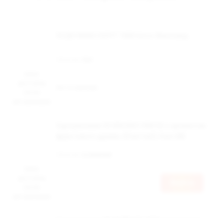
ОСДН WAKA SOFIT 1000 Алоэ-Виноград
Наличие:
Нет
Цена
доступна
Нет в наличии
после
авторизации
Одноразовая ЭС BRUSKO VINI X2 с ароматом
фруктового драже, 20 мг/см3, 4 мл (М)
Наличие:
в наличии
Цена
доступна
Войти
после
авторизации