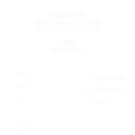
Режим работы
Пн-Пт
10:00 до 19:00 по Москве
Сб-Вс
12:00 до 17:00 по Москве
Телефон
8 800 500-30-67
О компании
Заказать звонок
Новости
Обратная связь
Статьи
Telegram
Доставка и оплата
Прайс-лист