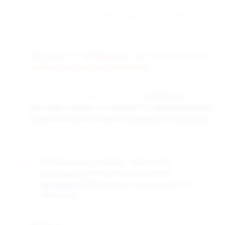
Доставка заказанных Вами товаров осуществляется во все
города России транспортными компаниями «СДЭК» и
«Деловые линии».
При заказе от 50 000 рублей - доставка за наш счёт,
любой транспортной компанией!!!
Доставка до терминала бесплатная. Заказы отправляются
с центрального склада в г. Самара.
Стоимость
доставки зависит от тарифов ТК. Примерные цены
можно уточнить на сайте транспортной компании.
Оптовые цены доступны только после
, либо после согласования с
регистрации
. Минимальная сумма заказа от 10
менеджером
000 рублей.