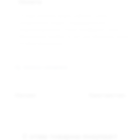
Оплата
Оптовая компания Арманго работает только с
юридическими лицами и индивидуальными
предпринимателями. Оплата производится только
безналичным способом, по счёту выставленному нашим
оптовым менеджером.
Связаться с менеджером
Описание
Характеристики
С этим товаром покупают