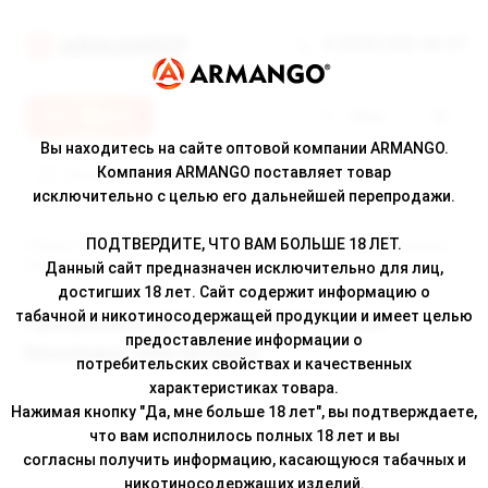
8 (800) 500-30-67
Меню
Вход
Вы находитесь на сайте оптовой компании ARMANGO.
Компания ARMANGO поставляет товар
исключительно с целью его дальнейшей перепродажи.
ПОДТВЕРДИТЕ, ЧТО ВАМ БОЛЬШЕ 18 ЛЕТ.
Главная
/
Каталог
/ Одноразовая ЭС Fummo SPIRIT Лесная Земляника
7000 затяжек
Данный сайт предназначен исключительно для лиц,
достигших 18 лет. Сайт содержит информацию о
табачной и никотиносодержащей продукции и имеет целью
Одноразовая ЭС Fummo SPIRIT Лесная
предоставление информации о
Земляника 7000 затяжек
потребительских свойствах и качественных
характеристиках товара.
Нажимая кнопку "Да, мне больше 18 лет", вы подтверждаете,
что вам исполнилось полных 18 лет и вы
согласны получить информацию, касающуюся табачных и
никотиносодержащих изделий.