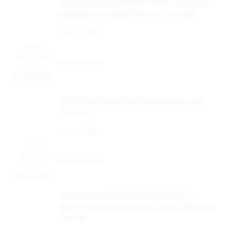
Одноразовая ЭС DABBLER 1500 с ароматом
клубники с питайей, 20 мг/см3, 3 мл (М)
Наличие:
Нет
Цена
доступна
Нет в наличии
после
авторизации
ОСДН WAKA SMASH 6000, Вишневый лайм,
18 мг/см
Наличие:
Нет
Цена
доступна
Нет в наличии
после
авторизации
Одноразовая ЭС BRUSKO MAGIC 3000 с
ароматом ледяного манго, кулер, 20мг/см3,
3 мл (М)