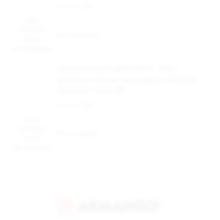
Наличие:
Нет
Цена
доступна
Нет в наличии
после
авторизации
Одноразовая ЭС MEW GHOST 7500 с
ароматом чёрной смородины с яблоком,
20мг/см3, 7,5 мл (М)
Наличие:
Нет
Цена
доступна
Нет в наличии
после
авторизации