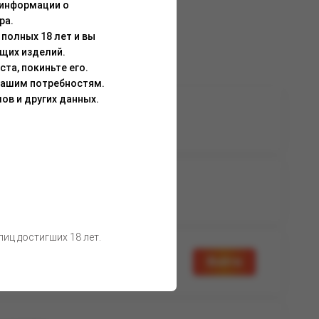
 информации о
ра.
полных 18 лет и вы
щих изделий.
та, покиньте его.
Вашим потребностям.
ов и других данных.
а доступна
Нет в наличии
вторизации
а доступна
Нет в наличии
вторизации
иц достигших 18 лет.
а доступна
Войти
вторизации