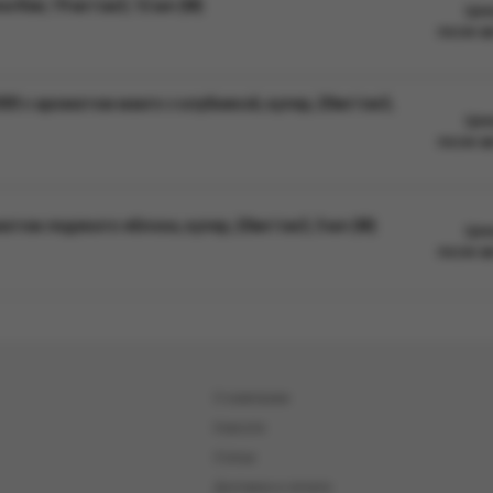
Kiwi, 19 мг/см3, 12 мл (М)
Цен
после а
 с ароматом манго с клубникой, кулер, 20мг/см3,
Цен
после а
том ледяного яблока, кулер, 20мг/см3, 3 мл (М)
Цен
после а
О компании
Новости
Статьи
Доставка и оплата