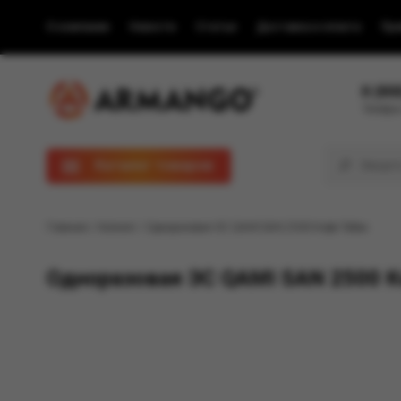
О компании
Новости
Статьи
Доставка и оплата
Пра
8 (80
Телефон
Каталог товаров
Главная
/
Каталог
/ Одноразовая ЭС QAMI SAN 2500 Кофе Табак
Одноразовая ЭС QAMI SAN 2500 К