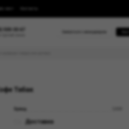
йс-лист
Контакты
0) 500-30-67
Связаться с менеджером
Быс
 горячей линии
офе Табак
Бренд
QAMI
Доставка