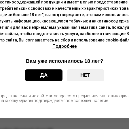
икотиносодержащей продукции и имеет целью предоставление
требительских свойствах и качественных характеристиках това
а, мне больше 18 лет", вы подтверждаете, что вам исполнилось 
С этим товаром покупают
лучить информацию, касающуюся табачных и никотиносодержа
лет или для вас неприемлема указанная тематика сайта, пожалуйс
ie-файлы, чтобы предоставлять услуги, наиболее отвечающие 
 сайта, Вы соглашаетесь на сбор и использование cookie-файл
м энергетика со льдом, 20мг/см3, 12 мл (М)
Подробнее
Цен
после а
Вам уже исполнилось 18 лет?
e, 20 мг/см3 (М)
ДА
НЕТ
Цен
после а
 представленная на сайте armango.com предназначена только для л
а кнопку «да» вы подтверждаете свое совершеннолетие
 манго, 20 мг/см3, 2 мл
Цен
после а