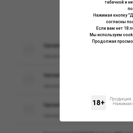
табачной и н
по
Нажимая кнопку "Д
согласны по
Если вам нет 18 
Мы используем cook
Продолжая просмотр
Одноразовая ЭС SKALA ICE 12000 с аромато
Наличие:
Нет
Одноразовая ЭС IZY NEXT 1500, Bubblegum Ic
Наличие:
Нет
Продукция,
18+
Нажимая н
Одноразовая ЭС BRUSKO SPLIT S с ароматом
Наличие:
в наличии