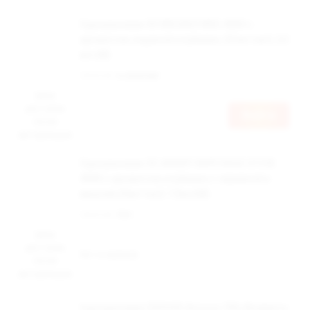
Одноразовая ЭС BRUSKO NRG 4000 с
ароматом ледяной клубники, 20 мг/см3, 3,3
мл (М)
Наличие:
в наличии
Цена
доступна
Войти
после
авторизации
Одноразовая ЭС ANGRY VAPE RAGE STICK
4000 c ароматом клубники с черникой и
вишней,20мг/см3, 7,5мл(М)
Наличие:
Нет
Цена
доступна
Нет в наличии
после
авторизации
Одноразовая ZEPHYR Sirocco 700, Blueberry