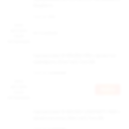
Raspberry
Наличие:
Нет
Цена
доступна
Нет в наличии
после
авторизации
Одноразовая ЭС BRUSKO VINI с ароматом
грейпфрута, 20 мг/см3, 2 мл (М)
Наличие:
в наличии
Цена
доступна
Войти
после
авторизации
Одноразовая ЭС BRUSKO LONGPARTY 9000 с
ароматом колы, 20мг/см3, 9 мл (М)