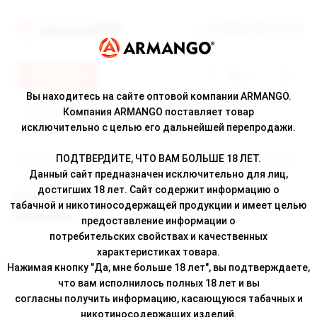
8 (800) 500-30-67
Меню
Вход
Вы находитесь на сайте оптовой компании ARMANGO.
Компания ARMANGO поставляет товар
исключительно с целью его дальнейшей перепродажи.
ПОДТВЕРДИТЕ, ЧТО ВАМ БОЛЬШЕ 18 ЛЕТ.
Главная
/
Каталог
/ Одноразовая ЭС QAMI SAN 2500 Розовый Лимонад
Данный сайт предназначен исключительно для лиц,
достигших 18 лет. Сайт содержит информацию о
Одноразовая ЭС QAMI SAN 2500 Розовый
табачной и никотиносодержащей продукции и имеет целью
Лимонад
предоставление информации о
потребительских свойствах и качественных
характеристиках товара.
Нажимая кнопку "Да, мне больше 18 лет", вы подтверждаете,
что вам исполнилось полных 18 лет и вы
согласны получить информацию, касающуюся табачных и
никотиносодержащих изделий.