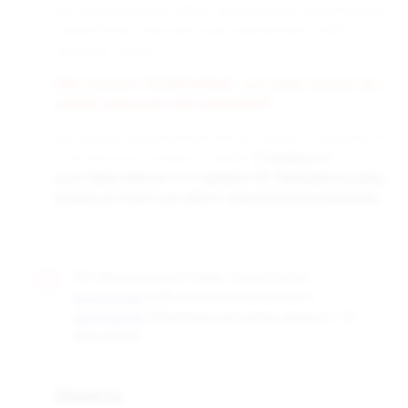
Доставка заказанных Вами товаров осуществляется во все
города России транспортными компаниями «СДЭК» и
«Деловые линии».
При заказе от 50 000 рублей - доставка за наш счёт,
любой транспортной компанией!!!
Доставка до терминала бесплатная. Заказы отправляются
с центрального склада в г. Самара.
Стоимость
доставки зависит от тарифов ТК. Примерные цены
можно уточнить на сайте транспортной компании.
Оптовые цены доступны только после
, либо после согласования с
регистрации
. Минимальная сумма заказа от 10
менеджером
000 рублей.
Оплата