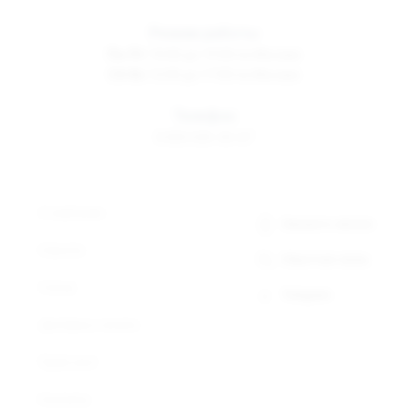
Режим работы
Пн-Пт
10:00 до 19:00 по Москве
Сб-Вс
12:00 до 17:00 по Москве
Телефон
8 800 500-30-67
О компании
Заказать звонок
Новости
Обратная связь
Статьи
Telegram
Доставка и оплата
Прайс-лист
Контакты