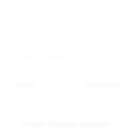
Оптовая компания Арманго работает только с
юридическими лицами и индивидуальными
предпринимателями. Оплата производится только
безналичным способом, по счёту выставленному нашим
оптовым менеджером.
Связаться с менеджером
Описание
Характеристики
С этим товаром покупают