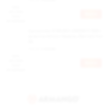
Наличие:
в наличии
Цена
доступна
Войти
после
авторизации
Одноразовая ЭС BRUSKO LONGPARTY 9000 с
ароматом яблока с бананом, 20мг/см3, 9 мл
(М)
Наличие:
в наличии
Цена
доступна
Войти
после
авторизации