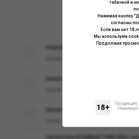
табачной и н
по
Нажимая кнопку "Д
согласны по
Если вам нет 18 
Мы используем cook
Продолжая просмотр
ОСДН WAKA SOFIT 1000 Алоэ-Виноград
Наличие:
Нет
Одноразовая ЭС QAMI SAN 2500 Мята
Наличие:
Нет
Продукция,
18+
Нажимая н
Одноразовая ЭС ZEPHYR Typhoon 4000, Guava 
Наличие:
Нет
Одноразовая ЭС DABBLER TURBO 8500 с аром