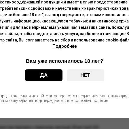
икотиносодержащей продукции и имеет целью предоставление
требительских свойствах и качественных характеристиках това
а, мне больше 18 лет", вы подтверждаете, что вам исполнилось 
С этим товаром покупают
лучить информацию, касающуюся табачных и никотиносодержа
лет или для вас неприемлема указанная тематика сайта, пожалуйс
ie-файлы, чтобы предоставлять услуги, наиболее отвечающие 
 сайта, Вы соглашаетесь на сбор и использование cookie-файл
Подробнее
Цен
после а
Вам уже исполнилось 18 лет?
ДА
НЕТ
Цен
после а
 представленная на сайте armango.com предназначена только для л
а кнопку «да» вы подтверждаете свое совершеннолетие
Kiwi, 19 мг/см3, 12 мл (М)
Цен
после а
атом персика с лимоном, кислый, 20 мг/см3, 8,5