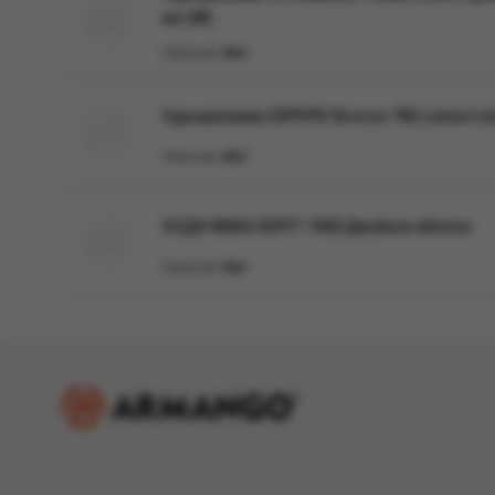
мл (М)
Наличие:
Нет
Одноразовая ZEPHYR Sirocco 700, Lemon Li
Наличие:
Нет
ОСДН WAKA SOFIT 1000 Двойное яблоко
Наличие:
Нет