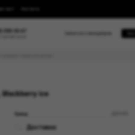
йс-лист
Контакты
0) 500-30-67
Связаться с менеджером
Быс
 горячей линии
Blackberry ice
Бренд
ZEPHYR
Доставка