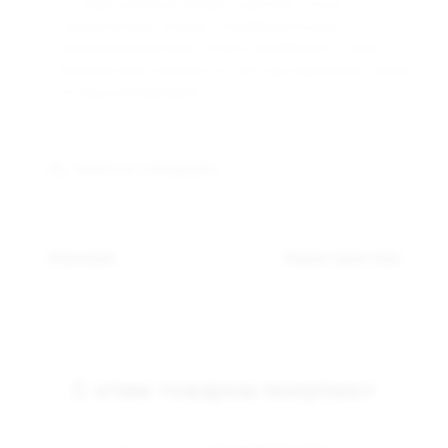
Оптовая компания Арманго работает только с
юридическими лицами и индивидуальными
предпринимателями. Оплата производится только
безналичным способом, по счёту выставленному нашим
оптовым менеджером.
Связаться с менеджером
Описание
Характеристики
С этим товаром покупают