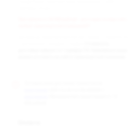
города России транспортными компаниями «СДЭК» и
«Деловые линии».
При заказе от 50 000 рублей - доставка за наш счёт,
любой транспортной компанией!!!
Доставка до терминала бесплатная. Заказы отправляются
с центрального склада в г. Самара.
Стоимость
доставки зависит от тарифов ТК. Примерные цены
можно уточнить на сайте транспортной компании.
Оптовые цены доступны только после
, либо после согласования с
регистрации
. Минимальная сумма заказа от 10
менеджером
000 рублей.
Оплата