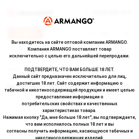
8 (800) 500-30-67
Меню
Вход
Вы находитесь на сайте оптовой компании ARMANGO.
Компания ARMANGO поставляет товар
исключительно с целью его дальнейшей перепродажи.
ПОДТВЕРДИТЕ, ЧТО ВАМ БОЛЬШЕ 18 ЛЕТ.
Главная
/
Каталог
/ Одноразовая ZEPHYR Sirocco 700, Lemon Lime
Данный сайт предназначен исключительно для лиц,
достигших 18 лет. Сайт содержит информацию о
Одноразовая ZEPHYR Sirocco 700, Lemon Lime
табачной и никотиносодержащей продукции и имеет целью
предоставление информации о
потребительских свойствах и качественных
характеристиках товара.
Нажимая кнопку "Да, мне больше 18 лет", вы подтверждаете,
что вам исполнилось полных 18 лет и вы
согласны получить информацию, касающуюся табачных и
никотиносодержащих изделий.