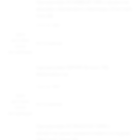
Одноразовая ЭС DABBLER 1500 с ароматом
вишнёво-персикового лимонада, 20 мг/см3,
3 мл (М)
Наличие:
Нет
Цена
доступна
Нет в наличии
после
авторизации
Одноразовая ZEPHYR Sirocco 700,
Watermelon Ice
Наличие:
Нет
Цена
доступна
Нет в наличии
после
авторизации
Одноразовая ЭС SKALA ICE 12000 с
ароматом дыни, ананаса и манго со льдом,
20мг/см3, 12 мл (М)