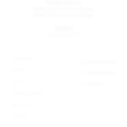
Режим работы
Пн-Пт
10:00 до 19:00 по Москве
Сб-Вс
12:00 до 17:00 по Москве
Телефон
8 800 500-30-67
О компании
Заказать звонок
Новости
Обратная связь
Статьи
Telegram
Доставка и оплата
Прайс-лист
Контакты