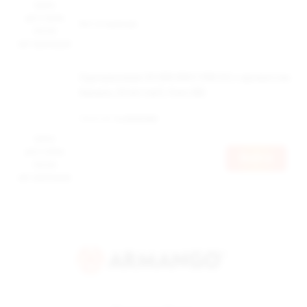
Цена
доступна
Нет в наличии
после
авторизации
Одноразовая ЭС BRUSKO VINI X2 с ароматом
банана, 20 мг/см3, 4 мл (М)
Наличие:
в наличии
Цена
доступна
Войти
после
авторизации