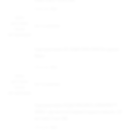
Наличие:
Нет
Цена
доступна
Нет в наличии
после
авторизации
Одноразовая ЭС QAMI SAN 2500 Ягодный
Микс
Наличие:
Нет
Цена
доступна
Нет в наличии
после
авторизации
Одноразовая ЭСДН BRUSKO LONGPARTY
5000 с ароматом мармеладных мишек, 20
мг/см3, 9 мл (М)
Наличие:
Нет