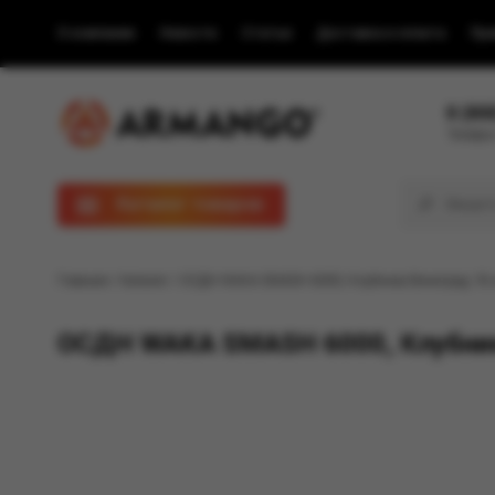
О компании
Новости
Статьи
Доставка и оплата
Пра
8 (80
Телефон
Каталог товаров
Главная
/
Каталог
/ ОСДН WAKA SMASH 6000, Клубника Виноград, 18 
ОСДН WAKA SMASH 6000, Клубник