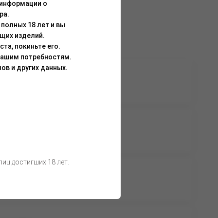
 информации о
ра.
полных 18 лет и вы
щих изделий.
та, покиньте его.
Вашим потребностям.
ов и других данных.
а доступна
Нет в наличии
вторизации
а доступна
Нет в наличии
вторизации
иц достигших 18 лет.
а доступна
Нет в наличии
вторизации