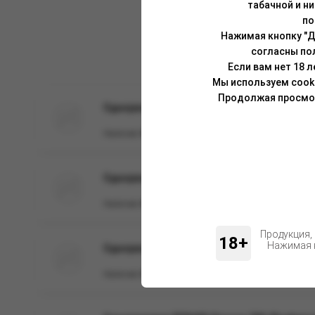
табачной и н
по
Нажимая кнопку "Д
согласны по
Если вам нет 18 
Мы используем cook
Продолжая просмотр
Одноразовая ЭС IZY NEXT 1500, Pineapple Ice
Наличие:
Нет
Одноразовая ЭС ZEPHYR Storm 1600, Green Ap
Наличие:
Нет
Продукция,
18+
Нажимая н
Одноразовая ЭС ZEPHYR Storm 1600, Strawbe
Наличие:
Нет