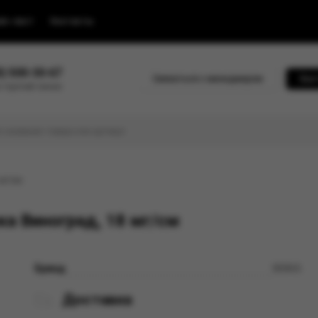
йс-лист
Контакты
0) 500-30-67
Связаться с менеджером
Быс
 горячей линии
мг/см
а Виноград, 18 мг/см
Бренд
WAKA
Доставка