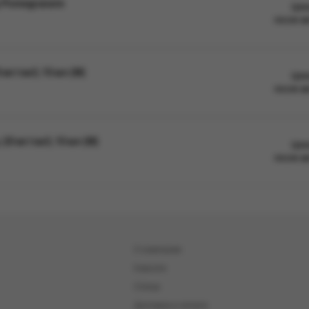
y Pomegranate
Цен
после а
 мг/см3, 10 мл (М)
Цен
после а
 20 мг/см3, 10 мл (М)
Цен
после а
О компании
Новости
Статьи
Доставка и оплата