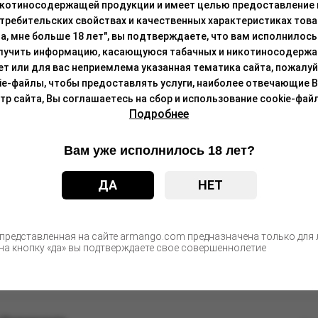
икотиносодержащей продукции и имеет целью предоставление
требительских свойствах и качественных характеристиках това
а, мне больше 18 лет", вы подтверждаете, что вам исполнилось 
С этим товаром покупают
лучить информацию, касающуюся табачных и никотиносодержа
лет или для вас неприемлема указанная тематика сайта, пожалуйс
ie-файлы, чтобы предоставлять услуги, наиболее отвечающие 
 сайта, Вы соглашаетесь на сбор и использование cookie-файл
, 20 мг/см3 (М)
Подробнее
Цен
после а
Вам уже исполнилось 18 лет?
ple Ice, 19 мг/см3, 5 мл (М)
ДА
НЕТ
Цен
после а
 представленная на сайте armango.com предназначена только для л
а кнопку «да» вы подтверждаете свое совершеннолетие
rry Apple Watermelon, 19 мг/см3, 5 мл (М)
Цен
после а