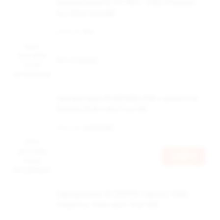
Одноразовая ЭС IZY NEXT 1500, Pineapple
Ice, 20 мг/см3 (М)
Наличие:
Нет
Цена
доступна
Нет в наличии
после
авторизации
Одноразовая ЭС BRUSKO VINI с ароматом
банана, 20 мг/см3, 2 мл (М)
Наличие:
в наличии
Цена
доступна
Войти
после
авторизации
Одноразовая ЭС ZEPHYR Typhoon 4000,
Grape Ice, 19 мг/см3, 12 мл (М)