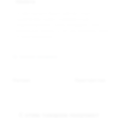
Оплата
Оптовая компания Арманго работает только с
юридическими лицами и индивидуальными
предпринимателями. Оплата производится только
безналичным способом, по счёту выставленному нашим
оптовым менеджером.
Связаться с менеджером
Описание
Характеристики
С этим товаром покупают