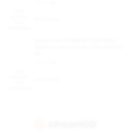
Наличие:
Нет
Цена
доступна
Нет в наличии
после
авторизации
Одноразовая ЭС DABBLER TURBO 8500 с
ароматом чая с лимоном, 20 мг/см3, 8,5 мл
(М)
Наличие:
Нет
Цена
доступна
Нет в наличии
после
авторизации