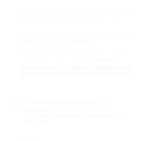
Доставка заказанных Вами товаров осуществляется во все
города России транспортными компаниями «СДЭК» и
«Деловые линии».
При заказе от 50 000 рублей - доставка за наш счёт,
любой транспортной компанией!!!
Доставка до терминала бесплатная. Заказы отправляются
с центрального склада в г. Самара.
Стоимость
доставки зависит от тарифов ТК. Примерные цены
можно уточнить на сайте транспортной компании.
Оптовые цены доступны только после
, либо после согласования с
регистрации
. Минимальная сумма заказа от 10
менеджером
000 рублей.