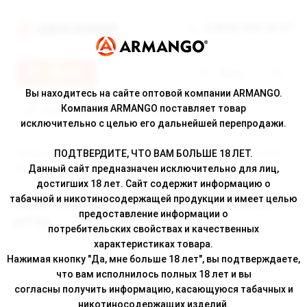
8 (800) 500-30-67
Меню
Вход
Вы находитесь на сайте оптовой компании ARMANGO.
Компания ARMANGO поставляет товар
исключительно с целью его дальнейшей перепродажи.
ПОДТВЕРДИТЕ, ЧТО ВАМ БОЛЬШЕ 18 ЛЕТ.
Главная
/
Каталог
/ ОСДН WAKA SMASH 6000, Яблочная волна, 18 мг/
см
Данный сайт предназначен исключительно для лиц,
достигших 18 лет. Сайт содержит информацию о
табачной и никотиносодержащей продукции и имеет целью
ОСДН WAKA SMASH 6000, Яблочная волна, 18
предоставление информации о
мг/см
потребительских свойствах и качественных
характеристиках товара.
Нажимая кнопку "Да, мне больше 18 лет", вы подтверждаете,
что вам исполнилось полных 18 лет и вы
согласны получить информацию, касающуюся табачных и
никотиносодержащих изделий.