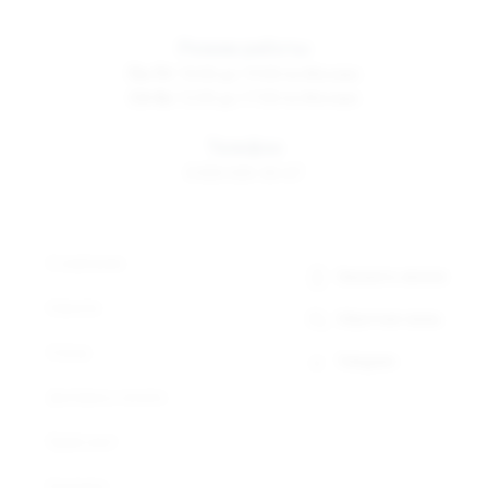
Режим работы
Пн-Пт
10:00 до 19:00 по Москве
Сб-Вс
12:00 до 17:00 по Москве
Телефон
8 800 500-30-67
О компании
Заказать звонок
Новости
Обратная связь
Статьи
Telegram
Доставка и оплата
Прайс-лист
Контакты