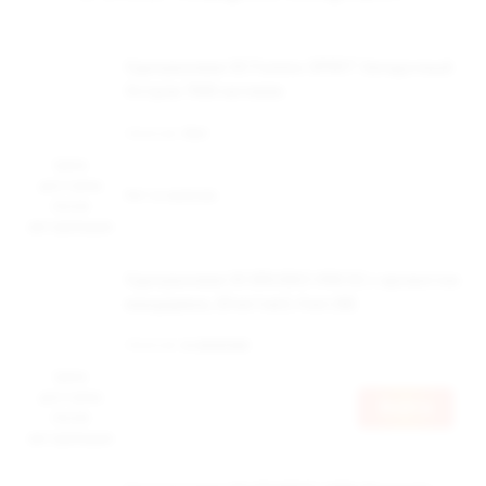
Одноразовая ЭС Fummo SPIRIT Загадочный
Остров 7000 затяжек
Наличие:
Нет
Цена
доступна
Нет в наличии
после
авторизации
Одноразовая ЭС BRUSKO VINI X2 с ароматом
мандарина, 20 мг/см3, 4 мл (М)
Наличие:
в наличии
Цена
доступна
Войти
после
авторизации