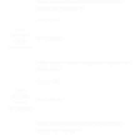
Табак жевательный MONSTER CHEWER с
ароматом "Малина" 9г
Наличие:
Нет
Цена
доступна
Нет в наличии
после
авторизации
Табак жевательный Swag (mini) с ароматом
"Дабл минт"
Наличие:
Нет
Цена
доступна
Нет в наличии
после
авторизации
Табак жевательный MONSTER CHEWER с
ароматом "Холод" 9г