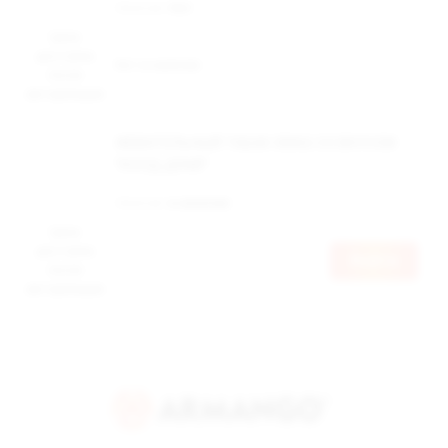
Наличие:
Нет
Цена
доступна
Нет в наличии
после
авторизации
ЖЕВАТЕЛЬНЫЙ ТАБАК SWAG СО ВКУСОМ
"КОЛД ДРАЙ"
Наличие:
в наличии
Цена
доступна
Войти
после
авторизации