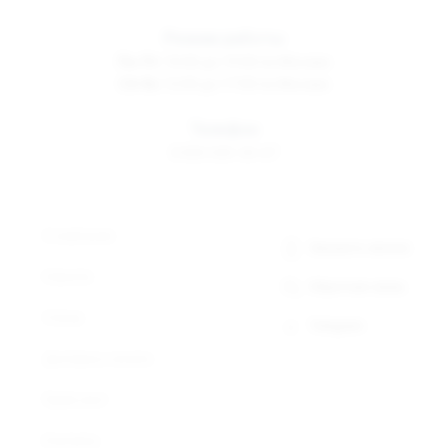
Режим работы
Пн-Пт
10:00 до 19:00 по Москве
Сб-Вс
12:00 до 17:00 по Москве
Телефон
8 800 500-30-67
О компании
Заказать звонок
Новости
Обратная связь
Статьи
Telegram
Доставка и оплата
Прайс-лист
Контакты