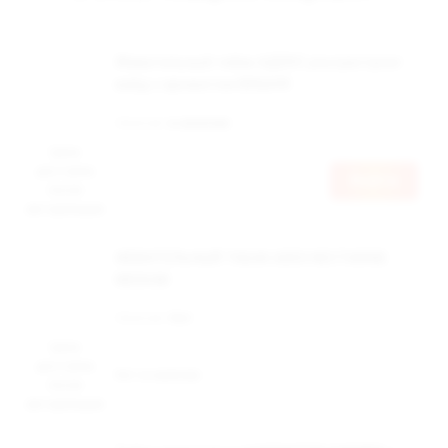
Жевательный табак АДЕКС ультрастронг
вайд с ароматом ВИШНЯ
Наличие:
в наличии
Цена
доступна
Войти
после
авторизации
ЖЕВАТЕЛЬНЫЙ ТАБАК ADEX NECTARINE
MEDIUM
Наличие:
Нет
Цена
доступна
Нет в наличии
после
авторизации