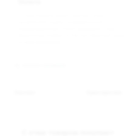
Оплата
Оптовая компания Арманго работает только с
юридическими лицами и индивидуальными
предпринимателями. Оплата производится только
безналичным способом, по счёту выставленному нашим
оптовым менеджером.
Связаться с менеджером
Описание
Характеристики
С этим товаром покупают