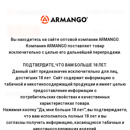
8 (800) 500-30-67
Меню
Вход
Вы находитесь на сайте оптовой компании ARMANGO.
Компания ARMANGO поставляет товар
исключительно с целью его дальнейшей перепродажи.
ПОДТВЕРДИТЕ, ЧТО ВАМ БОЛЬШЕ 18 ЛЕТ.
Главная
/
Каталог
/ Табак жевательный MONSTER CHEWER с ароматом
"Мята" 9г
Данный сайт предназначен исключительно для лиц,
достигших 18 лет. Сайт содержит информацию о
табачной и никотиносодержащей продукции и имеет целью
Табак жевательный MONSTER CHEWER с
предоставление информации о
ароматом "Мята" 9г
потребительских свойствах и качественных
характеристиках товара.
Нажимая кнопку "Да, мне больше 18 лет", вы подтверждаете,
что вам исполнилось полных 18 лет и вы
согласны получить информацию, касающуюся табачных и
никотиносодержащих изделий.