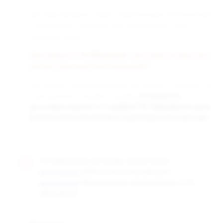
Доставка заказанных Вами товаров осуществляется во все
города России транспортными компаниями «СДЭК» и
«Деловые линии».
При заказе от 50 000 рублей - доставка за наш счёт,
любой транспортной компанией!!!
Доставка до терминала бесплатная. Заказы отправляются
с центрального склада в г. Самара.
Стоимость
доставки зависит от тарифов ТК. Примерные цены
можно уточнить на сайте транспортной компании.
Оптовые цены доступны только после
, либо после согласования с
регистрации
. Минимальная сумма заказа от 10
менеджером
000 рублей.