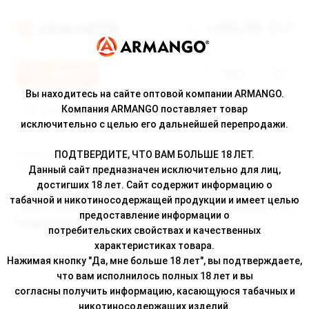
8 (800) 500-30-67
Меню
Вход
Вы находитесь на сайте оптовой компании ARMANGO.
Компания ARMANGO поставляет товар
исключительно с целью его дальнейшей перепродажи.
ПОДТВЕРДИТЕ, ЧТО ВАМ БОЛЬШЕ 18 ЛЕТ.
Главная
/
Каталог
/ Табак жевательный Skala medium с ароматом
"Перечная мята"
Данный сайт предназначен исключительно для лиц,
достигших 18 лет. Сайт содержит информацию о
табачной и никотиносодержащей продукции и имеет целью
Табак жевательный Skala medium с ароматом
предоставление информации о
"Перечная мята"
потребительских свойствах и качественных
характеристиках товара.
Нажимая кнопку "Да, мне больше 18 лет", вы подтверждаете,
что вам исполнилось полных 18 лет и вы
согласны получить информацию, касающуюся табачных и
никотиносодержащих изделий.