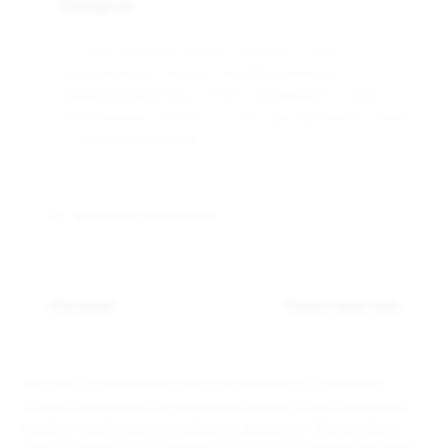
Оплата
Оптовая компания Арманго работает только с
юридическими лицами и индивидуальными
предпринимателями. Оплата производится только
безналичным способом, по счёту выставленному нашим
оптовым менеджером.
Связаться с менеджером
Описание
Характеристики
Абсолютно легальный продукт на рынке, который был
создан на вершине заснеженных пиков, чтобы порадовать
каждого приятным «холодком» в ароматах. Внутри пауча