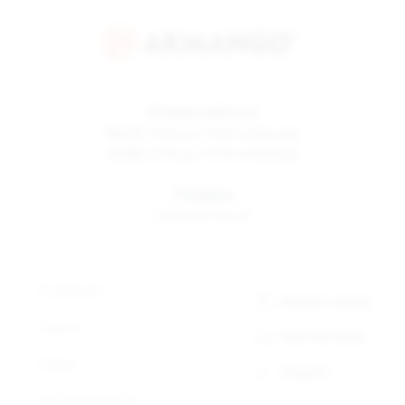
Режим работы
Пн-Пт
10:00 до 19:00 по Москве
Сб-Вс
12:00 до 17:00 по Москве
Телефон
8 800 500-30-67
О компании
Заказать звонок
Новости
Обратная связь
Статьи
Telegram
Доставка и оплата