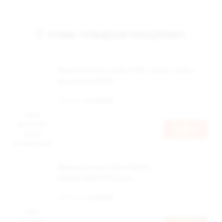
С этим товаром покупают
Жевательный табак ЭПОК стронг слим с
ароматом ФРИЗ
Наличие:
в наличии
Цена
доступна
Войти
после
авторизации
Жевательный табак АДЕКС
БАНАН+МЕНТОЛ клик
Наличие:
в наличии
Цена
доступна