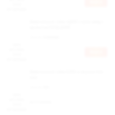
Войти
после
авторизации
Жевательный табак АДЕКС стронг вайд с
ароматом КОЛД ДРАЙ
Наличие:
в наличии
Цена
доступна
Войти
после
авторизации
Жевательный табак DZEN со вкусом Cola
Lime
Наличие:
Нет
Цена
доступна
Нет в наличии
после
авторизации