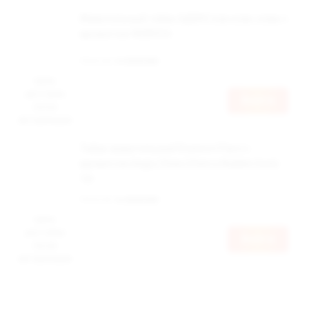
Жевательный табак АДЕКС изи клик слим с
ароматом ФЕЙХОА
Наличие:
в наличии
Цена
доступна
Войти
после
авторизации
Табак жевательный Drymost Flare с
ароматом Angry Chew (Cherry Bubble Gum)
12г
Наличие:
в наличии
Цена
доступна
Войти
после
авторизации