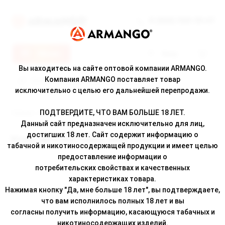
8 (800) 500-30-67
Меню
Вход
Вы находитесь на сайте оптовой компании ARMANGO.
Компания ARMANGO поставляет товар
исключительно с целью его дальнейшей перепродажи.
ПОДТВЕРДИТЕ, ЧТО ВАМ БОЛЬШЕ 18 ЛЕТ.
Главная
/
Каталог
/ Уголь "БРУСКО" 25мм, упак. 72шт
Данный сайт предназначен исключительно для лиц,
достигших 18 лет. Сайт содержит информацию о
Уголь "БРУСКО" 25мм, упак. 72шт
табачной и никотиносодержащей продукции и имеет целью
предоставление информации о
потребительских свойствах и качественных
характеристиках товара.
Нажимая кнопку "Да, мне больше 18 лет", вы подтверждаете,
что вам исполнилось полных 18 лет и вы
согласны получить информацию, касающуюся табачных и
никотиносодержащих изделий.