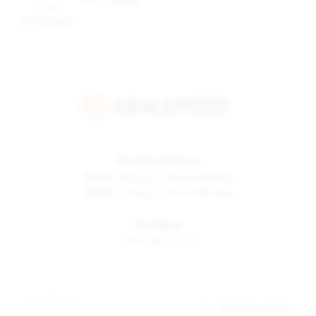
Нет в наличии
после
авторизации
Режим работы
Пн-Пт
10:00 до 19:00 по Москве
Сб-Вс
12:00 до 17:00 по Москве
Телефон
8 800 500-30-67
О компании
Заказать звонок