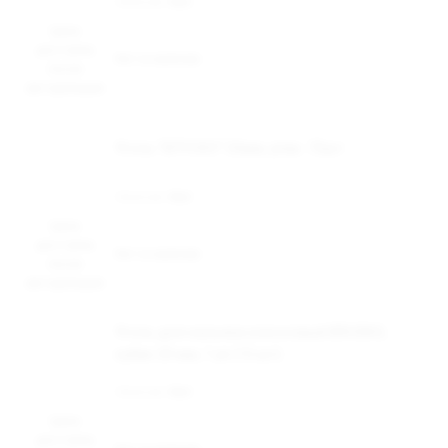
Наличие:
Нет
Цена
доступна
Нет в наличии
после
авторизации
Уголь "БРУСКО" 25мм, упак. 72шт
Наличие:
Нет
Цена
доступна
Нет в наличии
после
авторизации
Уголь для кальяна кокосовый BRUSKO,
кубик 25 мм, 1 уп (12 шт)
Наличие:
Нет
Цена
доступна