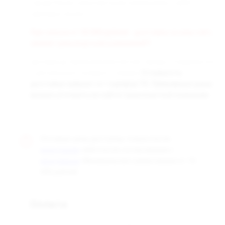
города России транспортными компаниями «СДЭК» и
«Деловые линии».
При заказе от 50 000 рублей - доставка за наш счёт,
любой транспортной компанией!!!
Доставка до терминала бесплатная. Заказы отправляются
с центрального склада в г. Самара.
Стоимость
доставки зависит от тарифов ТК. Примерные цены
можно уточнить на сайте транспортной компании.
Оптовые цены доступны только после
, либо после согласования с
регистрации
. Минимальная сумма заказа от 10
менеджером
000 рублей.
Оплата