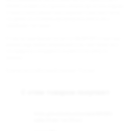
BRUSKO не имеет посторонних запахов при использовании,
а также отлично держит жар и выделяет очень мало пепла,
что делает его оптимальным выбором в работе как в
заведениях, так и дома.
К тому же, курительная сессия с углём BRUSKO станет ещё
длиннее, ведь любой натуральный уголь тлеет более часа,
что прекрасно сказывается на работоспособности
кальяна.
Количество углей в одной упаковке: 72 штуки.
С этим товаром покупают
Уголь для кальяна кокосовый BRUSKO,
кубик 25 мм, 1 уп (72 шт)