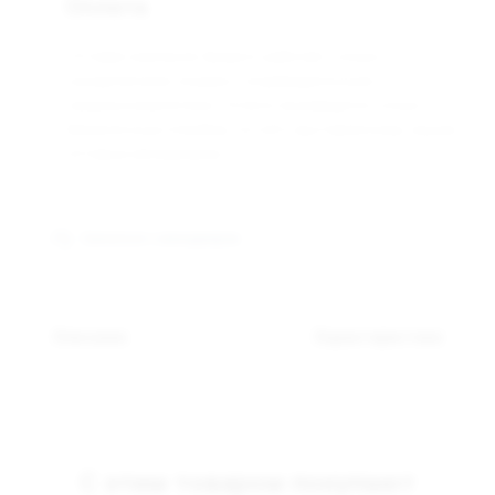
Оплата
Оптовая компания Арманго работает только с
юридическими лицами и индивидуальными
предпринимателями. Оплата производится только
безналичным способом, по счёту выставленному нашим
оптовым менеджером.
Связаться с менеджером
Описание
Характеристики
С этим товаром покупают