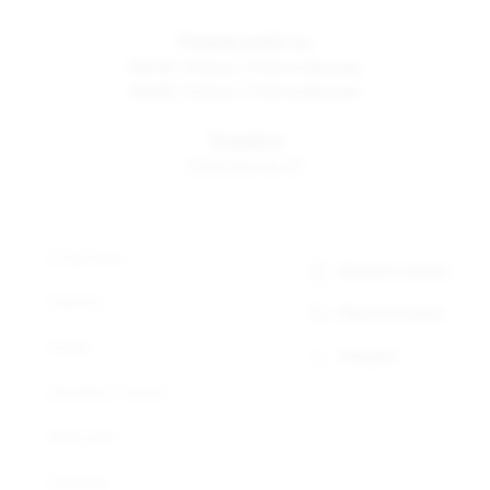
Режим работы
Пн-Пт
10:00 до 19:00 по Москве
Сб-Вс
12:00 до 17:00 по Москве
Телефон
8 800 500-30-67
О компании
Заказать звонок
Новости
Обратная связь
Статьи
Telegram
Доставка и оплата
Прайс-лист
Контакты