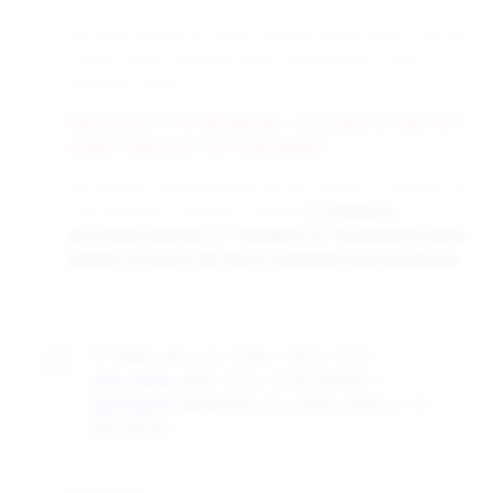
Доставка заказанных Вами товаров осуществляется во все
города России транспортными компаниями «СДЭК» и
«Деловые линии».
При заказе от 50 000 рублей - доставка за наш счёт,
любой транспортной компанией!!!
Доставка до терминала бесплатная. Заказы отправляются
с центрального склада в г. Самара.
Стоимость
доставки зависит от тарифов ТК. Примерные цены
можно уточнить на сайте транспортной компании.
Оптовые цены доступны только после
, либо после согласования с
регистрации
. Минимальная сумма заказа от 10
менеджером
000 рублей.