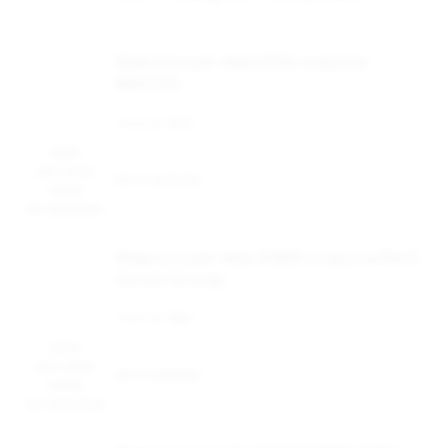
Жевательный табак DZEN со вкусом
MENTHOL
Наличие:
Нет
Цена
доступна
Нет в наличии
после
авторизации
Жевательный табак QUBBA со вкусом Black
Currant (strong)
Наличие:
Нет
Цена
доступна
Нет в наличии
после
авторизации