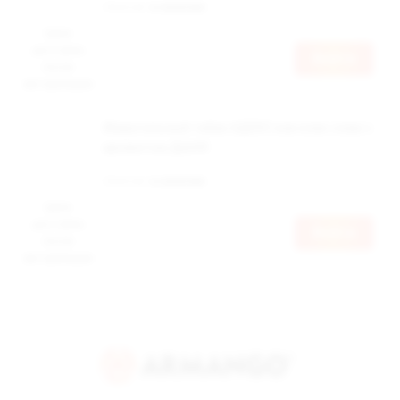
Наличие:
в наличии
Цена
доступна
Войти
после
авторизации
Жевательный табак АДЕКС изи клик слим с
ароматом ДЫНЯ
Наличие:
в наличии
Цена
доступна
Войти
после
авторизации