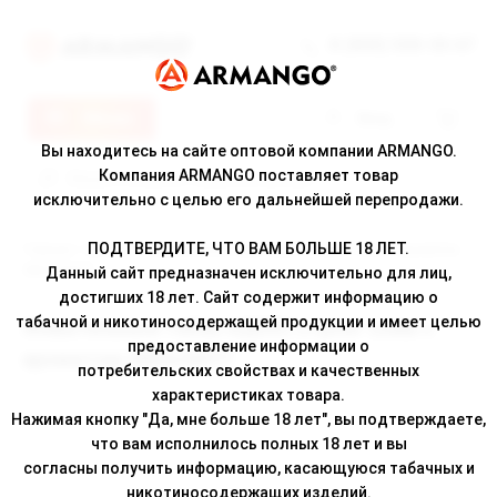
8 (800) 500-30-67
Меню
Вход
Вы находитесь на сайте оптовой компании ARMANGO.
Компания ARMANGO поставляет товар
исключительно с целью его дальнейшей перепродажи.
ПОДТВЕРДИТЕ, ЧТО ВАМ БОЛЬШЕ 18 ЛЕТ.
Главная
/
Каталог
/ Жевательный табак АДЕКС стронг слим с ароматом
ЭВКАЛИПТ
Данный сайт предназначен исключительно для лиц,
достигших 18 лет. Сайт содержит информацию о
табачной и никотиносодержащей продукции и имеет целью
Жевательный табак АДЕКС стронг слим с
предоставление информации о
ароматом ЭВКАЛИПТ
потребительских свойствах и качественных
характеристиках товара.
Нажимая кнопку "Да, мне больше 18 лет", вы подтверждаете,
что вам исполнилось полных 18 лет и вы
согласны получить информацию, касающуюся табачных и
никотиносодержащих изделий.