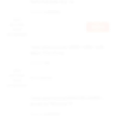
"АРКТИЧЕСКИЙ ЛЁД" 10г
Наличие:
в наличии
Цена
доступна
Войти
после
авторизации
Табак жевательный «ANGRY CHEW», SLIM,
Арбуз, 10 гр, strong
Наличие:
Нет
Цена
доступна
Нет в наличии
после
авторизации
Табак жевательный MONSTER CHEWER с
ароматом "Мелисса" 9г
Наличие:
в наличии