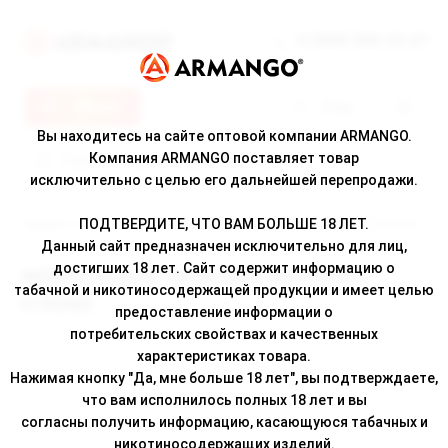
8 (800) 500-30-67
Меню
Вход
Вы находитесь на сайте оптовой компании ARMANGO.
Компания ARMANGO поставляет товар
исключительно с целью его дальнейшей перепродажи.
ПОДТВЕРДИТЕ, ЧТО ВАМ БОЛЬШЕ 18 ЛЕТ.
Главная
/
Каталог
/ ЖЕВАТЕЛЬНЫЙ ТАБАК ADEX RASPBERRY STRONG
Данный сайт предназначен исключительно для лиц,
достигших 18 лет. Сайт содержит информацию о
ЖЕВАТЕЛЬНЫЙ ТАБАК ADEX RASPBERRY
табачной и никотиносодержащей продукции и имеет целью
STRONG
предоставление информации о
потребительских свойствах и качественных
характеристиках товара.
Нажимая кнопку "Да, мне больше 18 лет", вы подтверждаете,
что вам исполнилось полных 18 лет и вы
согласны получить информацию, касающуюся табачных и
никотиносодержащих изделий.