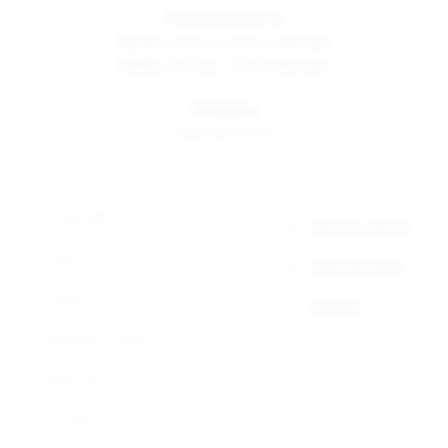
Режим работы
Пн-Пт
10:00 до 19:00 по Москве
Сб-Вс
12:00 до 17:00 по Москве
Телефон
8 800 500-30-67
О компании
Заказать звонок
Новости
Обратная связь
Статьи
Telegram
Доставка и оплата
Прайс-лист
Контакты