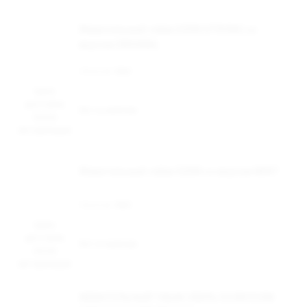
Жевательный табак DZEN STRONG со
вкусом ORIGINAL
Наличие:
Нет
Цена
доступна
Нет в наличии
после
авторизации
Жевательный табак DZEN со вкусом MINT
Наличие:
Нет
Цена
доступна
Нет в наличии
после
авторизации
ЖЕВАТЕЛЬНЫЙ ТАБАК ZВЕРЬ СО ВКУСОМ