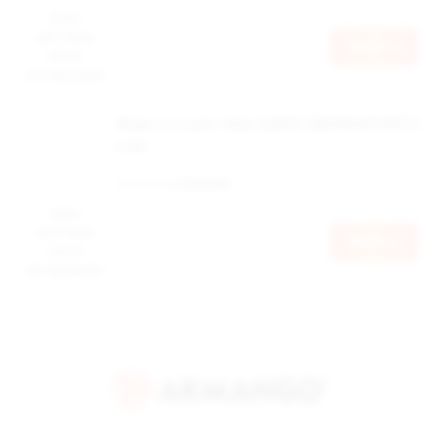
Цена
доступна
Войти
после
авторизации
Жевательный табак АДЕКС ДВОЙНАЯ МЯТА
клик
Наличие:
в наличии
Цена
доступна
Войти
после
авторизации