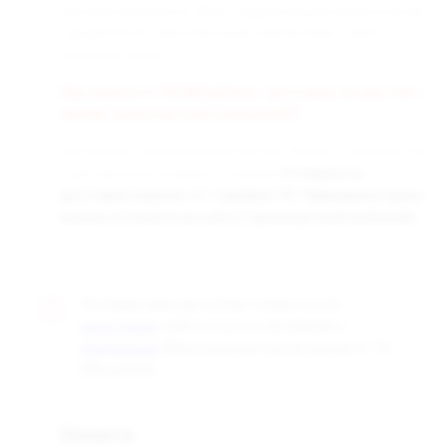
Доставка заказанных Вами товаров осуществляется во все
города России транспортными компаниями «СДЭК» и
«Деловые линии».
При заказе от 50 000 рублей - доставка за наш счёт,
любой транспортной компанией!!!
Доставка до терминала бесплатная. Заказы отправляются
с центрального склада в г. Самара.
Стоимость
доставки зависит от тарифов ТК. Примерные цены
можно уточнить на сайте транспортной компании.
Оптовые цены доступны только после
, либо после согласования с
регистрации
. Минимальная сумма заказа от 10
менеджером
000 рублей.
Оплата