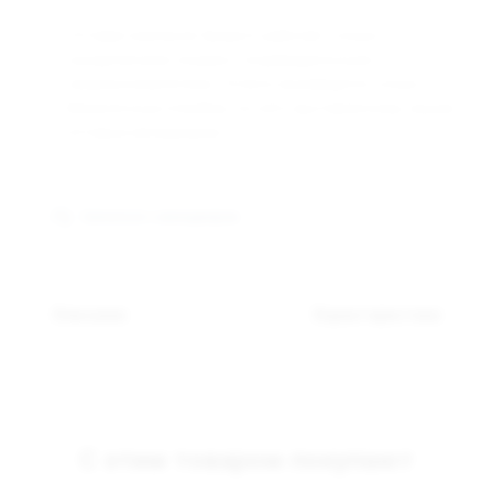
Оптовая компания Арманго работает только с
юридическими лицами и индивидуальными
предпринимателями. Оплата производится только
безналичным способом, по счёту выставленному нашим
оптовым менеджером.
Связаться с менеджером
Описание
Характеристики
С этим товаром покупают