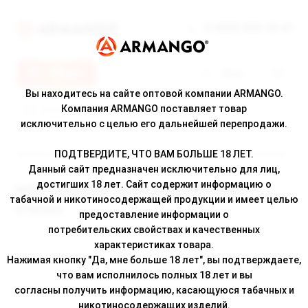
8 (800) 500-30-67
Меню
Вход
Вы находитесь на сайте оптовой компании ARMANGO.
Компания ARMANGO поставляет товар
исключительно с целью его дальнейшей перепродажи.
ПОДТВЕРДИТЕ, ЧТО ВАМ БОЛЬШЕ 18 ЛЕТ.
Главная
/
Каталог
/ ЖЕВАТЕЛЬНЫЙ ТАБАК ADEX SPEARMINT STRONG
Данный сайт предназначен исключительно для лиц,
достигших 18 лет. Сайт содержит информацию о
ЖЕВАТЕЛЬНЫЙ ТАБАК ADEX SPEARMINT
табачной и никотиносодержащей продукции и имеет целью
STRONG
предоставление информации о
потребительских свойствах и качественных
характеристиках товара.
Нажимая кнопку "Да, мне больше 18 лет", вы подтверждаете,
что вам исполнилось полных 18 лет и вы
согласны получить информацию, касающуюся табачных и
никотиносодержащих изделий.