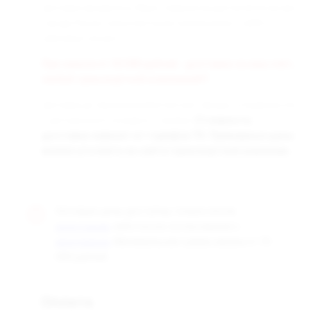
Доставка заказанных Вами товаров осуществляется во все
города России транспортными компаниями «СДЭК» и
«Деловые линии».
При заказе от 50 000 рублей - доставка за наш счёт,
любой транспортной компанией!!!
Доставка до терминала бесплатная. Заказы отправляются
с центрального склада в г. Самара.
Стоимость
доставки зависит от тарифов ТК. Примерные цены
можно уточнить на сайте транспортной компании.
Оптовые цены доступны только после
, либо после согласования с
регистрации
. Минимальная сумма заказа от 10
менеджером
000 рублей.
Оплата