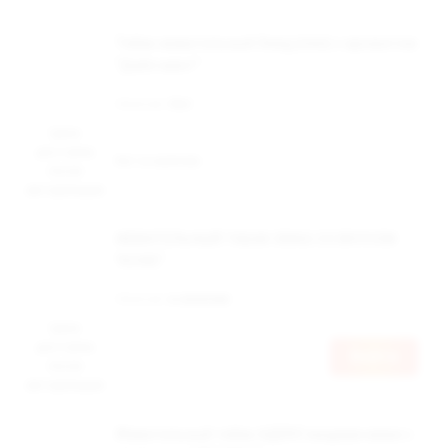
Табак жевательный Swag (mini) с ароматом
"Дабл минт"
Наличие:
Нет
Цена
доступна
Нет в наличии
после
авторизации
ЖЕВАТЕЛЬНЫЙ ТАБАК SWAG СО ВКУСОМ
"КОФЕ"
Наличие:
в наличии
Цена
доступна
Войти
после
авторизации
Жевательный табак АДЕКС медиум мини с