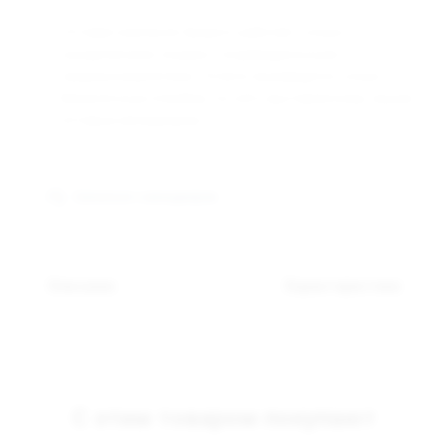
Оптовая компания Арманго работает только с
юридическими лицами и индивидуальными
предпринимателями. Оплата производится только
безналичным способом, по счёту выставленному нашим
оптовым менеджером.
Связаться с менеджером
Описание
Характеристики
С этим товаром покупают