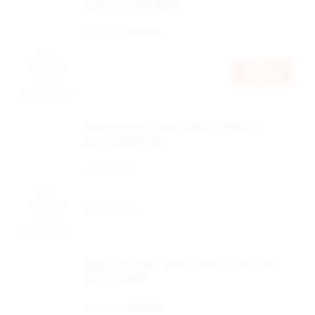
ароматом АЙС МИНТ
Наличие:
в наличии
Цена
доступна
Войти
после
авторизации
Жевательный табак DZEN STRONG со
вкусом MENTHOL
Наличие:
Нет
Цена
доступна
Нет в наличии
после
авторизации
ЖЕВАТЕЛЬНЫЙ ТАБАК SWAG СО ВКУСОМ
"КОЛД ДРАЙ"
Наличие:
в наличии