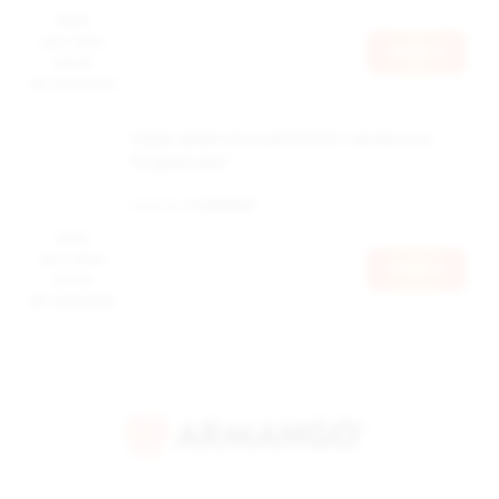
Цена
доступна
Войти
после
авторизации
Табак жевательный Attack с ароматом
"Original mint"
Наличие:
в наличии
Цена
доступна
Войти
после
авторизации