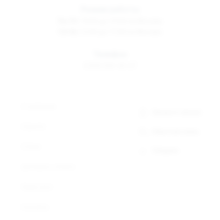
Режим работы
Пн-Пт
10:00 до 19:00 по Москве
Сб-Вс
12:00 до 17:00 по Москве
Телефон
8 800 500-30-67
О компании
Заказать звонок
Новости
Обратная связь
Статьи
Telegram
Доставка и оплата
Прайс-лист
Контакты