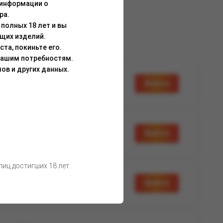
 информации о
ра.
полных 18 лет и вы
щих изделий.
та, покиньте его.
Вашим потребностям.
ов и других данных.
а доступна
Войти
вторизации
а доступна
Войти
вторизации
иц достигших 18 лет.
а доступна
Войти
вторизации