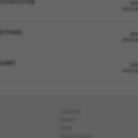
Currant (strong)
Цен
после а
ND STRONG
Цен
после а
ом MINT
Цен
после а
О компании
Новости
Статьи
Доставка и оплата