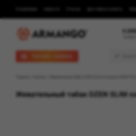
О компании
Новости
Статьи
Доставка и оплата
Пра
8 (80
Телефон
Каталог товаров
Главная
/
Каталог
/ Жевательный табак DZEN SLIM со вкусом MENTHO
Жевательный табак DZEN SLIM 