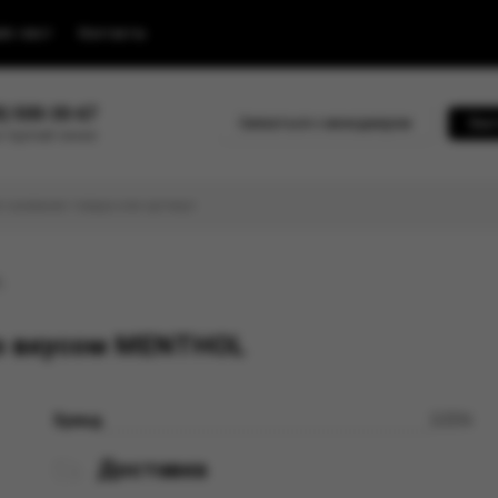
йс-лист
Контакты
0) 500-30-67
Связаться с менеджером
Быс
 горячей линии
L
со вкусом MENTHOL
Бренд
DZEN
Доставка