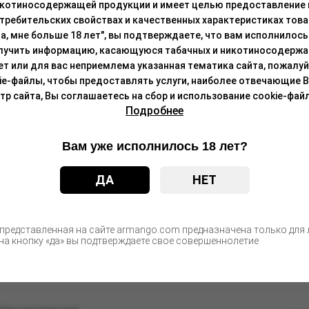
икотиносодержащей продукции и имеет целью предоставление
требительских свойствах и качественных характеристиках това
а, мне больше 18 лет", вы подтверждаете, что вам исполнилось 
С этим товаром покупают
лучить информацию, касающуюся табачных и никотиносодержа
лет или для вас неприемлема указанная тематика сайта, пожалуйс
ie-файлы, чтобы предоставлять услуги, наиболее отвечающие 
 сайта, Вы соглашаетесь на сбор и использование cookie-файл
 с ароматом ФЕЙХОА
Подробнее
Цен
после а
Вам уже исполнилось 18 лет?
ГОРНАЯ МЯТА" 3Г
ДА
НЕТ
Цен
после а
 представленная на сайте armango.com предназначена только для л
а кнопку «да» вы подтверждаете свое совершеннолетие
ИКИЕ ЯГОДЫ" 10г
Цен
после а