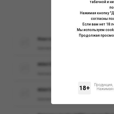
табачной и н
по
Нажимая кнопку "Д
согласны по
Если вам нет 18 
Мы используем cook
Продолжая просмотр
Жевательный табак АДЕКС изи клик слим
Наличие:
в наличии
ЖЕВАТЕЛЬНЫЙ ТАБАК ZВЕРЬ С АРОМАТОМ "
Наличие:
в наличии
Продукция,
18+
Нажимая н
ЖЕВАТЕЛЬНЫЙ ТАБАК ZВЕРЬ СО ВКУСОМ "Д
Наличие:
в наличии