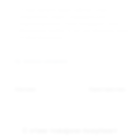
Оптовая компания Арманго работает только с
юридическими лицами и индивидуальными
предпринимателями. Оплата производится только
безналичным способом, по счёту выставленному нашим
оптовым менеджером.
Связаться с менеджером
Описание
Характеристики
С этим товаром покупают