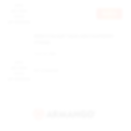
Цена
доступна
Войти
после
авторизации
ЖЕВАТЕЛЬНЫЙ ТАБАК ADEX RASPBERRY
STRONG
Наличие:
Нет
Цена
доступна
Нет в наличии
после
авторизации