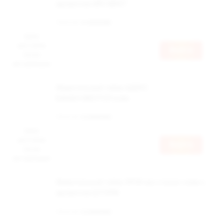
ароматом АЙС МИНТ
Наличие:
в наличии
Цена
доступна
Войти
после
авторизации
Жевательный табак АДЕКС
БАНАН+МЕНТОЛ клик
Наличие:
в наличии
Цена
доступна
Войти
после
авторизации
Жевательный табак ЭПОК икс стронг слим с
ароматом ШТОРМ
Наличие:
в наличии