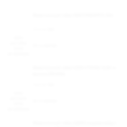
Жевательный табак ADEX PINEAPPLE Slim
Наличие:
Нет
Цена
доступна
Нет в наличии
после
авторизации
Жевательный табак DZEN STRONG SLIM со
вкусом ORIGINAL
Наличие:
Нет
Цена
доступна
Нет в наличии
после
авторизации
Жевательный табак АДЕКС медиум вайд с