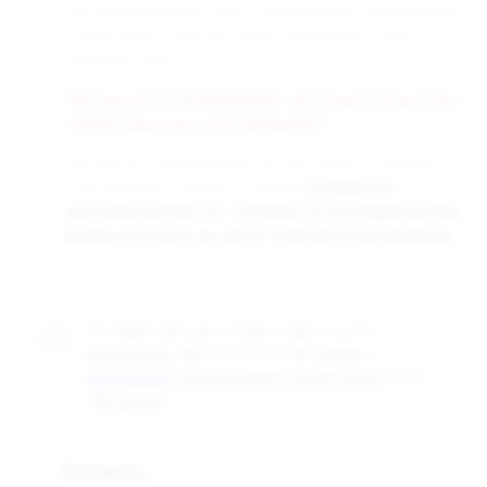
Доставка заказанных Вами товаров осуществляется во все
города России транспортными компаниями «СДЭК» и
«Деловые линии».
При заказе от 50 000 рублей - доставка за наш счёт,
любой транспортной компанией!!!
Доставка до терминала бесплатная. Заказы отправляются
с центрального склада в г. Самара.
Стоимость
доставки зависит от тарифов ТК. Примерные цены
можно уточнить на сайте транспортной компании.
Оптовые цены доступны только после
, либо после согласования с
регистрации
. Минимальная сумма заказа от 10
менеджером
000 рублей.
Оплата