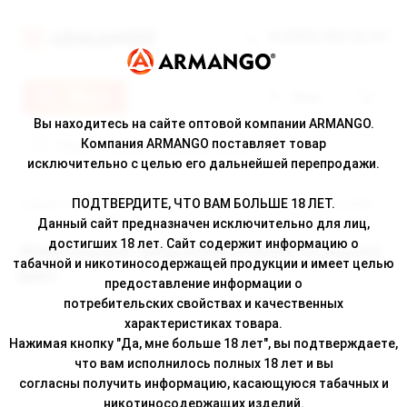
8 (800) 500-30-67
Меню
Вход
Вы находитесь на сайте оптовой компании ARMANGO.
Компания ARMANGO поставляет товар
исключительно с целью его дальнейшей перепродажи.
ПОДТВЕРДИТЕ, ЧТО ВАМ БОЛЬШЕ 18 ЛЕТ.
Главная
/
Каталог
/ Жевательный табак DZEN STRONG со вкусом MINT
Данный сайт предназначен исключительно для лиц,
достигших 18 лет. Сайт содержит информацию о
Жевательный табак DZEN STRONG со вкусом
табачной и никотиносодержащей продукции и имеет целью
MINT
предоставление информации о
потребительских свойствах и качественных
характеристиках товара.
Нажимая кнопку "Да, мне больше 18 лет", вы подтверждаете,
что вам исполнилось полных 18 лет и вы
согласны получить информацию, касающуюся табачных и
никотиносодержащих изделий.