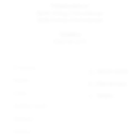
Режим работы
Пн-Пт
10:00 до 19:00 по Москве
Сб-Вс
12:00 до 17:00 по Москве
Телефон
8 800 500-30-67
О компании
Заказать звонок
Новости
Обратная связь
Статьи
Telegram
Доставка и оплата
Прайс-лист
Контакты