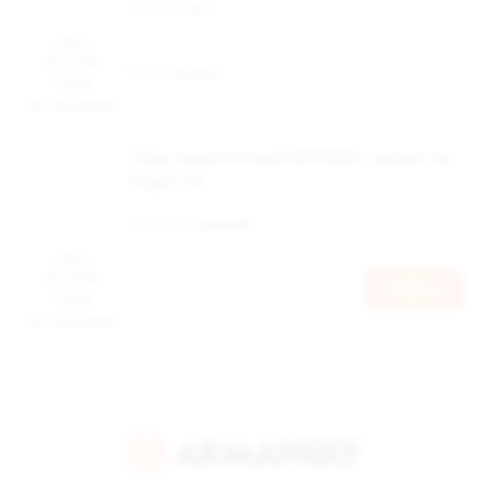
Наличие:
Нет
Цена
доступна
Нет в наличии
после
авторизации
Табак жевательный HAPPMAN с ароматом
"Кофе" 10г
Наличие:
в наличии
Цена
доступна
Войти
после
авторизации