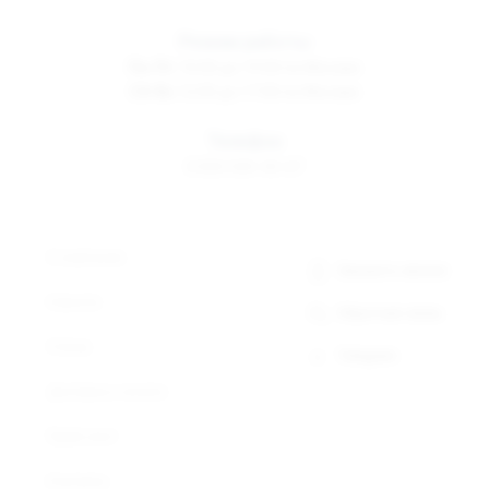
Режим работы
Пн-Пт
10:00 до 19:00 по Москве
Сб-Вс
12:00 до 17:00 по Москве
Телефон
8 800 500-30-67
О компании
Заказать звонок
Новости
Обратная связь
Статьи
Telegram
Доставка и оплата
Прайс-лист
Контакты