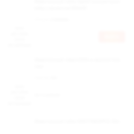
Жевательный табак АДЕКС ультрастронг
вайд с ароматом ВИШНЯ
Наличие:
в наличии
Цена
доступна
Войти
после
авторизации
Жевательный табак DZEN со вкусом Cola
Lime
Наличие:
Нет
Цена
доступна
Нет в наличии
после
авторизации
Жевательный табак ADEX PINEAPPLE Slim