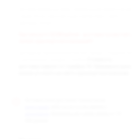
Доставка заказанных Вами товаров осуществляется во все
города России транспортными компаниями «СДЭК» и
«Деловые линии».
При заказе от 50 000 рублей - доставка за наш счёт,
любой транспортной компанией!!!
Доставка до терминала бесплатная. Заказы отправляются
с центрального склада в г. Самара.
Стоимость
доставки зависит от тарифов ТК. Примерные цены
можно уточнить на сайте транспортной компании.
Оптовые цены доступны только после
, либо после согласования с
регистрации
. Минимальная сумма заказа от 10
менеджером
000 рублей.