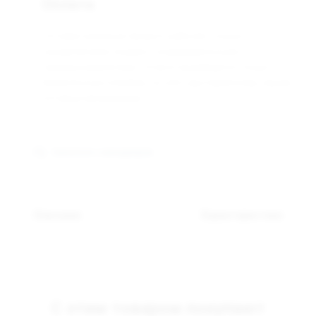
Оплата
Оптовая компания Арманго работает только с
юридическими лицами и индивидуальными
предпринимателями. Оплата производится только
безналичным способом, по счёту выставленному нашим
оптовым менеджером.
Связаться с менеджером
Описание
Характеристики
С этим товаром покупают