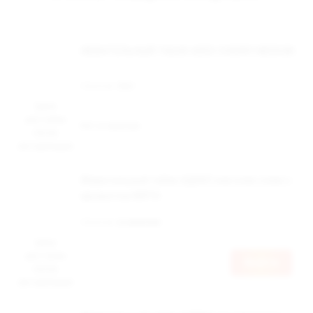
ЖЕВАТЕЛЬНЫЙ ТАБАК ADEX CHERRY MEDIUM
Наличие:
Нет
Цена
доступна
Нет в наличии
после
авторизации
Жевательный табак АДЕКС изи клик слим с
ароматом МЯТА
Наличие:
в наличии
Цена
доступна
Войти
после
авторизации