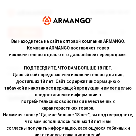
8 (800) 500-30-67
Меню
Вход
Вы находитесь на сайте оптовой компании ARMANGO.
Компания ARMANGO поставляет товар
исключительно с целью его дальнейшей перепродажи.
ПОДТВЕРДИТЕ, ЧТО ВАМ БОЛЬШЕ 18 ЛЕТ.
Главная
/
Каталог
/ ЖЕВАТЕЛЬНЫЙ ТАБАК ZВЕРЬ С АРОМАТОМ
"ДИКИЕ ЯГОДЫ" 3Г
Данный сайт предназначен исключительно для лиц,
достигших 18 лет. Сайт содержит информацию о
табачной и никотиносодержащей продукции и имеет целью
ЖЕВАТЕЛЬНЫЙ ТАБАК ZВЕРЬ С АРОМАТОМ
предоставление информации о
"ДИКИЕ ЯГОДЫ" 3Г
потребительских свойствах и качественных
характеристиках товара.
Нажимая кнопку "Да, мне больше 18 лет", вы подтверждаете,
что вам исполнилось полных 18 лет и вы
согласны получить информацию, касающуюся табачных и
никотиносодержащих изделий.