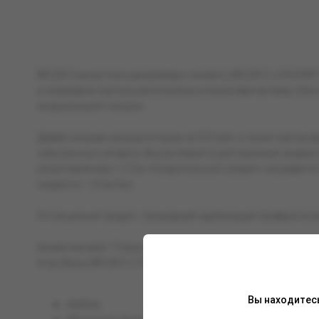
BRUSKO выпустили одноразовую сигарету BRUSKO LONGPARTY 9
а посередине корпуса расположена силиконовая вставка, благо
не выскользнет из руки.
Девайс оснащен аккумулятором на 550 мАч, а также портом з
электронную сигарету. Внутри ёмкости для хранения жидкост
сопротивлением 1,0 Ом. Испарительный элемент нагревается
жидкости – 20 мг/мл.
Это акцизный продукт, прошедший надлежащие проверки в си
Ароматика всех 10 вкусов линейки – это летнее настроение,
ягод. Вкусы BRUSKO LONGPARTY 9000:
Вы находитес
«Арбуз»;