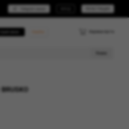
Telegram канал
ВХОД
РЕГИСТРАЦИЯ
Корзина пуста
трый заказ
Кешбэк
Поиск
т BRUSKO