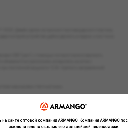
000. Девайс сделан из прочного противоударного пластика,
даря которой устройство удобно держать в ладони, и оно точно
арядки USB Type-C, с помощью которого можно заряжать
и объёмом 9 мл расположен испаритель на сетке с
 при постоянной мощности 12 Вт. Крепость заправленной
стеме маркировки «Честный знак».
 разбавленное свежестью и сочностью аппетитных фруктов и
ь на сайте оптовой компании ARMANGO. Компания ARMANGO пос
исключительно с целью его дальнейшей перепродажи.