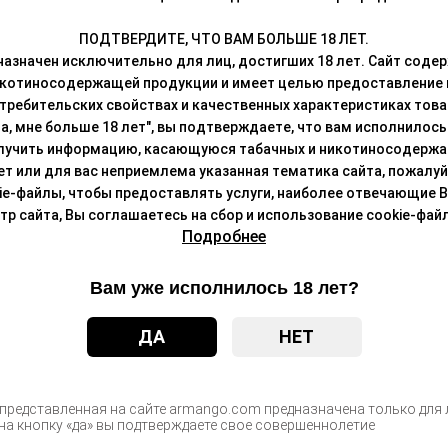
ПОДТВЕРДИТЕ, ЧТО ВАМ БОЛЬШЕ 18 ЛЕТ.
азначен исключительно для лиц, достигших 18 лет. Сайт сод
икотиносодержащей продукции и имеет целью предоставление
требительских свойствах и качественных характеристиках това
а, мне больше 18 лет", вы подтверждаете, что вам исполнилось 
лучить информацию, касающуюся табачных и никотиносодержа
лет или для вас неприемлема указанная тематика сайта, пожалуйс
ie-файлы, чтобы предоставлять услуги, наиболее отвечающие 
 сайта, Вы соглашаетесь на сбор и использование cookie-файл
Подробнее
да!
Вам уже исполнилось 18 лет?
ДА
НЕТ
ароматом арбуза, 20мг/см3, 9 мл (М)
Цен
после а
 представленная на сайте armango.com предназначена только для л
а кнопку «да» вы подтверждаете свое совершеннолетие