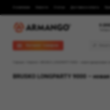
О компании
Новости
Статьи
Доставка и оплата
Пра
8 (80
Телефон
Каталог товаров
Главная
/
Новости
/ BRUSKO LONGPARTY 9000 – новая одноразовая эл
BRUSKO LONGPARTY 9000 – новая 