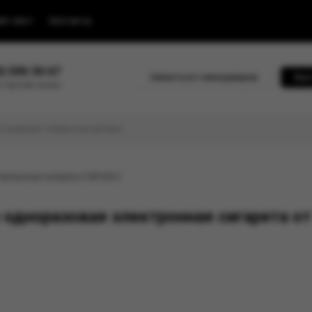
йс-лист
Контакты
0) 500-30-67
Связаться с менеджером
Быс
 горячей линии
ектронная сигарета от BRUSKO
одноразовая электронная сигарета о