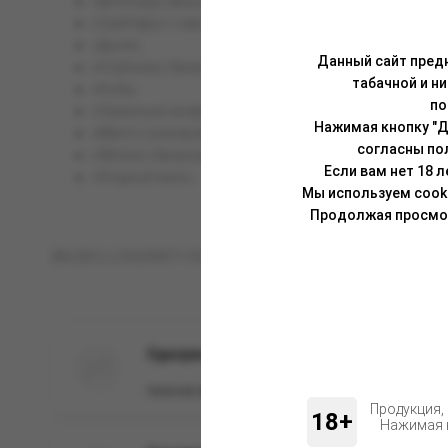
«Виноград с вишней»;
«Грейпфрут с малиной»;
«Дыня»;
Данный сайт предн
«Клубника с бананом»;
табачной и н
«Кола»;
по
«Лимонные конфеты»;
Нажимая кнопку "Д
«Манго с ананасом»;
согласны по
«Яблоко с бананом»;
Если вам нет 18 
«Ягодный микс».
Мы используем cook
Продолжая просмотр
BRUSKO LONGPARTY 9000 – яркий вкус лета в любое время го
Одноразовая ЭС BRUSKO LONGPARTY 9000 с 
Наличие:
в наличии
Продукция,
18+
Нажимая н