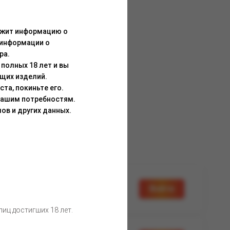
ержит информацию о
 информации о
ра.
полных 18 лет и вы
щих изделий.
та, покиньте его.
Вашим потребностям.
ов и других данных.
а доступна
Войти
вторизации
иц достигших 18 лет.