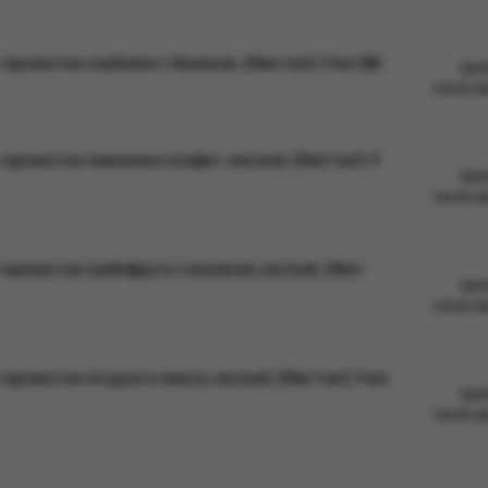
ароматом клубники с бананом, 20мг/см3, 9 мл (М)
Цен
после а
 ароматом лимонных конфет, кислый, 20мг/см3, 9
Цен
после а
ароматом грейпфрута с малиной, кислый, 20мг/
Цен
после а
ароматом ягодного микса, кислый, 20мг/см3, 9 мл
Цен
после а