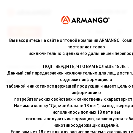
8 (800) 500-30-67
Меню
Вход
Вы находитесь на сайте оптовой компании ARMANGO. Ком
поставляет товар
исключительно с целью его дальнейшей перепро
ПОДТВЕРДИТЕ, ЧТО ВАМ БОЛЬШЕ 18 ЛЕТ.
Главная
/
Новости
/ BRUSKO Tobacco
Данный сайт предназначен исключительно для лиц, достигш
содержит информацию о
BRUSKO Tobacco
табачной и никотиносодержащей продукции и имеет целью
информации о
потребительских свойствах и качественных характерист
Нажимая кнопку "Да, мне больше 18 лет", вы подтвержда
исполнилось полных 18 лет и вы
согласны получить информацию, касающуюся таба
никотиносодержащих изделий.
Если вам нет 18 лет или для вас неприемлема указанная т