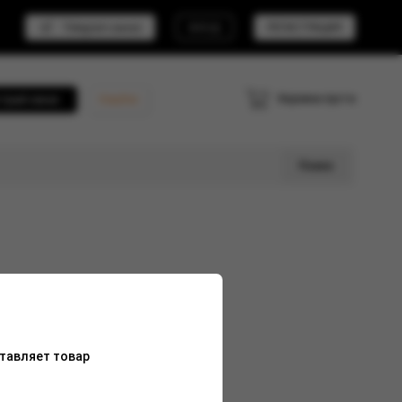
Telegram канал
ВХОД
РЕГИСТРАЦИЯ
Корзина пуста
трый заказ
Кешбэк
Поиск
тавляет товар