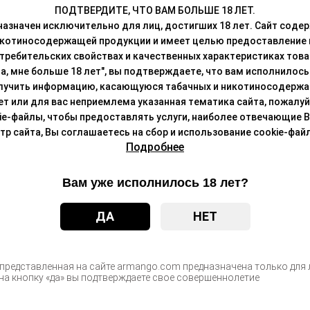
ПОДТВЕРДИТЕ, ЧТО ВАМ БОЛЬШЕ 18 ЛЕТ.
азначен исключительно для лиц, достигших 18 лет. Сайт сод
икотиносодержащей продукции и имеет целью предоставление
требительских свойствах и качественных характеристиках това
а, мне больше 18 лет", вы подтверждаете, что вам исполнилось 
лучить информацию, касающуюся табачных и никотиносодержа
лет или для вас неприемлема указанная тематика сайта, пожалуйс
ie-файлы, чтобы предоставлять услуги, наиболее отвечающие 
 сайта, Вы соглашаетесь на сбор и использование cookie-файл
Подробнее
Вам уже исполнилось 18 лет?
ДА
НЕТ
 представленная на сайте armango.com предназначена только для л
а кнопку «да» вы подтверждаете свое совершеннолетие