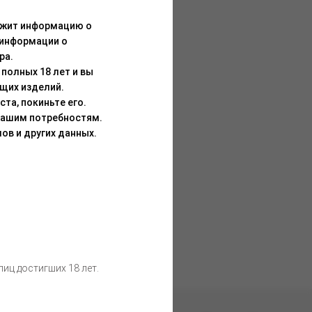
ержит информацию о
 информации о
ра.
полных 18 лет и вы
щих изделий.
та, покиньте его.
Вашим потребностям.
ов и других данных.
иц достигших 18 лет.