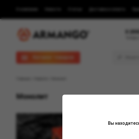
О компании
Новости
Статьи
Доставка и оплата
Пра
8 (80
Телефон
Каталог товаров
Главная
/
Новости
/ Монолит
Монолит
Вы находитес