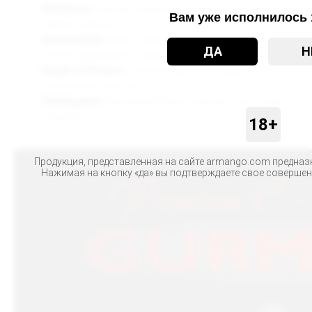
Red Queen
Нежный сливочный йогурт с кусочками
Вам уже исполнилось 
свежей клубники
Golden Apple
Аромат свежевыпеченного штруделя со
ДА
Н
вкусом карамельного яблока
Knight of Flovers
Сочетание вкусов из сладких
тропических фруктов
Old Kingdom
Нежнейший белый шоколад с хрустящим
покорном
18+
Продукция, представленная на сайте armango.com предназн
Нажимая на кнопку «да» вы подтверждаете свое соверше