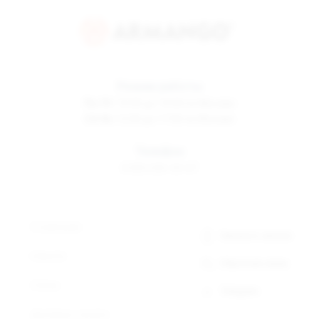
Режим работы
Пн-Пт
10:00 до 19:00 по Москве
Сб-Вс
12:00 до 17:00 по Москве
Телефон
8 800 500-30-67
О компании
Заказать звонок
Новости
Обратная связь
Статьи
Telegram
Доставка и оплата