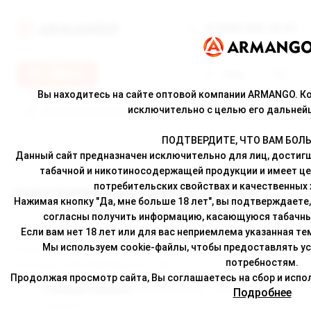
8 (800) 500-30-67
Меню
Вход
Вы находитесь на сайте оптовой компании ARMANGO. 
исключительно с целью его дальней
ПОДТВЕРДИТЕ, ЧТО ВАМ БОЛЬШ
Данный сайт предназначен исключительно для лиц, достигш
Главная
/
Новости
/ Новая премиальная жидкость GURMANI
табачной и никотиносодержащей продукции и имеет ц
потребительских свойствах и качественных 
Новая премиальная жидкость GURMANI
Нажимая кнопку "Да, мне больше 18 лет", вы подтверждаете,
согласны получить информацию, касающуюся табачны
Если вам нет 18 лет или для вас неприемлема указанная тем
Появилась в продаже премиум жидкость для электронных
Мы используем cookie-файлы, чтобы предоставлять у
сигарет GURMANI, в которую входят 5 уникальных вкусов, для
потребностям.
настоящих ценителей вкусного пара:
Продолжая просмотр сайта, Вы соглашаетесь на сбор и испол
The Royal Pleasure
Вишнёвый джем с ароматной
Подробнее
корицей