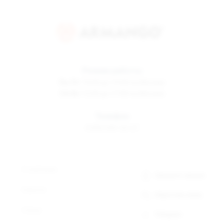
Режим работы
Пн-Пт
10:00 до 19:00 по Москве
Сб-Вс
12:00 до 17:00 по Москве
Телефон
8 800 500-30-67
О компании
Заказать звонок
Новости
Обратная связь
Статьи
Telegram