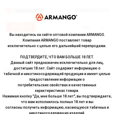
8 (800) 500-30-67
Меню
Вход
Вы находитесь на сайте оптовой компании ARMANGO.
Компания ARMANGO поставляет товар
исключительно с целью его дальнейшей перепродажи.
ПОДТВЕРДИТЕ, ЧТО ВАМ БОЛЬШЕ 18 ЛЕТ.
Главная
/
Новости
/ Новинка Dabbler Jet Pods!
Данный сайт предназначен исключительно для лиц,
достигших 18 лет. Сайт содержит информацию о
Новинка Dabbler Jet Pods!
табачной и никотиносодержащей продукции и имеет целью
предоставление информации о
потребительских свойствах и качественных
Встречайте новинку от Dabbler – предзаправленные картриджи
характеристиках товара.
Jet Pods, совместимые с JUUL.
Нажимая кнопку "Да, мне больше 18 лет", вы подтверждаете,
что вам исполнилось полных 18 лет и вы
Картриджей в упаковке: 1 шт
согласны получить информацию, касающуюся табачных и
Объем картриджа: 1 мл
никотиносодержащих изделий.