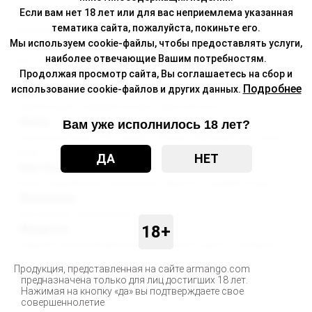
Если вам нет 18 лет или для вас неприемлема указанная
Картриджи заправлены в России жидкостями отечественного
тематика сайта, пожалуйста, покиньте его.
производства.
Мы используем cookie-файлы, чтобы предоставлять услуги,
Поставляются в ярких шоу-боксах и готовы к выкладке сразу
наиболее отвечающие Вашим потребностям.
при поступлении в магазин.
Продолжая просмотр сайта, Вы соглашаетесь на сбор и
Вкусы:
Подробнее
использование cookie-файлов и других данных.
- Mint
Освежающий сладковатый вкус перечной мяты
- Burley
Вам уже исполнилось 18 лет?
Классический вкус POD-систем. Темный табачный лист сорта
Burley.
ДА
НЕТ
- Kiwi-Strawberry
Кисло-сладкий микс тропического фрукта и садовой ягоды
- Watermelon
Прохладный сладкий арбуз
18+
- Mango Ice
Ставший классикой вейпинга вкус сочного манго с кулером
Продукция, представленная на сайте armango.com
предназначена только для лиц достигших 18 лет.
Нажимая на кнопку «да» вы подтверждаете свое
совершеннолетие