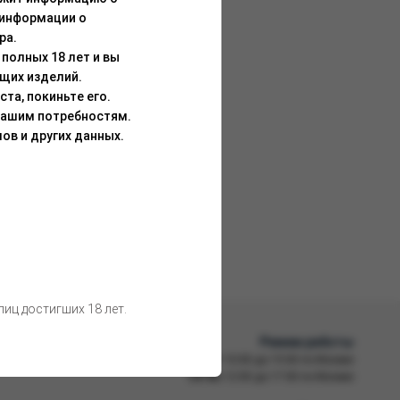
 информации о
ра.
полных 18 лет и вы
щих изделий.
та, покиньте его.
Вашим потребностям.
ов и других данных.
иц достигших 18 лет.
Режим работы
Пн-Пт
10:00 до 19:00 по Москве
Сб-Вс
12:00 до 17:00 по Москве