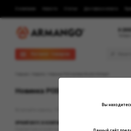
О компании
Новости
Статьи
Доставка и оплата
Пра
8 (80
Телефон
Каталог товаров
Главная
/
Новости
/ Новинка POD-система Brusko Minican!
Новинка POD-система Brusko Mini
Вы находитес
Встречайте новинку - POD-система Brusko Minican!
ЯРКИЙ ВКУС В КОМПАКТНОМ КОРПУСЕ
Компактное устройство с перезаправляемым картриджем обла
Данный сайт предн