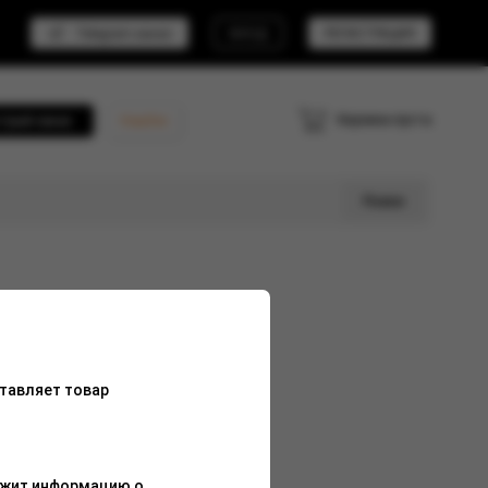
Telegram канал
ВХОД
РЕГИСТРАЦИЯ
Корзина пуста
трый заказ
Кешбэк
Поиск
тавляет товар
ержит информацию о