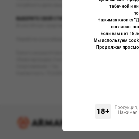
потребности даже самых искушенных, благодаря испарительн
табачной и н
по
ВЫБЕРИТЕ СВОЙ СТИЛЬ
Нажимая кнопку "Д
Brusko Minican представлен в пяти цветовых решениях - чёрн
согласны по
Если вам нет 18 
Разработан в коллаборации с компанией Aspire.
Мы используем cook
Продолжая просмотр
Ёмкость аккумулятора: 350 мАч.
Объём картриджа: 3 мл.
Сопротивление: 1 Ом.
Компактность: 73,5х28 мм.
Продукция,
18+
Нажимая н