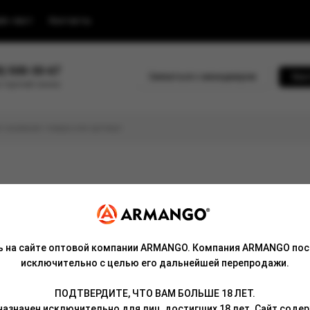
йс-лист
Контакты
0) 500-30-67
Связаться с менеджером
Быс
 горячей линии
can!
ь на сайте оптовой компании ARMANGO. Компания ARMANGO пос
исключительно с целью его дальнейшей перепродажи.
ПОДТВЕРДИТЕ, ЧТО ВАМ БОЛЬШЕ 18 ЛЕТ.
дает яркой вкусопередачей, которая способна удовлетворить
азначен исключительно для лиц, достигших 18 лет. Сайт сод