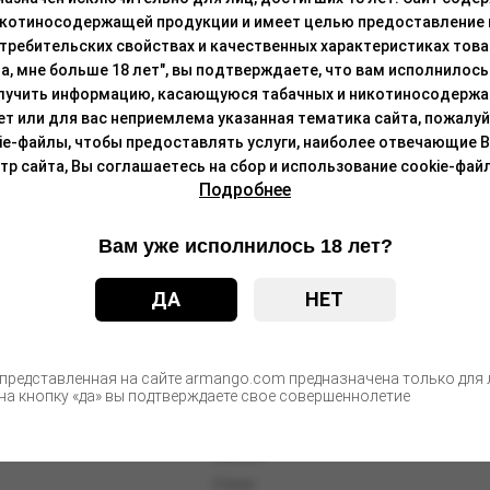
ому элементу на сетке.
икотиносодержащей продукции и имеет целью предоставление
требительских свойствах и качественных характеристиках това
а, мне больше 18 лет", вы подтверждаете, что вам исполнилось 
ый, синий, серый, оранжевый и белый.
лучить информацию, касающуюся табачных и никотиносодержа
лет или для вас неприемлема указанная тематика сайта, пожалуйс
ie-файлы, чтобы предоставлять услуги, наиболее отвечающие 
 сайта, Вы соглашаетесь на сбор и использование cookie-файл
Подробнее
Вам уже исполнилось 18 лет?
ДА
НЕТ
 представленная на сайте armango.com предназначена только для л
а кнопку «да» вы подтверждаете свое совершеннолетие
О компании
Новости
Статьи