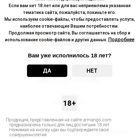
Если вам нет 18 лет или для вас неприемлема указанная
тематика сайта, пожалуйста, покиньте его.
Мы используем cookie-файлы, чтобы предоставлять услуги,
наиболее отвечающие Вашим потребностям.
Продолжая просмотр сайта, Вы соглашаетесь на сбор и
Подробнее
использование cookie-файлов и других данных.
Вам уже исполнилось 18 лет?
Режим работы
ДА
НЕТ
Пн-Пт
10:00 до 19:00 по Москве
Сб-Вс
12:00 до 17:00 по Москве
Телефон
18+
8 800 500-30-67
Продукция, представленная на сайте armango.com
предназначена только для лиц достигших 18 лет.
О компании
Нажимая на кнопку «да» вы подтверждаете свое
Заказать звонок
совершеннолетие