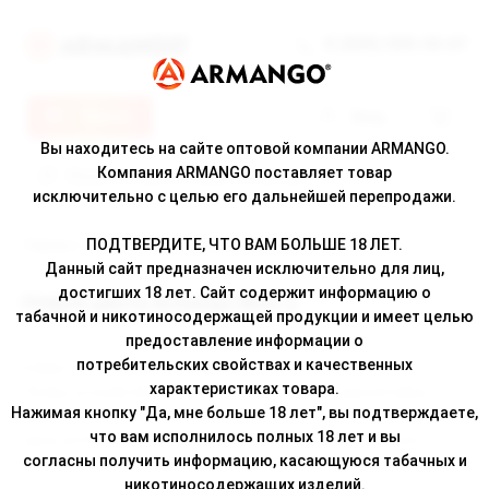
8 (800) 500-30-67
Меню
Вход
Вы находитесь на сайте оптовой компании ARMANGO.
Компания ARMANGO поставляет товар
исключительно с целью его дальнейшей перепродажи.
ПОДТВЕРДИТЕ, ЧТО ВАМ БОЛЬШЕ 18 ЛЕТ.
Главная
/
Новости
/ Новые цвета Armango Best 2
Данный сайт предназначен исключительно для лиц,
достигших 18 лет. Сайт содержит информацию о
Новые цвета Armango Best 2
табачной и никотиносодержащей продукции и имеет целью
предоставление информации о
потребительских свойствах и качественных
Новое поступление Armango Best 2!
характеристиках товара.
Теперь устройство доступно в 3 новых цветах: фиолетовом,
Нажимая кнопку "Да, мне больше 18 лет", вы подтверждаете,
красном и зелёном.
что вам исполнилось полных 18 лет и вы
Цена на Armango Best 2 снижены, все подробности можно
согласны получить информацию, касающуюся табачных и
уточнить у менеджера.
никотиносодержащих изделий.