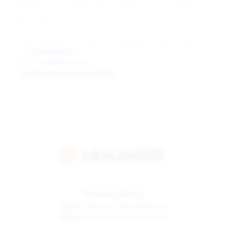
официальных дистрибьюторов, перечень которых указан на
сайте brusko.ru.
Если вы сомневаетесь в качестве продукции — обратитесь к нам!
E-mail:
opt@brusko.ru
Телефон:
8 800 500 30 67
VK:
,
BRUSKO VAPE
BRUSKO HOOKAH
Режим работы
Пн-Пт
10:00 до 19:00 по Москве
Сб-Вс
12:00 до 17:00 по Москве