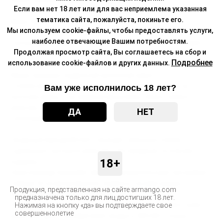
Если вам нет 18 лет или для вас неприемлема указанная
- плохое качество этикетки (печать низкого качества; отсутствие
тематика сайта, пожалуйста, покиньте его.
закруглённых краёв на этикетке; использование других
Мы используем cookie-файлы, чтобы предоставлять услуги,
шрифтов);
наиболее отвечающие Вашим потребностям.
- использование другой крышки (оригинальная крышка имеет
Продолжая просмотр сайта, Вы соглашаетесь на сбор и
углубления между рёбрами).
Подробнее
использование cookie-файлов и других данных.
Явные признаки поддельной кальянной смеси:
- плохое качество этикетки (отсутствие объёмного лака на
Вам уже исполнилось 18 лет?
логотипе сверху и на названии вкуса сбоку; печать низкого
качества; использование других шрифтов);
ДА
НЕТ
- использование другой упаковки.
Продукция бренда BRUSKO проходит несколько этапов
тщательного контроля качества и тестирования, в отличие от
18+
подделок.
Наша команда призывает вас быть внимательными при выборе
товаров. В случае выявления подобных случаев просим
Продукция, представленная на сайте armango.com
незамедлительно информировать нас.
предназначена только для лиц достигших 18 лет.
Обращайте внимание на качество товара, реализуемого ниже
Нажимая на кнопку «да» вы подтверждаете свое
совершеннолетие
рыночной цены. Приобретайте продукты BRUSKO только у