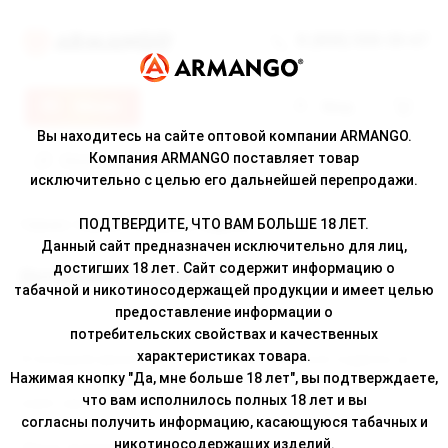
8 (800) 500-30-67
Меню
Вход
Вы находитесь на сайте оптовой компании ARMANGO.
Компания ARMANGO поставляет товар
исключительно с целью его дальнейшей перепродажи.
ПОДТВЕРДИТЕ, ЧТО ВАМ БОЛЬШЕ 18 ЛЕТ.
Главная
/
Новости
/ Осторожно, подделка!
Данный сайт предназначен исключительно для лиц,
достигших 18 лет. Сайт содержит информацию о
Осторожно, подделка!
табачной и никотиносодержащей продукции и имеет целью
предоставление информации о
потребительских свойствах и качественных
характеристиках товара.
В последнее время участились случаи появления подделок на
Нажимая кнопку "Да, мне больше 18 лет", вы подтверждаете,
продукцию бренда BRUSKO. При этом большинство из них
что вам исполнилось полных 18 лет и вы
имеет максимально схожий с оригиналом внешний вид.
согласны получить информацию, касающуюся табачных и
никотиносодержащих изделий.
Явные признаки поддельной жидкости: