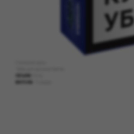
Снижение цены
Табак для кальяна Nakhla
ОБЪЕМ:
50 гр;
ВКУСОВ:
12 видов.