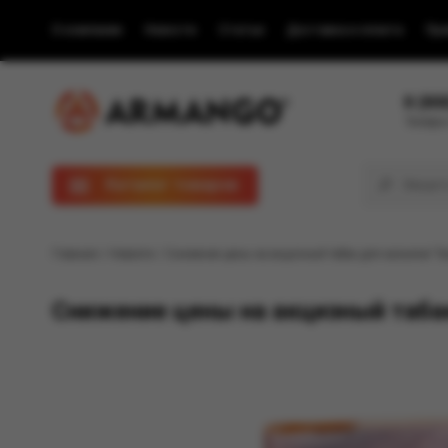
О компании
Новости
Статьи
Доставка и оплата
Пра
8 (80
Телефон
Каталог товаров
Главная
/
Новости
/ Снижение цены на акцизный табак для кальяна! Так
Снижение цены на акцизный табак