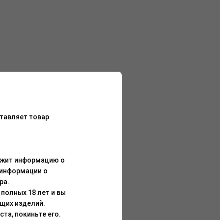
тавляет товар
ержит информацию о
 информации о
ра.
полных 18 лет и вы
щих изделий.
та, покиньте его.