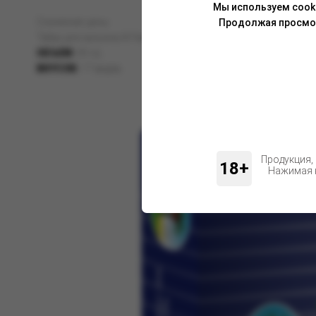
Мы используем cook
Снижение цены
Продолжая просмотр
Табак для кальяна Al Fakher
ОБЪЕМ:
35 гр;
ВКУСОВ:
17 видов.
Продукция,
18+
Нажимая н