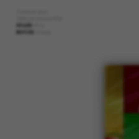
Снижение цены
Табак для кальяна Afzal
ОБЪЕМ:
40 гр;
ВКУСОВ:
23 вида.