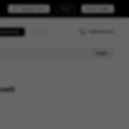
Telegram канал
ВХОД
РЕГИСТРАЦИЯ
Корзина пуста
трый заказ
Кешбэк
Поиск
ло!!!