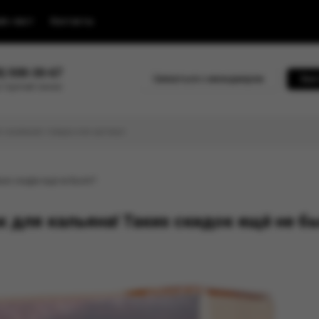
йс-лист
Контакты
0) 500-30-67
Связаться с менеджером
Быс
 горячей линии
их скидок ещё не было!!!
 для кальяна! Таких скидок ещё не бы