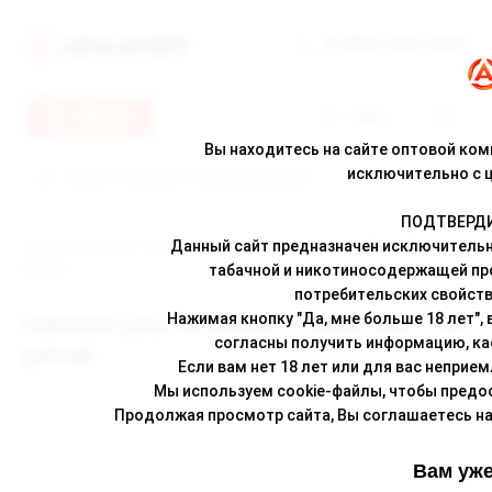
8 (800) 500-30-67
Меню
Вход
Вы находитесь на сайте оптовой ко
исключительно с 
ПОДТВЕРДИТ
Данный сайт предназначен исключительн
Главная
/
Новости
/ Снижение цены на жидкость Amigo! Всего 189
рублей!
табачной и никотиносодержащей пр
потребительских свойств
Нажимая кнопку "Да, мне больше 18 лет",
Снижение цены на жидкость Amigo! Всего 189
согласны получить информацию, к
рублей!
Если вам нет 18 лет или для вас неприем
Мы используем cookie-файлы, чтобы предо
Продолжая просмотр сайта, Вы соглашаетесь на 
Вам уже