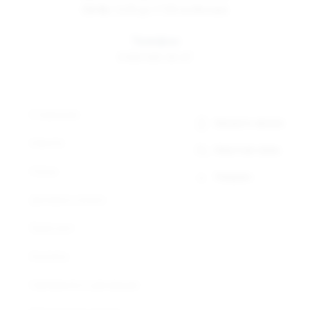
Сб-Вс
12:00 до 17:00 по Москве
Телефон
8 800 500-30-67
О компании
Заказать звонок
Новости
Обратная связь
Статьи
Telegram
Доставка и оплата
Прайс-лист
Контакты
Сертификаты и декларации