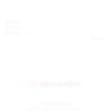
Старая цена 219 рублей
Amigo
ОБЪЕМ:
60 мл;
КРЕПОСТЬ:
3 мг/мл;
ВКУСОВ:
4 видов.
189 руб
Режим работы
Пн-Пт
10:00 до 19:00 по Москве